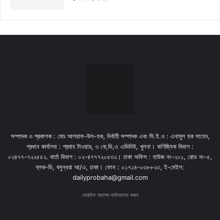
সম্পাদক ও প্রকাশক : মোঃ আশরাফ-উল-হক, নির্বাহী সম্পাদক এবং সি.ই.ও : এনামুল হক সাহেদ,
প্রধান কার্যালয় : প্রবাহ টাওয়ার, ৩ কে,ডি,এ এভিনিউ, খুলনা। বাণিজ্যিক বিভাগ :
০২৪৭৭-৭২২৫৫২. বার্তা বিভাগ : ০২-৪৭৭৭২০৫৩২। ঢাকা অফিস : হাউজ নং-২০১, রোড নং-৫,
ব্লক-ডি, বসুন্ধরা আ/এ, ঢাকা। ফোন : ০১৭১৪-০৩৮৮২৩, ই-মেইল:
dailyprobaha@gmail.com
মোবাইল অ্যাপস ডাউনলোড করুন