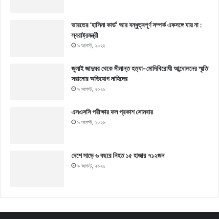
ভারতের ‘হাসিনা কার্ড’ আর বন্ধুত্বপূর্ণ সম্পর্ক একসঙ্গে যায় না :
স্বরাষ্ট্রমন্ত্রী
৯ আগস্ট, ২০২৬
জুলাই জাদুঘর থেকে সীমান্ত হত্যা-মোদিবিরোধী আন্দোলনের স্মৃতি
সরানোর অভিযোগ নাহিদের
৯ আগস্ট, ২০২৬
এসএসসি পরীক্ষার ফল প্রকাশ সোমবার
৯ আগস্ট, ২০২৬
দেশে সাড়ে ৬ বছরে নিহত ১৫ হাজার ৭১২জন
৯ আগস্ট, ২০২৬