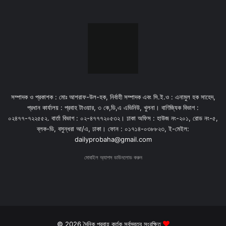
সম্পাদক ও প্রকাশক : মোঃ আশরাফ-উল-হক, নির্বাহী সম্পাদক এবং সি.ই.ও : এনামুল হক সাহেদ,
প্রধান কার্যালয় : প্রবাহ টাওয়ার, ৩ কে,ডি,এ এভিনিউ, খুলনা। বাণিজ্যিক বিভাগ :
০২৪৭৭-৭২২৫৫২. বার্তা বিভাগ : ০২-৪৭৭৭২০৫৩২। ঢাকা অফিস : হাউজ নং-২০১, রোড নং-৫,
ব্লক-ডি, বসুন্ধরা আ/এ, ঢাকা। ফোন : ০১৭১৪-০৩৮৮২৩, ই-মেইল:
dailyprobaha@gmail.com
মোবাইল অ্যাপস ডাউনলোড করুন
© 2026 দৈনিক প্রবাহ কর্তৃক সর্বস্বত্ব সংরক্ষিত