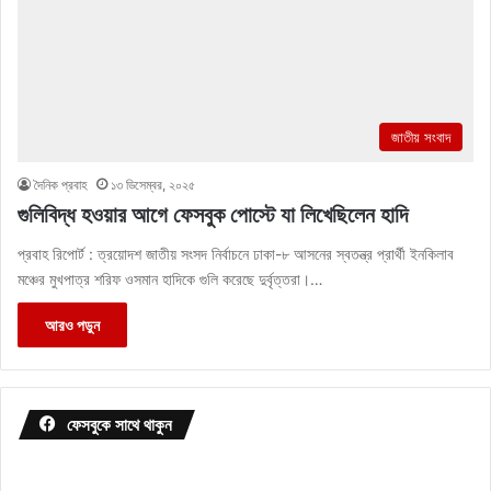
জাতীয় সংবাদ
দৈনিক প্রবাহ
১৩ ডিসেম্বর, ২০২৫
গুলিবিদ্ধ হওয়ার আগে ফেসবুক পোস্টে যা লিখেছিলেন হাদি
প্রবাহ রিপোর্ট : ত্রয়োদশ জাতীয় সংসদ নির্বাচনে ঢাকা-৮ আসনের স্বতন্ত্র প্রার্থী ইনকিলাব
মঞ্চের মুখপাত্র শরিফ ওসমান হাদিকে গুলি করেছে দুর্বৃত্তরা।…
আরও পড়ুন
ফেসবুকে সাথে থাকুন