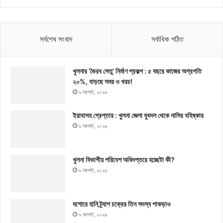
সর্বশেষ সংবাদ
সর্বাধিক পঠিত
খুলনার ‘ভৈরব সেতু’ নির্মাণ প্রকল্প : ৫ বছরে কাজের অগ্রগতি
২০%, বাড়ছে সময় ও খরচ!
৯ আগস্ট, ২০২৬
ইয়াবাসহ গ্রেপ্তার : খুলনা জেলা যুবদল থেকে নাসির বহিষ্কার
৯ আগস্ট, ২০২৬
খুলনা বিভাগীয় পরিবেশ অধিদপ্তরে হচ্ছেটা কী?
৯ আগস্ট, ২০২৬
যশোরে হানি ট্র্যাপ চক্রের তিন সদস্য পাকড়াও
৯ আগস্ট, ২০২৬