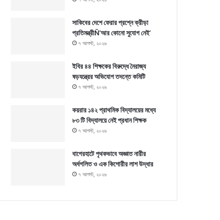
সাকিবের দেশে ফেরার প্রশ্নে ক্রীড়া
প্রতিমন্ত্রীÑ‘আর কোনো সুযোগ নেই’
৭ আগস্ট, ২০২৬
ইবির ৪৪ শিক্ষকের বিরুদ্ধে নৈরাজ্য
ষড়যন্ত্রের অভিযোগ তদন্তে কমিটি
৭ আগস্ট, ২০২৬
কয়রার ১৪২ প্রাথমিক বিদ্যালয়ের মধ্যে
৮৩ টি বিদ্যালয়ে নেই প্রধান শিক্ষক
৭ আগস্ট, ২০২৬
বাগেরহাটে পৃথকভাবে অজ্ঞাত নারীর
অর্ধগলিত ও এক কিশোরীর লাশ উদ্ধার
৭ আগস্ট, ২০২৬