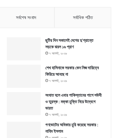
সর্বশেষ সংবাদ
সর্বাধিক পঠিত
ছুটির দিন সকালেই দেশের দু’প্রান্তে
সড়কে ঝরল ১৬ প্রাণ
৭ আগস্ট, ২০২৬
শেখ হাসিনাকে সরকার কেন নিজ দায়িত্বে
ফিরিয়ে আনছে না
৭ আগস্ট, ২০২৬
সংঘাত হলে এবার পাকিস্তানের পাশে সউদী
ও তুরস্ক : মক্কা চুক্তি নিয়ে উদ্বেগে
ভারত
৭ আগস্ট, ২০২৬
গণভোটের অধিকার চুরি করেছে সরকার :
নাহিদ ইসলাম
৭ আগস্ট, ২০২৬