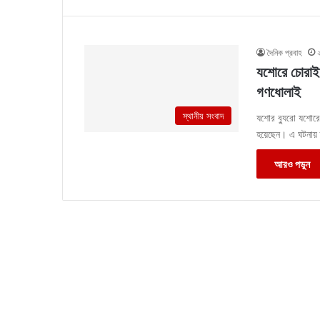
দৈনিক প্রবাহ
যশোরে চোরাই ই
গণধোলাই
স্থানীয় সংবাদ
যশোর ব্যুরো যশোরে
হয়েছেন। এ ঘটনায় ক
আরও পড়ুন