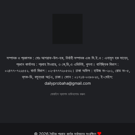
সম্পাদক ও প্রকাশক : মোঃ আশরাফ-উল-হক, নির্বাহী সম্পাদক এবং সি.ই.ও : এনামুল হক সাহেদ,
প্রধান কার্যালয় : প্রবাহ টাওয়ার, ৩ কে,ডি,এ এভিনিউ, খুলনা। বাণিজ্যিক বিভাগ :
০২৪৭৭-৭২২৫৫২. বার্তা বিভাগ : ০২-৪৭৭৭২০৫৩২। ঢাকা অফিস : হাউজ নং-২০১, রোড নং-৫,
ব্লক-ডি, বসুন্ধরা আ/এ, ঢাকা। ফোন : ০১৭১৪-০৩৮৮২৩, ই-মেইল:
dailyprobaha@gmail.com
মোবাইল অ্যাপস ডাউনলোড করুন
© 2026 দৈনিক প্রবাহ কর্তৃক সর্বস্বত্ব সংরক্ষিত