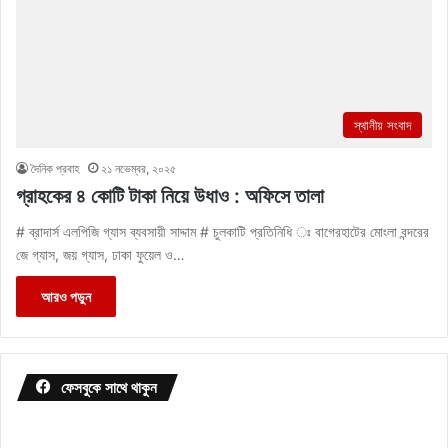
স্থানীয় সংবাদ
দৈনিক প্রবাহ
২১ নভেম্বর, ২০২৫
গ্রাহকের ৪ কোটি টাকা নিয়ে উধাও : অফিসে তালা
# ব্রাদার্স এলপিজি গ্যাস ব্যবসায়ী সাদ্দাম # চুলকাটি প্রতিনিধি ঃ বাগেরহাটের মোংলা বন্দরের
জে গ্যাস, জয় গ্যাস, ঢাকা ফুয়েল ও…
আরও পড়ুন
ফেসবুকে সাথে থাকুন