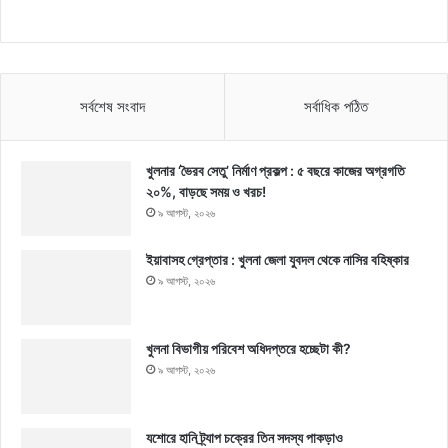
সর্বশেষ সংবাদ
সর্বাধিক পঠিত
খুলনার ‘ভৈরব সেতু’ নির্মাণ প্রকল্প : ৫ বছরে কাজের অগ্রগতি
২০%, বাড়ছে সময় ও খরচ!
৯ আগস্ট, ২০২৬
ইয়াবাসহ গ্রেপ্তার : খুলনা জেলা যুবদল থেকে নাসির বহিষ্কার
৯ আগস্ট, ২০২৬
খুলনা বিভাগীয় পরিবেশ অধিদপ্তরে হচ্ছেটা কী?
৯ আগস্ট, ২০২৬
যশোরে হানি ট্র্যাপ চক্রের তিন সদস্য পাকড়াও