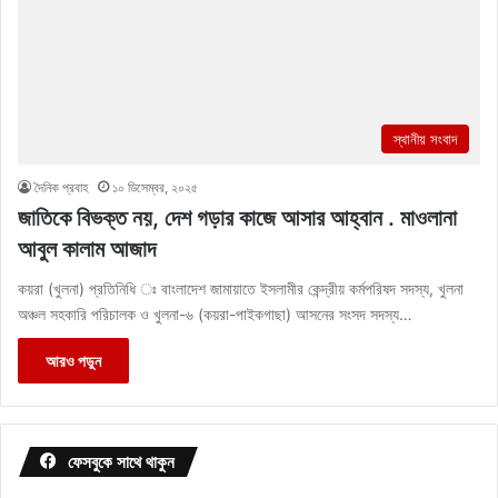
স্থানীয় সংবাদ
দৈনিক প্রবাহ
১০ ডিসেম্বর, ২০২৫
জাতিকে বিভক্ত নয়, দেশ গড়ার কাজে আসার আহ্বান . মাওলানা
আবুল কালাম আজাদ
কয়রা (খুলনা) প্রতিনিধি ঃ বাংলাদেশ জামায়াতে ইসলামীর কেন্দ্রীয় কর্মপরিষদ সদস্য, খুলনা
অঞ্চল সহকারি পরিচালক ও খুলনা-৬ (কয়রা-পাইকগাছা) আসনের সংসদ সদস্য…
আরও পড়ুন
ফেসবুকে সাথে থাকুন