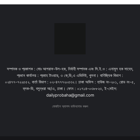
সম্পাদক ও প্রকাশক : মোঃ আশরাফ-উল-হক, নির্বাহী সম্পাদক এবং সি.ই.ও : এনামুল হক সাহেদ,
প্রধান কার্যালয় : প্রবাহ টাওয়ার, ৩ কে,ডি,এ এভিনিউ, খুলনা। বাণিজ্যিক বিভাগ :
০২৪৭৭-৭২২৫৫২. বার্তা বিভাগ : ০২-৪৭৭৭২০৫৩২। ঢাকা অফিস : হাউজ নং-২০১, রোড নং-৫,
ব্লক-ডি, বসুন্ধরা আ/এ, ঢাকা। ফোন : ০১৭১৪-০৩৮৮২৩, ই-মেইল:
dailyprobaha@gmail.com
মোবাইল অ্যাপস ডাউনলোড করুন