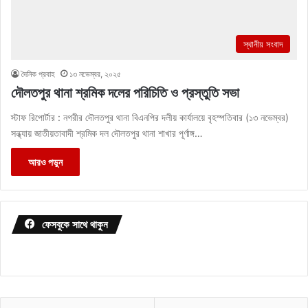
স্থানীয় সংবাদ
দৈনিক প্রবাহ
১৩ নভেম্বর, ২০২৫
দৌলতপুর থানা শ্রমিক দলের পরিচিতি ও প্রস্তুতি সভা
স্টাফ রিপোর্টার : নগরীর দৌলতপুর থানা বিএনপির দলীয় কার্যালয়ে বৃহস্পতিবার (১৩ নভেম্বর)
সন্ধ্যায় জাতীয়তাবাদী শ্রমিক দল দৌলতপুর থানা শাখার পূর্ণাঙ্গ…
আরও পড়ুন
ফেসবুকে সাথে থাকুন