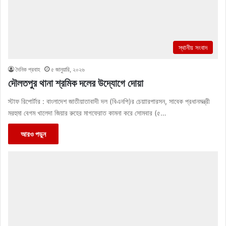
স্থানীয় সংবাদ
দৈনিক প্রবাহ
৫ জানুয়ারি, ২০২৬
দৌলতপুর থানা শ্রমিক দলের উদ্যোগে দোয়া
স্টাফ রিপোর্টার : বাংলাদেশ জাতীয়াতাবাদী দল (বিএনপি)র চেয়াারপারসন, সাবেক প্রধানমন্ত্রী
মরহুমা বেগম খালেদা জিয়ার রুহের মাগফেরাত কামনা করে সোমবার (৫…
আরও পড়ুন