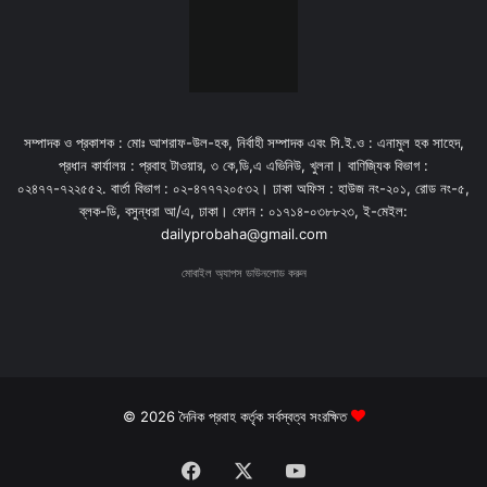
সম্পাদক ও প্রকাশক : মোঃ আশরাফ-উল-হক, নির্বাহী সম্পাদক এবং সি.ই.ও : এনামুল হক সাহেদ,
প্রধান কার্যালয় : প্রবাহ টাওয়ার, ৩ কে,ডি,এ এভিনিউ, খুলনা। বাণিজ্যিক বিভাগ :
০২৪৭৭-৭২২৫৫২. বার্তা বিভাগ : ০২-৪৭৭৭২০৫৩২। ঢাকা অফিস : হাউজ নং-২০১, রোড নং-৫,
ব্লক-ডি, বসুন্ধরা আ/এ, ঢাকা। ফোন : ০১৭১৪-০৩৮৮২৩, ই-মেইল:
dailyprobaha@gmail.com
মোবাইল অ্যাপস ডাউনলোড করুন
© 2026 দৈনিক প্রবাহ কর্তৃক সর্বস্বত্ব সংরক্ষিত
Facebook
X
YouTube