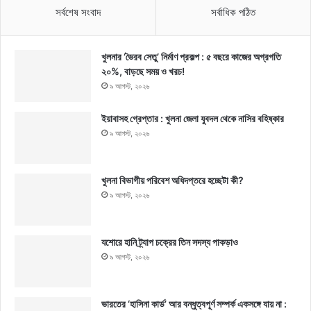
সর্বশেষ সংবাদ
সর্বাধিক পঠিত
খুলনার ‘ভৈরব সেতু’ নির্মাণ প্রকল্প : ৫ বছরে কাজের অগ্রগতি
২০%, বাড়ছে সময় ও খরচ!
৯ আগস্ট, ২০২৬
ইয়াবাসহ গ্রেপ্তার : খুলনা জেলা যুবদল থেকে নাসির বহিষ্কার
৯ আগস্ট, ২০২৬
খুলনা বিভাগীয় পরিবেশ অধিদপ্তরে হচ্ছেটা কী?
৯ আগস্ট, ২০২৬
যশোরে হানি ট্র্যাপ চক্রের তিন সদস্য পাকড়াও
৯ আগস্ট, ২০২৬
ভারতের ‘হাসিনা কার্ড’ আর বন্ধুত্বপূর্ণ সম্পর্ক একসঙ্গে যায় না :