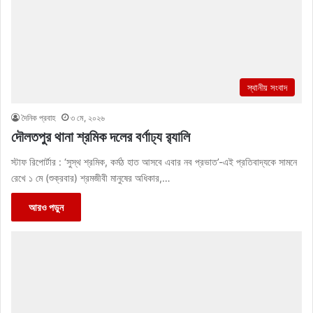
স্থানীয় সংবাদ
দৈনিক প্রবাহ
৩ মে, ২০২৬
দৌলতপুর থানা শ্রমিক দলের বর্ণাঢ্য র‌্যালি
স্টাফ রিপোর্টার : ‘সুস্থ শ্রমিক, কর্মঠ হাত আসবে এবার নব প্রভাত’-এই প্রতিবাদ্যকে সামনে
রেখে ১ মে (শুক্রবার) শ্রমজীবী মানুষের অধিকার,…
আরও পড়ুন