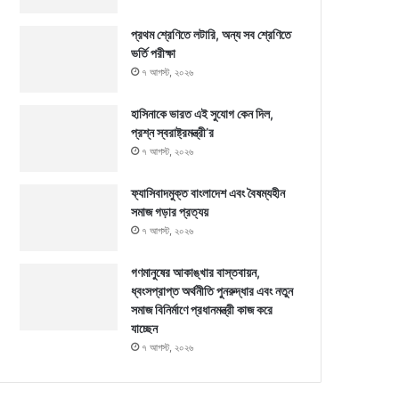
প্রথম শ্রেণিতে লটারি, অন্য সব শ্রেণিতে
ভর্তি পরীক্ষা
৭ আগস্ট, ২০২৬
হাসিনাকে ভারত এই সুযোগ কেন দিল,
প্রশ্ন স্বরাষ্ট্রমন্ত্রী’র
৭ আগস্ট, ২০২৬
ফ্যাসিবাদমুক্ত বাংলাদেশ এবং বৈষম্যহীন
সমাজ গড়ার প্রত্যয়
৭ আগস্ট, ২০২৬
গণমানুষের আকাঙ্খার বাস্তবায়ন,
ধ্বংসপ্রাপ্ত অর্থনীতি পুনরুদ্ধার এবং নতুন
সমাজ বিনির্মাণে প্রধানমন্ত্রী কাজ করে
যাচ্ছেন
৭ আগস্ট, ২০২৬