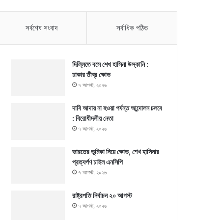
সর্বশেষ সংবাদ
সর্বাধিক পঠিত
দিল্লিতে বসে শেখ হাসিনা উস্কানি :
ঢাকার তীব্র ক্ষোভ
৭ আগস্ট, ২০২৬
দাবি আদায় না হওয়া পর্যন্ত আন্দোলন চলবে
: বিরোধীদলীয় নেতা
৭ আগস্ট, ২০২৬
ভারতের ভূমিকা নিয়ে ক্ষোভ, শেখ হাসিনার
প্রত্যর্পণ চাইল এনসিপি
৭ আগস্ট, ২০২৬
রাষ্ট্রপতি নির্বাচন ২০ আগস্ট
৭ আগস্ট, ২০২৬