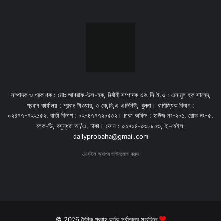
সম্পাদক ও প্রকাশক : মোঃ আশরাফ-উল-হক, নির্বাহী সম্পাদক এবং সি.ই.ও : এনামুল হক সাহেদ,
প্রধান কার্যালয় : প্রবাহ টাওয়ার, ৩ কে,ডি,এ এভিনিউ, খুলনা। বাণিজ্যিক বিভাগ :
০২৪৭৭-৭২২৫৫২. বার্তা বিভাগ : ০২-৪৭৭৭২০৫৩২। ঢাকা অফিস : হাউজ নং-২০১, রোড নং-৫,
ব্লক-ডি, বসুন্ধরা আ/এ, ঢাকা। ফোন : ০১৭১৪-০৩৮৮২৩, ই-মেইল:
dailyprobaha@gmail.com
মোবাইল অ্যাপস ডাউনলোড করুন
© 2026 দৈনিক প্রবাহ কর্তৃক সর্বস্বত্ব সংরক্ষিত