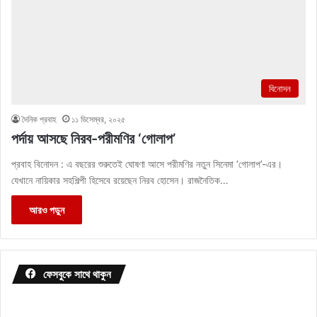
বিনোদন
দৈনিক প্রবাহ
১১ ডিসেম্বর, ২০২৫
পর্দায় আসছে নিরব-পরীমণির ‘গোলাপ’
প্রবাহ বিনোদন : এ বছরের শুরুতেই ঘোষণা আসে পরীমণির নতুন সিনেমা ‘গোলাপ’-এর।
যেখানে নায়িকার সহশিল্পী হিসেবে রয়েছেন নিরব হোসেন। রাজনৈতিক…
আরও পড়ুন
ফেসবুকে সাথে থাকুন