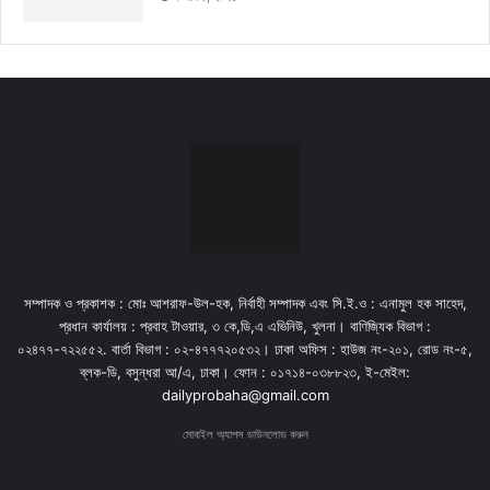
সম্পাদক ও প্রকাশক : মোঃ আশরাফ-উল-হক, নির্বাহী সম্পাদক এবং সি.ই.ও : এনামুল হক সাহেদ,
প্রধান কার্যালয় : প্রবাহ টাওয়ার, ৩ কে,ডি,এ এভিনিউ, খুলনা। বাণিজ্যিক বিভাগ :
০২৪৭৭-৭২২৫৫২. বার্তা বিভাগ : ০২-৪৭৭৭২০৫৩২। ঢাকা অফিস : হাউজ নং-২০১, রোড নং-৫,
ব্লক-ডি, বসুন্ধরা আ/এ, ঢাকা। ফোন : ০১৭১৪-০৩৮৮২৩, ই-মেইল:
dailyprobaha@gmail.com
মোবাইল অ্যাপস ডাউনলোড করুন