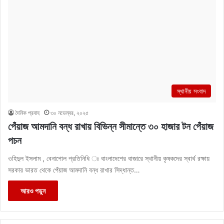
স্থানীয় সংবাদ
দৈনিক প্রবাহ
৩০ নভেম্বর, ২০২৫
পেঁয়াজ আমদানি বন্ধ রাখায় বিভিন্ন সীমান্তে ৩০ হাজার টন পেঁয়াজ
পচন
ওহিদুল ইসলাম , বেনাপোল প্রতিনিধি ঃ বাংলাদেশের বাজারে স্থানীয় কৃষকদের স্বার্থ রক্ষায়
সরকার ভারত থেকে পেঁয়াজ আমদানি বন্ধ রাখার সিদ্ধান্ত…
আরও পড়ুন