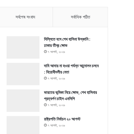
সর্বশেষ সংবাদ
সর্বাধিক পঠিত
দিল্লিতে বসে শেখ হাসিনা উস্কানি :
ঢাকার তীব্র ক্ষোভ
৭ আগস্ট, ২০২৬
দাবি আদায় না হওয়া পর্যন্ত আন্দোলন চলবে
: বিরোধীদলীয় নেতা
৭ আগস্ট, ২০২৬
ভারতের ভূমিকা নিয়ে ক্ষোভ, শেখ হাসিনার
প্রত্যর্পণ চাইল এনসিপি
৭ আগস্ট, ২০২৬
রাষ্ট্রপতি নির্বাচন ২০ আগস্ট
৭ আগস্ট, ২০২৬