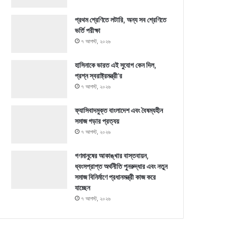
প্রথম শ্রেণিতে লটারি, অন্য সব শ্রেণিতে
ভর্তি পরীক্ষা
৭ আগস্ট, ২০২৬
হাসিনাকে ভারত এই সুযোগ কেন দিল,
প্রশ্ন স্বরাষ্ট্রমন্ত্রী’র
৭ আগস্ট, ২০২৬
ফ্যাসিবাদমুক্ত বাংলাদেশ এবং বৈষম্যহীন
সমাজ গড়ার প্রত্যয়
৭ আগস্ট, ২০২৬
গণমানুষের আকাঙ্খার বাস্তবায়ন,
ধ্বংসপ্রাপ্ত অর্থনীতি পুনরুদ্ধার এবং নতুন
সমাজ বিনির্মাণে প্রধানমন্ত্রী কাজ করে
যাচ্ছেন
৭ আগস্ট, ২০২৬