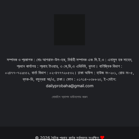
সম্পাদক ও প্রকাশক : মোঃ আশরাফ-উল-হক, নির্বাহী সম্পাদক এবং সি.ই.ও : এনামুল হক সাহেদ,
প্রধান কার্যালয় : প্রবাহ টাওয়ার, ৩ কে,ডি,এ এভিনিউ, খুলনা। বাণিজ্যিক বিভাগ :
০২৪৭৭-৭২২৫৫২. বার্তা বিভাগ : ০২-৪৭৭৭২০৫৩২। ঢাকা অফিস : হাউজ নং-২০১, রোড নং-৫,
ব্লক-ডি, বসুন্ধরা আ/এ, ঢাকা। ফোন : ০১৭১৪-০৩৮৮২৩, ই-মেইল:
dailyprobaha@gmail.com
মোবাইল অ্যাপস ডাউনলোড করুন
© 2026 দৈনিক প্রবাহ কর্তৃক সর্বস্বত্ব সংরক্ষিত