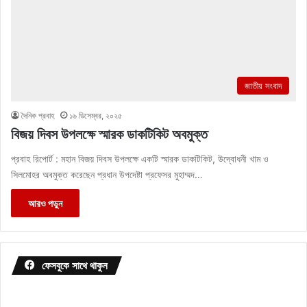
জাতীয় সংবাদ
দৈনিক প্রবাহ
১৬ ডিসেম্বর, ২০২৫
বিজয় দিবস উপলক্ষে স্মারক ডাকটিকিট অবমুক্ত
প্রবাহ রিপোর্ট : মহান বিজয় দিবস উপলক্ষে একটি স্মারক ডাকটিকিট, উদ্বোধনী খাম ও
সিলমোহর অবমুক্ত করেছেন প্রধান উপদেষ্টা প্রফেসর মুহাম্মদ…
আরও পড়ুন
ফেসবুকে সাথে থাকুন