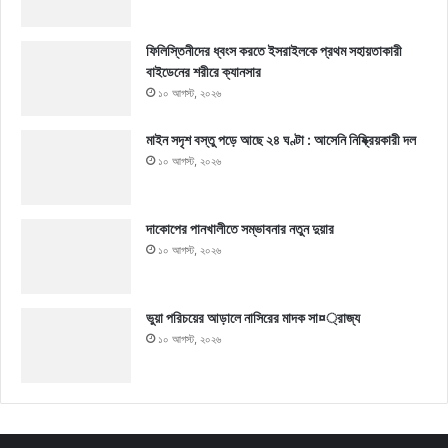
ফিলিস্তিনীদের ধ্বংস করতে ইসরাইলকে প্রথম সহায়তাকারী
বাইডেনের শরীরে ক্যানসার
১০ আগস্ট, ২০২৬
মাইন সদৃশ বস্তু পড়ে আছে ২৪ ঘণ্টা : আসেনি নিষ্ক্রিয়কারী দল
১০ আগস্ট, ২০২৬
দাকোপের পানখালীতে সম্ভাবনার নতুন দুয়ার
১০ আগস্ট, ২০২৬
ভুয়া পরিচয়ের আড়ালে নাসিরের মাদক সা¤্রাজ্য
১০ আগস্ট, ২০২৬