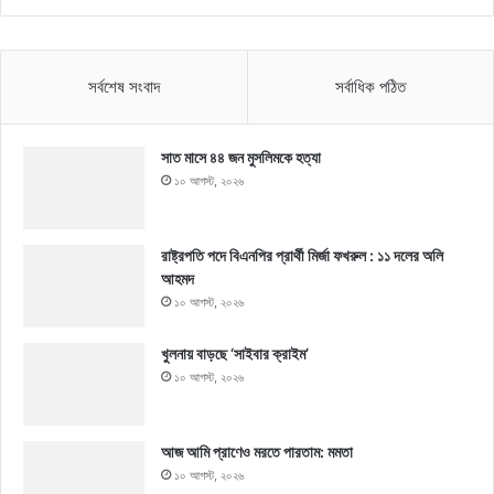
সর্বশেষ সংবাদ
সর্বাধিক পঠিত
সাত মাসে ৪৪ জন মুসলিমকে হত্যা
১০ আগস্ট, ২০২৬
রাষ্ট্রপতি পদে বিএনপির প্রার্থী মির্জা ফখরুল : ১১ দলের অলি
আহমদ
১০ আগস্ট, ২০২৬
খুলনায় বাড়ছে ‘সাইবার ক্রাইম’
১০ আগস্ট, ২০২৬
আজ আমি প্রাণেও মরতে পারতাম: মমতা
১০ আগস্ট, ২০২৬