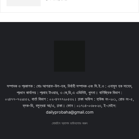
সম্পাদক ও প্রকাশক : মোঃ আশরাফ-উল-হক, নির্বাহী সম্পাদক এবং সি.ই.ও : এনামুল হক সাহেদ,
প্রধান কার্যালয় : প্রবাহ টাওয়ার, ৩ কে,ডি,এ এভিনিউ, খুলনা। বাণিজ্যিক বিভাগ :
০২৪৭৭-৭২২৫৫২. বার্তা বিভাগ : ০২-৪৭৭৭২০৫৩২। ঢাকা অফিস : হাউজ নং-২০১, রোড নং-৫,
ব্লক-ডি, বসুন্ধরা আ/এ, ঢাকা। ফোন : ০১৭১৪-০৩৮৮২৩, ই-মেইল:
dailyprobaha@gmail.com
মোবাইল অ্যাপস ডাউনলোড করুন