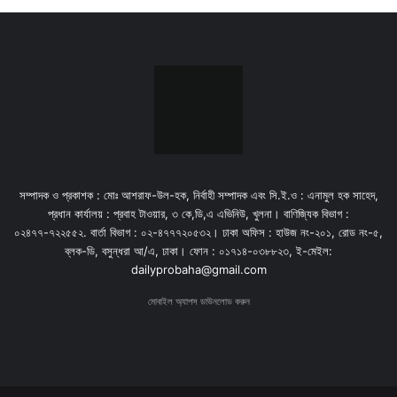
সম্পাদক ও প্রকাশক : মোঃ আশরাফ-উল-হক, নির্বাহী সম্পাদক এবং সি.ই.ও : এনামুল হক সাহেদ,
প্রধান কার্যালয় : প্রবাহ টাওয়ার, ৩ কে,ডি,এ এভিনিউ, খুলনা। বাণিজ্যিক বিভাগ :
০২৪৭৭-৭২২৫৫২. বার্তা বিভাগ : ০২-৪৭৭৭২০৫৩২। ঢাকা অফিস : হাউজ নং-২০১, রোড নং-৫,
ব্লক-ডি, বসুন্ধরা আ/এ, ঢাকা। ফোন : ০১৭১৪-০৩৮৮২৩, ই-মেইল:
dailyprobaha@gmail.com
মোবাইল অ্যাপস ডাউনলোড করুন