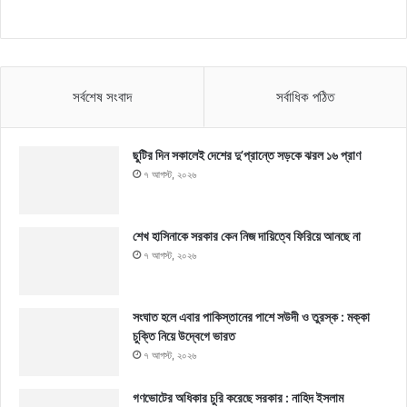
সর্বশেষ সংবাদ
সর্বাধিক পঠিত
ছুটির দিন সকালেই দেশের দু’প্রান্তে সড়কে ঝরল ১৬ প্রাণ
৭ আগস্ট, ২০২৬
শেখ হাসিনাকে সরকার কেন নিজ দায়িত্বে ফিরিয়ে আনছে না
৭ আগস্ট, ২০২৬
সংঘাত হলে এবার পাকিস্তানের পাশে সউদী ও তুরস্ক : মক্কা
চুক্তি নিয়ে উদ্বেগে ভারত
৭ আগস্ট, ২০২৬
গণভোটের অধিকার চুরি করেছে সরকার : নাহিদ ইসলাম