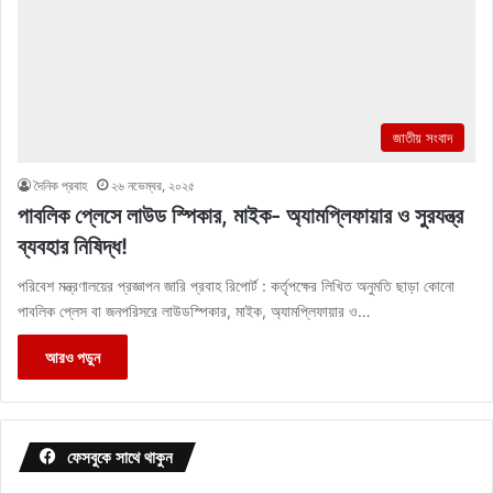
জাতীয় সংবাদ
দৈনিক প্রবাহ
২৬ নভেম্বর, ২০২৫
পাবলিক প্লেসে লাউড স্পিকার, মাইক- অ্যামপ্লিফায়ার ও সুরযন্ত্র
ব্যবহার নিষিদ্ধ!
পরিবেশ মন্ত্রণালয়ের প্রজ্ঞাপন জারি প্রবাহ রিপোর্ট : কর্তৃপক্ষের লিখিত অনুমতি ছাড়া কোনো
পাবলিক প্লেস বা জনপরিসরে লাউডস্পিকার, মাইক, অ্যামপ্লিফায়ার ও…
আরও পড়ুন
ফেসবুকে সাথে থাকুন