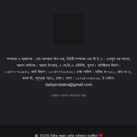
সম্পাদক ও প্রকাশক : মোঃ আশরাফ-উল-হক, নির্বাহী সম্পাদক এবং সি.ই.ও : এনামুল হক সাহেদ,
প্রধান কার্যালয় : প্রবাহ টাওয়ার, ৩ কে,ডি,এ এভিনিউ, খুলনা। বাণিজ্যিক বিভাগ :
০২৪৭৭-৭২২৫৫২. বার্তা বিভাগ : ০২-৪৭৭৭২০৫৩২। ঢাকা অফিস : হাউজ নং-২০১, রোড নং-৫,
ব্লক-ডি, বসুন্ধরা আ/এ, ঢাকা। ফোন : ০১৭১৪-০৩৮৮২৩, ই-মেইল:
dailyprobaha@gmail.com
মোবাইল অ্যাপস ডাউনলোড করুন
© 2026 দৈনিক প্রবাহ কর্তৃক সর্বস্বত্ব সংরক্ষিত