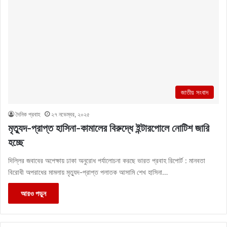
জাতীয় সংবাদ
দৈনিক প্রবাহ
২৭ নভেম্বর, ২০২৫
মৃত্যুদ-প্রাপ্ত হাসিনা-কামালের বিরুদ্ধে ইন্টারপোলে নোটিশ জারি
হচ্ছে
দিল্লির জবাবের অপেক্ষায় ঢাকা অনুরোধ পর্যালোচনা করছে ভারত প্রবাহ রিপোর্ট : মানবতা
বিরোধী অপরাধের মামলায় মৃত্যুদ-প্রাপ্ত পলাতক আসামি শেখ হাসিনা…
আরও পড়ুন