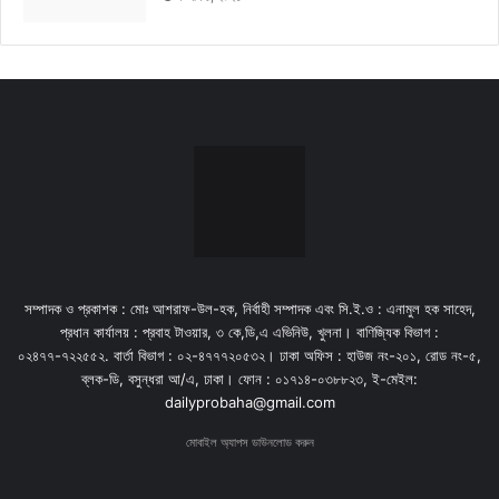
সম্পাদক ও প্রকাশক : মোঃ আশরাফ-উল-হক, নির্বাহী সম্পাদক এবং সি.ই.ও : এনামুল হক সাহেদ,
প্রধান কার্যালয় : প্রবাহ টাওয়ার, ৩ কে,ডি,এ এভিনিউ, খুলনা। বাণিজ্যিক বিভাগ :
০২৪৭৭-৭২২৫৫২. বার্তা বিভাগ : ০২-৪৭৭৭২০৫৩২। ঢাকা অফিস : হাউজ নং-২০১, রোড নং-৫,
ব্লক-ডি, বসুন্ধরা আ/এ, ঢাকা। ফোন : ০১৭১৪-০৩৮৮২৩, ই-মেইল:
dailyprobaha@gmail.com
মোবাইল অ্যাপস ডাউনলোড করুন