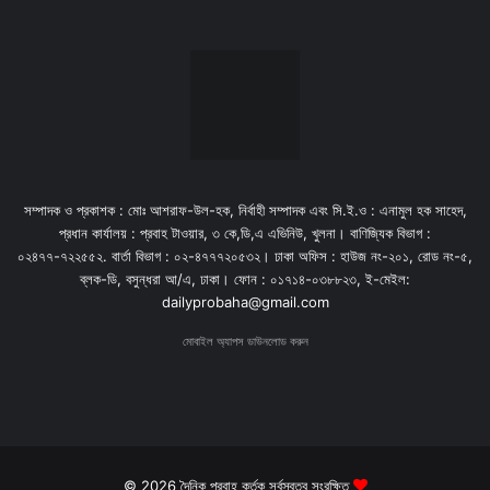
সম্পাদক ও প্রকাশক : মোঃ আশরাফ-উল-হক, নির্বাহী সম্পাদক এবং সি.ই.ও : এনামুল হক সাহেদ,
প্রধান কার্যালয় : প্রবাহ টাওয়ার, ৩ কে,ডি,এ এভিনিউ, খুলনা। বাণিজ্যিক বিভাগ :
০২৪৭৭-৭২২৫৫২. বার্তা বিভাগ : ০২-৪৭৭৭২০৫৩২। ঢাকা অফিস : হাউজ নং-২০১, রোড নং-৫,
ব্লক-ডি, বসুন্ধরা আ/এ, ঢাকা। ফোন : ০১৭১৪-০৩৮৮২৩, ই-মেইল:
dailyprobaha@gmail.com
মোবাইল অ্যাপস ডাউনলোড করুন
© 2026 দৈনিক প্রবাহ কর্তৃক সর্বস্বত্ব সংরক্ষিত