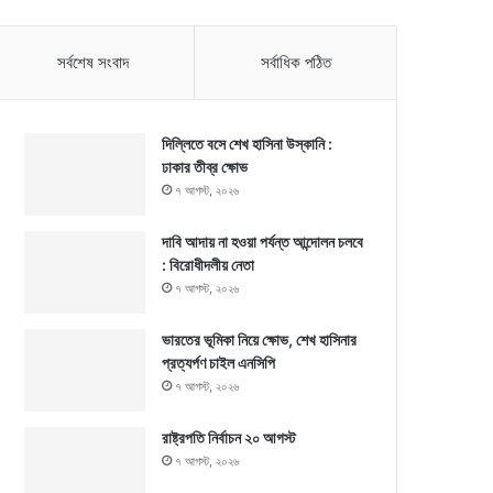
সর্বশেষ সংবাদ
সর্বাধিক পঠিত
দিল্লিতে বসে শেখ হাসিনা উস্কানি :
ঢাকার তীব্র ক্ষোভ
৭ আগস্ট, ২০২৬
দাবি আদায় না হওয়া পর্যন্ত আন্দোলন চলবে
: বিরোধীদলীয় নেতা
৭ আগস্ট, ২০২৬
ভারতের ভূমিকা নিয়ে ক্ষোভ, শেখ হাসিনার
প্রত্যর্পণ চাইল এনসিপি
৭ আগস্ট, ২০২৬
রাষ্ট্রপতি নির্বাচন ২০ আগস্ট
৭ আগস্ট, ২০২৬