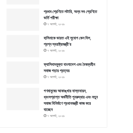
প্রথম শ্রেণিতে লটারি, অন্য সব শ্রেণিতে
ভর্তি পরীক্ষা
৭ আগস্ট, ২০২৬
হাসিনাকে ভারত এই সুযোগ কেন দিল,
প্রশ্ন স্বরাষ্ট্রমন্ত্রী’র
৭ আগস্ট, ২০২৬
ফ্যাসিবাদমুক্ত বাংলাদেশ এবং বৈষম্যহীন
সমাজ গড়ার প্রত্যয়
৭ আগস্ট, ২০২৬
গণমানুষের আকাঙ্খার বাস্তবায়ন,
ধ্বংসপ্রাপ্ত অর্থনীতি পুনরুদ্ধার এবং নতুন
সমাজ বিনির্মাণে প্রধানমন্ত্রী কাজ করে
যাচ্ছেন
৭ আগস্ট, ২০২৬