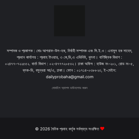
সম্পাদক ও প্রকাশক : মোঃ আশরাফ-উল-হক, নির্বাহী সম্পাদক এবং সি.ই.ও : এনামুল হক সাহেদ,
প্রধান কার্যালয় : প্রবাহ টাওয়ার, ৩ কে,ডি,এ এভিনিউ, খুলনা। বাণিজ্যিক বিভাগ :
০২৪৭৭-৭২২৫৫২. বার্তা বিভাগ : ০২-৪৭৭৭২০৫৩২। ঢাকা অফিস : হাউজ নং-২০১, রোড নং-৫,
ব্লক-ডি, বসুন্ধরা আ/এ, ঢাকা। ফোন : ০১৭১৪-০৩৮৮২৩, ই-মেইল:
dailyprobaha@gmail.com
মোবাইল অ্যাপস ডাউনলোড করুন
© 2026 দৈনিক প্রবাহ কর্তৃক সর্বস্বত্ব সংরক্ষিত