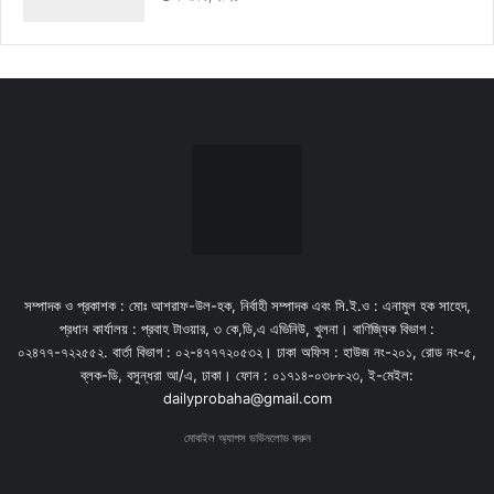
সম্পাদক ও প্রকাশক : মোঃ আশরাফ-উল-হক, নির্বাহী সম্পাদক এবং সি.ই.ও : এনামুল হক সাহেদ,
প্রধান কার্যালয় : প্রবাহ টাওয়ার, ৩ কে,ডি,এ এভিনিউ, খুলনা। বাণিজ্যিক বিভাগ :
০২৪৭৭-৭২২৫৫২. বার্তা বিভাগ : ০২-৪৭৭৭২০৫৩২। ঢাকা অফিস : হাউজ নং-২০১, রোড নং-৫,
ব্লক-ডি, বসুন্ধরা আ/এ, ঢাকা। ফোন : ০১৭১৪-০৩৮৮২৩, ই-মেইল:
dailyprobaha@gmail.com
মোবাইল অ্যাপস ডাউনলোড করুন