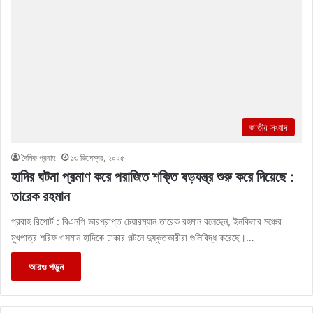
জাতীয় সংবাদ
দৈনিক প্রবাহ
১৩ ডিসেম্বর, ২০২৫
হাদির ঘটনা প্রমাণ করে পরাজিত শক্তি ষড়যন্ত্র শুরু করে দিয়েছে :
তারেক রহমান
প্রবাহ রিপোর্ট : বিএনপি ভারপ্রাপ্ত চেয়ারম্যান তারেক রহমান বলেছেন, ইনকিলাব মঞ্চের
মুখপাত্র শরিফ ওসমান হাদিকে ঢাকার পল্টনে দুষ্কৃতকারীরা গুলিবিদ্ধ করেছে।…
আরও পড়ুন