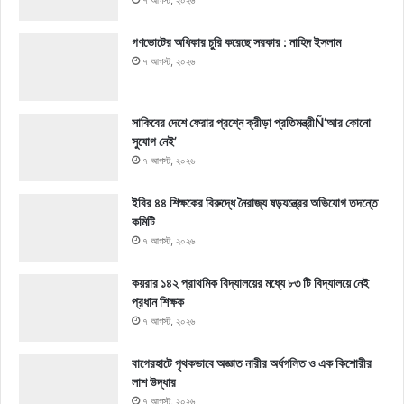
গণভোটের অধিকার চুরি করেছে সরকার : নাহিদ ইসলাম
৭ আগস্ট, ২০২৬
সাকিবের দেশে ফেরার প্রশ্নে ক্রীড়া প্রতিমন্ত্রীÑ‘আর কোনো
সুযোগ নেই’
৭ আগস্ট, ২০২৬
ইবির ৪৪ শিক্ষকের বিরুদ্ধে নৈরাজ্য ষড়যন্ত্রের অভিযোগ তদন্তে
কমিটি
৭ আগস্ট, ২০২৬
কয়রার ১৪২ প্রাথমিক বিদ্যালয়ের মধ্যে ৮৩ টি বিদ্যালয়ে নেই
প্রধান শিক্ষক
৭ আগস্ট, ২০২৬
বাগেরহাটে পৃথকভাবে অজ্ঞাত নারীর অর্ধগলিত ও এক কিশোরীর
লাশ উদ্ধার
৭ আগস্ট, ২০২৬