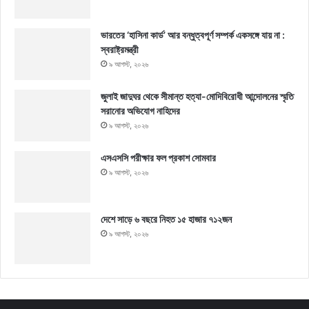
ভারতের ‘হাসিনা কার্ড’ আর বন্ধুত্বপূর্ণ সম্পর্ক একসঙ্গে যায় না :
স্বরাষ্ট্রমন্ত্রী
৯ আগস্ট, ২০২৬
জুলাই জাদুঘর থেকে সীমান্ত হত্যা-মোদিবিরোধী আন্দোলনের স্মৃতি
সরানোর অভিযোগ নাহিদের
৯ আগস্ট, ২০২৬
এসএসসি পরীক্ষার ফল প্রকাশ সোমবার
৯ আগস্ট, ২০২৬
দেশে সাড়ে ৬ বছরে নিহত ১৫ হাজার ৭১২জন
৯ আগস্ট, ২০২৬