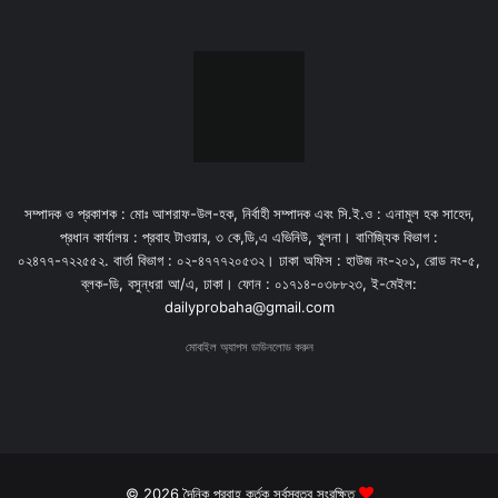
সম্পাদক ও প্রকাশক : মোঃ আশরাফ-উল-হক, নির্বাহী সম্পাদক এবং সি.ই.ও : এনামুল হক সাহেদ,
প্রধান কার্যালয় : প্রবাহ টাওয়ার, ৩ কে,ডি,এ এভিনিউ, খুলনা। বাণিজ্যিক বিভাগ :
০২৪৭৭-৭২২৫৫২. বার্তা বিভাগ : ০২-৪৭৭৭২০৫৩২। ঢাকা অফিস : হাউজ নং-২০১, রোড নং-৫,
ব্লক-ডি, বসুন্ধরা আ/এ, ঢাকা। ফোন : ০১৭১৪-০৩৮৮২৩, ই-মেইল:
dailyprobaha@gmail.com
মোবাইল অ্যাপস ডাউনলোড করুন
© 2026 দৈনিক প্রবাহ কর্তৃক সর্বস্বত্ব সংরক্ষিত