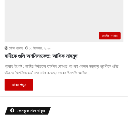
জাতীয় সংবাদ
দৈনিক প্রবাহ
১৩ ডিসেম্বর, ২০২৫
হাদীকে গুলি অশনিসংকেত: আসিফ মাহমুদ
প্রবাহ রিপোর্ট : জাতীয় নির্বাচনের তফসিল ঘোষণার পরপরই একজন সম্ভাব্য প্রার্থীকে গুলির
ঘটনাকে ‘অশনিসংকেত’ বলে বর্ণনা করেছেন সাবেক উপদেষ্টা আসিফ…
আরও পড়ুন
ফেসবুকে সাথে থাকুন