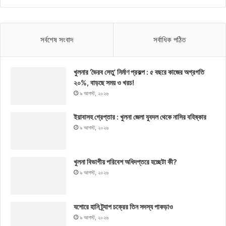
সর্বশেষ সংবাদ
সর্বাধিক পঠিত
খুলনার ‘ভৈরব সেতু’ নির্মাণ প্রকল্প : ৫ বছরে কাজের অগ্রগতি
২০%, বাড়ছে সময় ও খরচ!
৯ আগস্ট, ২০২৬
ইয়াবাসহ গ্রেপ্তার : খুলনা জেলা যুবদল থেকে নাসির বহিষ্কার
৯ আগস্ট, ২০২৬
খুলনা বিভাগীয় পরিবেশ অধিদপ্তরে হচ্ছেটা কী?
৯ আগস্ট, ২০২৬
যশোরে হানি ট্র্যাপ চক্রের তিন সদস্য পাকড়াও
৯ আগস্ট, ২০২৬