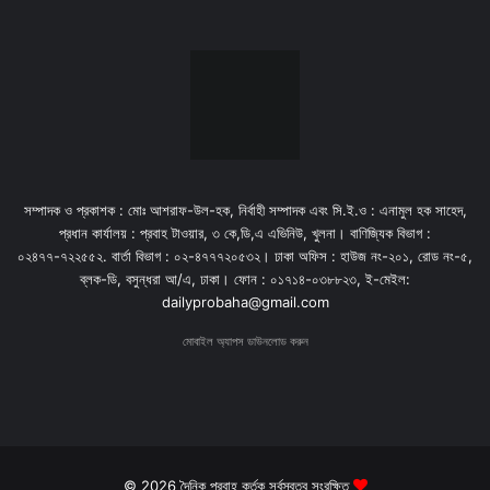
সম্পাদক ও প্রকাশক : মোঃ আশরাফ-উল-হক, নির্বাহী সম্পাদক এবং সি.ই.ও : এনামুল হক সাহেদ,
প্রধান কার্যালয় : প্রবাহ টাওয়ার, ৩ কে,ডি,এ এভিনিউ, খুলনা। বাণিজ্যিক বিভাগ :
০২৪৭৭-৭২২৫৫২. বার্তা বিভাগ : ০২-৪৭৭৭২০৫৩২। ঢাকা অফিস : হাউজ নং-২০১, রোড নং-৫,
ব্লক-ডি, বসুন্ধরা আ/এ, ঢাকা। ফোন : ০১৭১৪-০৩৮৮২৩, ই-মেইল:
dailyprobaha@gmail.com
মোবাইল অ্যাপস ডাউনলোড করুন
© 2026 দৈনিক প্রবাহ কর্তৃক সর্বস্বত্ব সংরক্ষিত