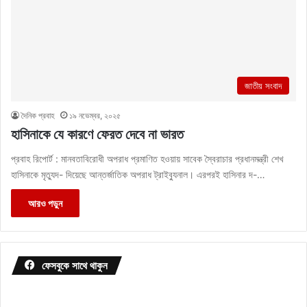
জাতীয় সংবাদ
দৈনিক প্রবাহ
১৯ নভেম্বর, ২০২৫
হাসিনাকে যে কারণে ফেরত দেবে না ভারত
প্রবাহ রিপোর্ট : মানবতাবিরোধী অপরাধ প্রমাণিত হওয়ায় সাবেক স্বৈরাচার প্রধানমন্ত্রী শেখ
হাসিনাকে মৃত্যুদ- দিয়েছে আন্তর্জাতিক অপরাধ ট্রাইব্যুনাল। এরপরই হাসিনার দ-…
আরও পড়ুন
ফেসবুকে সাথে থাকুন