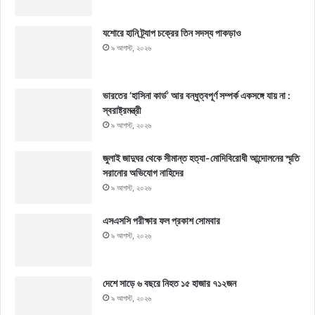
যশোরে হানি ট্র্যাপ চক্রের তিন সদস্য পাকড়াও
৯ আগস্ট, ২০২৬
ভারতের ‘হাসিনা কার্ড’ আর বন্ধুত্বপূর্ণ সম্পর্ক একসঙ্গে যায় না :
স্বরাষ্ট্রমন্ত্রী
৯ আগস্ট, ২০২৬
জুলাই জাদুঘর থেকে সীমান্ত হত্যা-মোদিবিরোধী আন্দোলনের স্মৃতি
সরানোর অভিযোগ নাহিদের
৯ আগস্ট, ২০২৬
এসএসসি পরীক্ষার ফল প্রকাশ সোমবার
৯ আগস্ট, ২০২৬
দেশে সাড়ে ৬ বছরে নিহত ১৫ হাজার ৭১২জন
৯ আগস্ট, ২০২৬