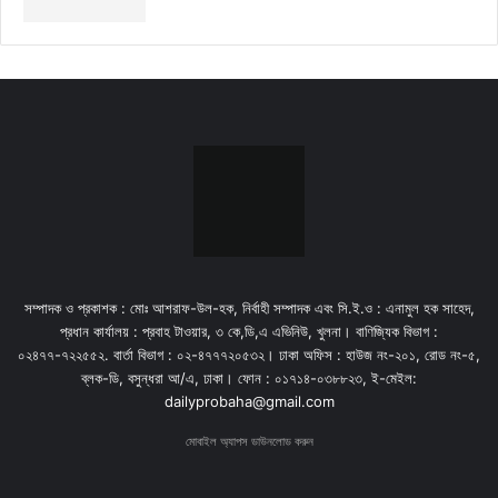
সম্পাদক ও প্রকাশক : মোঃ আশরাফ-উল-হক, নির্বাহী সম্পাদক এবং সি.ই.ও : এনামুল হক সাহেদ,
প্রধান কার্যালয় : প্রবাহ টাওয়ার, ৩ কে,ডি,এ এভিনিউ, খুলনা। বাণিজ্যিক বিভাগ :
০২৪৭৭-৭২২৫৫২. বার্তা বিভাগ : ০২-৪৭৭৭২০৫৩২। ঢাকা অফিস : হাউজ নং-২০১, রোড নং-৫,
ব্লক-ডি, বসুন্ধরা আ/এ, ঢাকা। ফোন : ০১৭১৪-০৩৮৮২৩, ই-মেইল:
dailyprobaha@gmail.com
মোবাইল অ্যাপস ডাউনলোড করুন