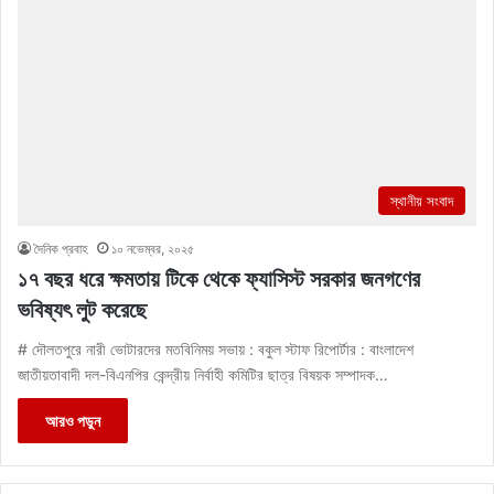
স্থানীয় সংবাদ
দৈনিক প্রবাহ
১০ নভেম্বর, ২০২৫
১৭ বছর ধরে ক্ষমতায় টিকে থেকে ফ্যাসিস্ট সরকার জনগণের
ভবিষ্যৎ লুট করেছে
# দৌলতপুরে নারী ভোটারদের মতবিনিময় সভায় : বকুল স্টাফ রিপোর্টার : বাংলাদেশ
জাতীয়তাবাদী দল-বিএনপির কেন্দ্রীয় নির্বাহী কমিটির ছাত্র বিষয়ক সম্পাদক…
আরও পড়ুন