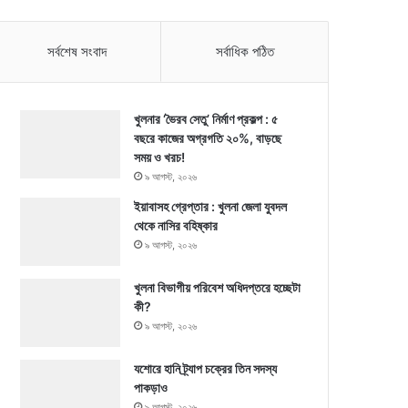
সর্বশেষ সংবাদ
সর্বাধিক পঠিত
খুলনার ‘ভৈরব সেতু’ নির্মাণ প্রকল্প : ৫
বছরে কাজের অগ্রগতি ২০%, বাড়ছে
সময় ও খরচ!
৯ আগস্ট, ২০২৬
ইয়াবাসহ গ্রেপ্তার : খুলনা জেলা যুবদল
থেকে নাসির বহিষ্কার
৯ আগস্ট, ২০২৬
খুলনা বিভাগীয় পরিবেশ অধিদপ্তরে হচ্ছেটা
কী?
৯ আগস্ট, ২০২৬
যশোরে হানি ট্র্যাপ চক্রের তিন সদস্য
পাকড়াও
৯ আগস্ট, ২০২৬