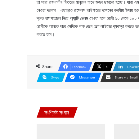
তা সারা রাজধানীর ভিতরের মানুষের মাঝে গুজব ছড়ানো হচ্ছে। যারা এম
নেওয়া দরকার। এছাড়াও রাসেলস ভাইপারের দংশনের করণীয় উপায় গুলো 
দ্রুত হাসপাতালে নিয়ে অ্যান্টি ভেনম নেওয়া হলে রোগী ৯০ থেকে ১০০
রোগীকে আনতে পারে সেদিকে লক্ষ রেখে হেল্প লাইনের ব্যবস্থা কর
করতে হবে।
Share
Facebook
X
LinkedI
Skype
Messenger
Share via Email
সংশ্লিষ্ট সংবাদ