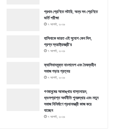
প্রথম শ্রেণিতে লটারি, অন্য সব শ্রেণিতে
ভর্তি পরীক্ষা
৭ আগস্ট, ২০২৬
হাসিনাকে ভারত এই সুযোগ কেন দিল,
প্রশ্ন স্বরাষ্ট্রমন্ত্রী’র
৭ আগস্ট, ২০২৬
ফ্যাসিবাদমুক্ত বাংলাদেশ এবং বৈষম্যহীন
সমাজ গড়ার প্রত্যয়
৭ আগস্ট, ২০২৬
গণমানুষের আকাঙ্খার বাস্তবায়ন,
ধ্বংসপ্রাপ্ত অর্থনীতি পুনরুদ্ধার এবং নতুন
সমাজ বিনির্মাণে প্রধানমন্ত্রী কাজ করে
যাচ্ছেন
৭ আগস্ট, ২০২৬