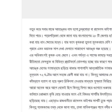
নতুন করে সবার মাঝে আতঙ্কের নাম হলো চন্দ্রবোড়া বা রাসেলস ভাইপার।
দিতে পারে। পত্রপত্রিকা থেকে জানা যায় বাংলাদেশের ২৮ টি জেলায় ছ
করা যায় ধান ক্ষেতের মধ্যে। যার ফলে কৃষকরা তুলনা মূলকভাবে বেশি আ
গ্রামে এমন ভয়ানক সাপ দেখা মেলাতে সারাদেশে আতঙ্ক শুরু হয়েছে
এর অধিকাংশই কৃষক এবং জেলে। এখন পর্যন্ত এ সাপের কামড়ে সবচেয়
রীতিমতো ফেসবুকে বা বিভিন্ন প্ল্যাটফর্মে তোলপাড় হচ্ছে যার কারণ
আতঙ্ক দেশের গণমাধ্যমে ছড়িয়ে থাকার পাশাপাশি আন্তর্জাতিক গণমাধ্
নূন্যতম ৭২ ঘণ্টার আগে সহজে রোগী মারা যায় না। কিন্তু আমাদের দেশে
কাঁমড়ালে হতাশ না হয়ে দ্রুত চিকিৎসা নেওয়ার মাধ্যমে সুস্থতা ফিরি
আরো অনেক বছর আগে থেকেই ছিল কিন্তু বিগত বছর গুলোতে গুরুতর ভ
বর্তমানে চরাঞ্চলে কৃষি বেড়ে যাওয়ার ফলে এই বিষধর সাপটির উৎপত্তি
ছড়িয়েছে যায়। এছাড়াও রাজধানীতে রাসেলস ভাইপার সাপটি ঢুকে পড়ার 
কিন্তু গবেষকদের তথ্য থেকে জানা যায়, ঢাকা মানিকগঞ্জের পাশে নদী