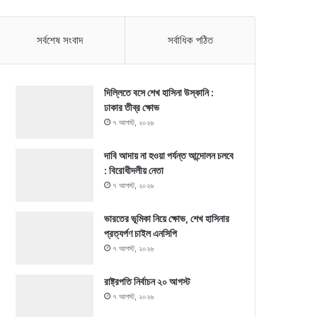
সর্বশেষ সংবাদ
সর্বাধিক পঠিত
দিল্লিতে বসে শেখ হাসিনা উস্কানি :
ঢাকার তীব্র ক্ষোভ
৭ আগস্ট, ২০২৬
দাবি আদায় না হওয়া পর্যন্ত আন্দোলন চলবে
: বিরোধীদলীয় নেতা
৭ আগস্ট, ২০২৬
ভারতের ভূমিকা নিয়ে ক্ষোভ, শেখ হাসিনার
প্রত্যর্পণ চাইল এনসিপি
৭ আগস্ট, ২০২৬
রাষ্ট্রপতি নির্বাচন ২০ আগস্ট
৭ আগস্ট, ২০২৬