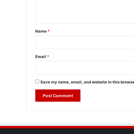
e
n
t
*
Name
*
Email
*
Save my name, email, and website in this browse