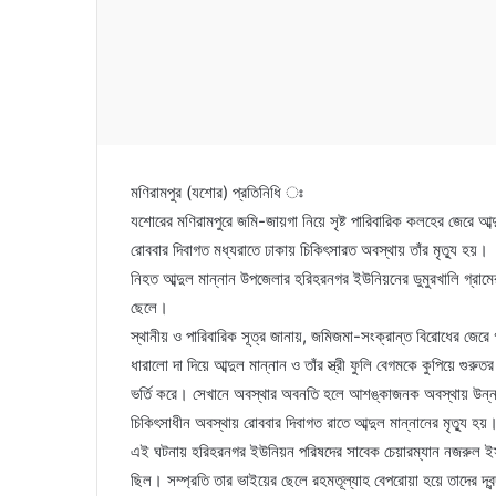
মণিরামপুর (যশোর) প্রতিনিধি ঃ
যশোরের মণিরামপুরে জমি-জায়গা নিয়ে সৃষ্ট পারিবারিক কলহের জেরে আব্
রোববার দিবাগত মধ্যরাতে ঢাকায় চিকিৎসারত অবস্থায় তাঁর মৃত্যু হয়।
নিহত আব্দুল মান্নান উপজেলার হরিহরনগর ইউনিয়নের ডুমুরখালি গ্রাম
ছেলে।
স্থানীয় ও পারিবারিক সূত্র জানায়, জমিজমা-সংক্রান্ত বিরোধের জের
ধারালো দা দিয়ে আব্দুল মান্নান ও তাঁর স্ত্রী ফুলি বেগমকে কুপিয়ে 
ভর্তি করে। সেখানে অবস্থার অবনতি হলে আশঙ্কাজনক অবস্থায় উন্ন
চিকিৎসাধীন অবস্থায় রোববার দিবাগত রাতে আব্দুল মান্নানের মৃত্যু হয়
এই ঘটনায় হরিহরনগর ইউনিয়ন পরিষদের সাবেক চেয়ারম্যান নজরুল ইসলা
ছিল। সম্প্রতি তার ভাইয়ের ছেলে রহমতূল্যাহ বেপরোয়া হয়ে তাদের দ্ব