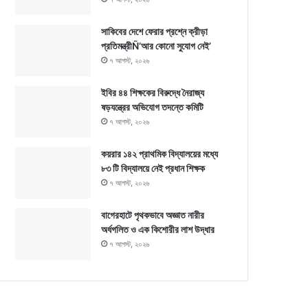
সাকিবের দেশে ফেরার প্রশ্নে ক্রীড়া
প্রতিমন্ত্রীÑ‘আর কোনো সুযোগ নেই’
৭ আগস্ট, ২০২৬
ইবির ৪৪ শিক্ষকের বিরুদ্ধে নৈরাজ্য
ষড়যন্ত্রের অভিযোগ তদন্তে কমিটি
৭ আগস্ট, ২০২৬
কয়রার ১৪২ প্রাথমিক বিদ্যালয়ের মধ্যে
৮৩ টি বিদ্যালয়ে নেই প্রধান শিক্ষক
৭ আগস্ট, ২০২৬
বাগেরহাটে পৃথকভাবে অজ্ঞাত নারীর
অর্ধগলিত ও এক কিশোরীর লাশ উদ্ধার
৭ আগস্ট, ২০২৬