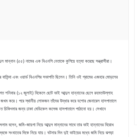
দুল মান্নান (৫৫) নামের এক বিএনপি নেতাকে কুপিয়ে হত্যা করেছে সন্ত্রাসীরা।
ের বাসিন্দা এবং ওয়ার্ড বিএনপির সভাপতি ছিলেন। তিনি ওই গ্রামের এজহার মোড়লের
ে গত শনিবার (১২ জুলাই) বিকেলে ছোট ভাই আব্দুল হান্নানের ছেলে রহমতউল্লাহ
গুরুতর জখম করে। পরে স্থানীয় লোকজন তাঁদের উদ্ধার করে যশোর জেনারেল হাসপাতালে
ত চিকিৎসার জন্য ঢাকা মেডিকেল কলেজ হাসপাতালে পাঠানো হয়। সেখানে
।
ম বলেন, জমি-জায়গা নিয়ে আব্দুল মান্নানের সাথে তার ভাই হান্নানের বিরোধ
ন্দ্বকে সংঘাতের দিকে নিয়ে যায়। ঘটনার দিন দুই ভাইয়ের মধ্যে জমি নিয়ে ঝগড়া