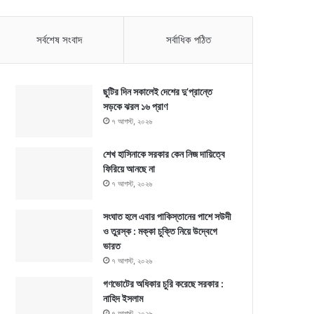
সর্বশেষ সংবাদ
সর্বাধিক পঠিত
ছুটির দিন সকালেই দেশের দু’প্রান্তে
সড়কে ঝরল ১৬ প্রাণ
৭ আগস্ট, ২০২৬
শেখ হাসিনাকে সরকার কেন নিজ দায়িত্বে
ফিরিয়ে আনছে না
৭ আগস্ট, ২০২৬
সংঘাত হলে এবার পাকিস্তানের পাশে সউদী
ও তুরস্ক : মক্কা চুক্তি নিয়ে উদ্বেগে
ভারত
৭ আগস্ট, ২০২৬
গণভোটের অধিকার চুরি করেছে সরকার :
নাহিদ ইসলাম
৭ আগস্ট, ২০২৬