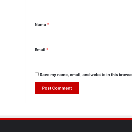
n
t
*
Name
*
Email
*
Save my name, email, and website in this browse