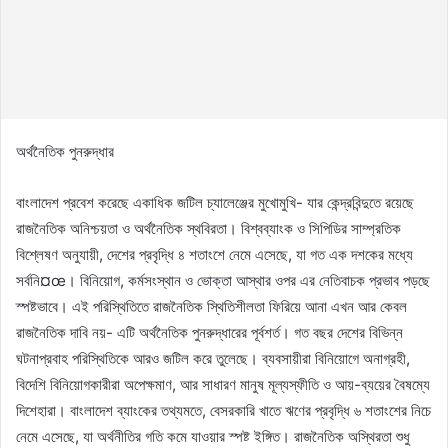
অর্থনৈতিক পুনরুদ্ধার
বাংলাদেশ প্রবেশ করেছে একাধিক জটিল চ্যালেঞ্জের মুখোমুখি- যার কেন্দ্রবিন্দুতে রয়েছে
রাজনৈতিক অনিশ্চয়তা ও অর্থনৈতিক স্থবিরতা। বিশ্বব্যাংক ও সিপিডির সাম্প্রতিক
বিশ্লেষণ অনুযায়ী, দেশের প্রবৃদ্ধি ৪ শতাংশে নেমে এসেছে, যা গত এক দশকের মধ্যে
সর্বনি¤œ। বিনিয়োগ, কর্মসংস্থান ও ভোক্তা আস্থার ওপর এর নেতিবাচক প্রভাব পড়ছে
স্পষ্টভাবে। এই পরিস্থিতিতে রাজনৈতিক স্থিতিশীলতা ফিরিয়ে আনা এখন আর কেবল
রাজনৈতিক দাবি নয়- এটি অর্থনৈতিক পুনরুদ্ধারের পূর্বশর্ত। গত বছর দেশের বিভিন্ন
ঘটনাপ্রবাহ পরিস্থিতিকে আরও জটিল করে তুলেছে। ব্যবসায়ীরা বিনিয়োগে অনাগ্রহী,
বিদেশি বিনিয়োগকারীরা অপেক্ষমাণ, আর সাধারণ মানুষ মূল্যস্ফীতি ও আয়-ব্যয়ের বৈষম্যে
দিশেহারা। বাংলাদেশ ব্যাংকের তথ্যমতে, বেসরকারি খাতে ঋণের প্রবৃদ্ধি ৬ শতাংশের নিচে
নেমে এসেছে, যা অর্থনীতির গতি কমে যাওয়ার স্পষ্ট ইঙ্গিত। রাজনৈতিক অস্থিরতা শুধু