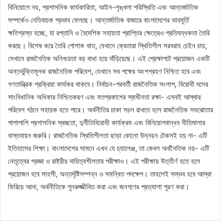
বিনিয়োগে নয়, প্রশাসনিক কার্যকারিতা, আইন-শৃঙ্খলা পরিস্থিতি এবং আন্তর্জাতিক
সম্পর্কেও নেতিবাচক প্রভাব ফেলছে। আন্তর্জাতিক বাজারে বাংলাদেশের ভাবমূর্তি
ক্ষতিগ্রস্ত হচ্ছে, যা রপ্তানি ও বৈদেশিক সহায়তা প্রাপ্তির ক্ষেত্রেও প্রতিবন্ধকতা তৈরি
করছে। বিশেষ করে তৈরি পোশাক খাত, যেখানে ক্রেতারা স্থিতিশীল সরবরাহ চেইন চায়,
সেখানে রাজনৈতিক অনিশ্চয়তা বড় বাধা হয়ে দাঁড়িয়েছে। এই প্রেক্ষাপটে প্রয়োজন একটি
অন্তর্ভুক্তিমূলক রাজনৈতিক পরিবেশ, যেখানে সব পক্ষের অংশগ্রহণ নিশ্চিত হবে এবং
গণতান্ত্রিক প্রক্রিয়া কার্যকর থাকবে। নির্বাচন-পরবর্তী রাজনৈতিক সংলাপ, বিরোধী দলের
সাংবিধানিক অধিকার নিশ্চিতকরণ এবং মতপ্রকাশের স্বাধীনতা রক্ষা- এসবই আস্থার
পরিবেশ গঠনে সহায়ক হতে পারে। অর্থনীতির চাকা সচল রাখতে হলে রাজনৈতিক সমঝোতার
পাশাপাশি প্রশাসনিক স্বচ্ছতা, দুর্নীতিবিরোধী কার্যক্রম এবং বিনিয়োগবান্ধব নীতিমালার
বাস্তবায়ন জরুরি। রাজনৈতিক স্থিতিশীলতা ছাড়া কোনো উন্নয়ন টেকসই হয় না- এটি
ইতিহাসের শিক্ষা। বাংলাদেশের সামনে এখন যে চ্যালেঞ্জ, তা কেবল অর্থনৈতিক নয়- এটি
নেতৃত্বের প্রজ্ঞা ও রাষ্ট্রীয় দায়িত্বশীলতার পরীক্ষাও। এই পরীক্ষায় উত্তীর্ণ হতে হলে
প্রয়োজন হবে সাহসী, অন্তর্দৃষ্টিসম্পন্ন ও সমন্বিত পদক্ষেপ। তাহলেই সম্ভব হবে আস্থা
ফিরিয়ে আনা, অর্থনীতিকে পুনরুজ্জীবিত করা এবং জনগণের প্রত্যাশা পূরণ করা।