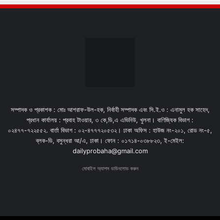
সম্পাদক ও প্রকাশক : মোঃ আশরাফ-উল-হক, নির্বাহী সম্পাদক এবং সি.ই.ও : এনামুল হক সাহেদ,
প্রধান কার্যালয় : প্রবাহ টাওয়ার, ৩ কে,ডি,এ এভিনিউ, খুলনা। বাণিজ্যিক বিভাগ :
০২৪৭৭-৭২২৫৫২. বার্তা বিভাগ : ০২-৪৭৭৭২০৫৩২। ঢাকা অফিস : হাউজ নং-২০১, রোড নং-৫,
ব্লক-ডি, বসুন্ধরা আ/এ, ঢাকা। ফোন : ০১৭১৪-০৩৮৮২৩, ই-মেইল:
dailyprobaha@gmail.com
মোবাইল অ্যাপস ডাউনলোড করুন