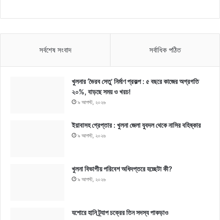
সর্বশেষ সংবাদ
সর্বাধিক পঠিত
খুলনার ‘ভৈরব সেতু’ নির্মাণ প্রকল্প : ৫ বছরে কাজের অগ্রগতি
২০%, বাড়ছে সময় ও খরচ!
৯ আগস্ট, ২০২৬
ইয়াবাসহ গ্রেপ্তার : খুলনা জেলা যুবদল থেকে নাসির বহিষ্কার
৯ আগস্ট, ২০২৬
খুলনা বিভাগীয় পরিবেশ অধিদপ্তরে হচ্ছেটা কী?
৯ আগস্ট, ২০২৬
যশোরে হানি ট্র্যাপ চক্রের তিন সদস্য পাকড়াও