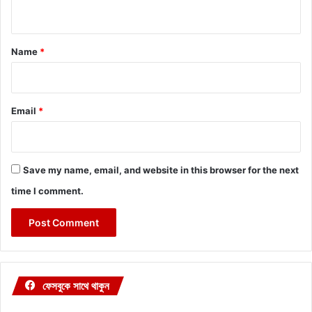
n
t
*
Name
*
Email
*
Save my name, email, and website in this browser for the next
time I comment.
ফেসবুকে সাথে থাকুন