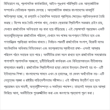
বিনিয়োগে নয়, প্রশাসনিক কার্যকারিতা, আইন-শৃঙ্খলা পরিস্থিতি এবং আন্তর্জাতিক
সম্পর্কেও নেতিবাচক প্রভাব ফেলছে। আন্তর্জাতিক বাজারে বাংলাদেশের ভাবমূর্তি
ক্ষতিগ্রস্ত হচ্ছে, যা রপ্তানি ও বৈদেশিক সহায়তা প্রাপ্তির ক্ষেত্রেও প্রতিবন্ধকতা তৈরি
করছে। বিশেষ করে তৈরি পোশাক খাত, যেখানে ক্রেতারা স্থিতিশীল সরবরাহ চেইন চায়,
সেখানে রাজনৈতিক অনিশ্চয়তা বড় বাধা হয়ে দাঁড়িয়েছে। এই প্রেক্ষাপটে প্রয়োজন একটি
অন্তর্ভুক্তিমূলক রাজনৈতিক পরিবেশ, যেখানে সব পক্ষের অংশগ্রহণ নিশ্চিত হবে এবং
গণতান্ত্রিক প্রক্রিয়া কার্যকর থাকবে। নির্বাচন-পরবর্তী রাজনৈতিক সংলাপ, বিরোধী দলের
সাংবিধানিক অধিকার নিশ্চিতকরণ এবং মতপ্রকাশের স্বাধীনতা রক্ষা- এসবই আস্থার
পরিবেশ গঠনে সহায়ক হতে পারে। অর্থনীতির চাকা সচল রাখতে হলে রাজনৈতিক সমঝোতার
পাশাপাশি প্রশাসনিক স্বচ্ছতা, দুর্নীতিবিরোধী কার্যক্রম এবং বিনিয়োগবান্ধব নীতিমালার
বাস্তবায়ন জরুরি। রাজনৈতিক স্থিতিশীলতা ছাড়া কোনো উন্নয়ন টেকসই হয় না- এটি
ইতিহাসের শিক্ষা। বাংলাদেশের সামনে এখন যে চ্যালেঞ্জ, তা কেবল অর্থনৈতিক নয়- এটি
নেতৃত্বের প্রজ্ঞা ও রাষ্ট্রীয় দায়িত্বশীলতার পরীক্ষাও। এই পরীক্ষায় উত্তীর্ণ হতে হলে
প্রয়োজন হবে সাহসী, অন্তর্দৃষ্টিসম্পন্ন ও সমন্বিত পদক্ষেপ। তাহলেই সম্ভব হবে আস্থা
ফিরিয়ে আনা, অর্থনীতিকে পুনরুজ্জীবিত করা এবং জনগণের প্রত্যাশা পূরণ করা।