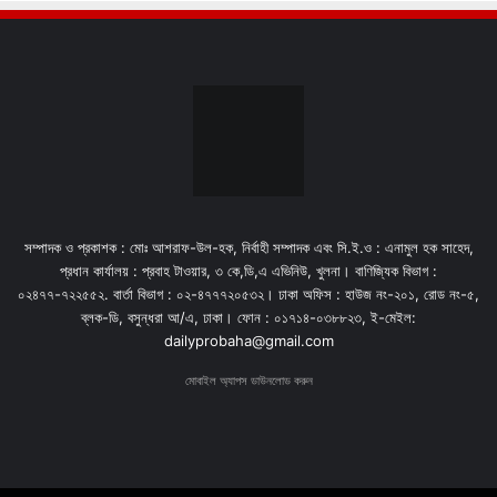
সম্পাদক ও প্রকাশক : মোঃ আশরাফ-উল-হক, নির্বাহী সম্পাদক এবং সি.ই.ও : এনামুল হক সাহেদ,
প্রধান কার্যালয় : প্রবাহ টাওয়ার, ৩ কে,ডি,এ এভিনিউ, খুলনা। বাণিজ্যিক বিভাগ :
০২৪৭৭-৭২২৫৫২. বার্তা বিভাগ : ০২-৪৭৭৭২০৫৩২। ঢাকা অফিস : হাউজ নং-২০১, রোড নং-৫,
ব্লক-ডি, বসুন্ধরা আ/এ, ঢাকা। ফোন : ০১৭১৪-০৩৮৮২৩, ই-মেইল:
dailyprobaha@gmail.com
মোবাইল অ্যাপস ডাউনলোড করুন