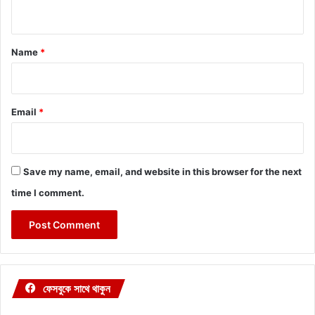
n
t
*
Name
*
Email
*
Save my name, email, and website in this browser for the next
time I comment.
ফেসবুকে সাথে থাকুন