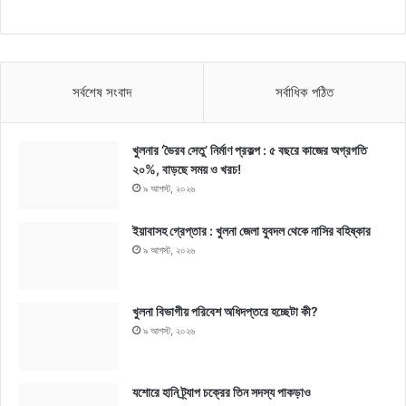
সর্বশেষ সংবাদ
সর্বাধিক পঠিত
খুলনার ‘ভৈরব সেতু’ নির্মাণ প্রকল্প : ৫ বছরে কাজের অগ্রগতি
২০%, বাড়ছে সময় ও খরচ!
৯ আগস্ট, ২০২৬
ইয়াবাসহ গ্রেপ্তার : খুলনা জেলা যুবদল থেকে নাসির বহিষ্কার
৯ আগস্ট, ২০২৬
খুলনা বিভাগীয় পরিবেশ অধিদপ্তরে হচ্ছেটা কী?
৯ আগস্ট, ২০২৬
যশোরে হানি ট্র্যাপ চক্রের তিন সদস্য পাকড়াও