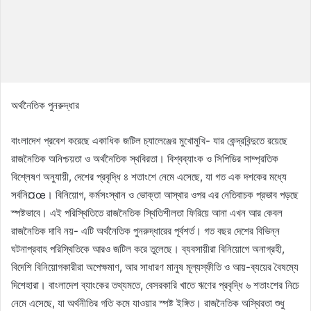
অর্থনৈতিক পুনরুদ্ধার
বাংলাদেশ প্রবেশ করেছে একাধিক জটিল চ্যালেঞ্জের মুখোমুখি- যার কেন্দ্রবিন্দুতে রয়েছে
রাজনৈতিক অনিশ্চয়তা ও অর্থনৈতিক স্থবিরতা। বিশ্বব্যাংক ও সিপিডির সাম্প্রতিক
বিশ্লেষণ অনুযায়ী, দেশের প্রবৃদ্ধি ৪ শতাংশে নেমে এসেছে, যা গত এক দশকের মধ্যে
সর্বনি¤œ। বিনিয়োগ, কর্মসংস্থান ও ভোক্তা আস্থার ওপর এর নেতিবাচক প্রভাব পড়ছে
স্পষ্টভাবে। এই পরিস্থিতিতে রাজনৈতিক স্থিতিশীলতা ফিরিয়ে আনা এখন আর কেবল
রাজনৈতিক দাবি নয়- এটি অর্থনৈতিক পুনরুদ্ধারের পূর্বশর্ত। গত বছর দেশের বিভিন্ন
ঘটনাপ্রবাহ পরিস্থিতিকে আরও জটিল করে তুলেছে। ব্যবসায়ীরা বিনিয়োগে অনাগ্রহী,
বিদেশি বিনিয়োগকারীরা অপেক্ষমাণ, আর সাধারণ মানুষ মূল্যস্ফীতি ও আয়-ব্যয়ের বৈষম্যে
দিশেহারা। বাংলাদেশ ব্যাংকের তথ্যমতে, বেসরকারি খাতে ঋণের প্রবৃদ্ধি ৬ শতাংশের নিচে
নেমে এসেছে, যা অর্থনীতির গতি কমে যাওয়ার স্পষ্ট ইঙ্গিত। রাজনৈতিক অস্থিরতা শুধু