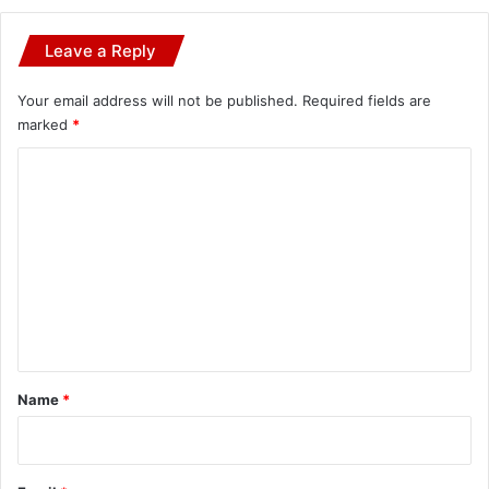
Leave a Reply
Your email address will not be published.
Required fields are
marked
*
C
o
m
m
e
n
t
*
Name
*