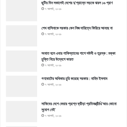
ছুটির দিন সকালেই দেশের দু’প্রান্তে সড়কে ঝরল ১৬ প্রাণ
৭ আগস্ট, ২০২৬
শেখ হাসিনাকে সরকার কেন নিজ দায়িত্বে ফিরিয়ে আনছে না
৭ আগস্ট, ২০২৬
সংঘাত হলে এবার পাকিস্তানের পাশে সউদী ও তুরস্ক : মক্কা
চুক্তি নিয়ে উদ্বেগে ভারত
৭ আগস্ট, ২০২৬
গণভোটের অধিকার চুরি করেছে সরকার : নাহিদ ইসলাম
৭ আগস্ট, ২০২৬
সাকিবের দেশে ফেরার প্রশ্নে ক্রীড়া প্রতিমন্ত্রীÑ‘আর কোনো
সুযোগ নেই’
৭ আগস্ট, ২০২৬