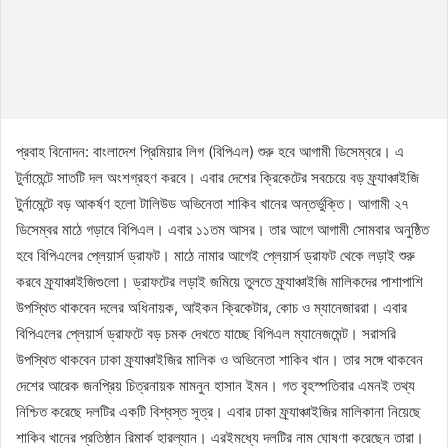
প্রবাহ বিনোদন: বাংলাদেশ প্রিমিয়ার লিগ (বিপিএল) শুরু হবে আগামী ডিসেম্বরে। এ
টুর্নামেন্টে সাতটি দল অংশগ্রহণ করবে। এবার দেশের ক্রিকেটের সবচেয়ে বড় ফ্র্যাঞ্চাইজি
টুর্নামেন্টে বড় আকর্ষণ হলো টালিউড অভিনেতা শাকিব খানের অন্তর্ভুক্তি। আগামী ২৭
ডিসেম্বর মাঠে গড়াবে বিপিএল। এবার ১১তম আসর। তার আগে আগামী সোমবার অনুষ্ঠিত
হবে বিপিএলের প্লেয়ার্স ড্রাফট। মাঠে নামার আগেই প্লেয়ার্স ড্রাফট থেকে লড়াই শুরু
করবে ফ্র্যাঞ্চাইজিগুলো। ড্রাফটের লড়াই জমিয়ে তুলতে ফ্র্যাঞ্চাইজি মালিকদের পাশাপাশি
উপস্থিত থাকবেন দলের অধিনায়ক, আইকন ক্রিকেটার, কোচ ও ম্যানেজাররা। এবার
বিপিএলের প্লেয়ার্স ড্রাফটে বড় চমক দেখতে যাচ্ছে বিপিএল ম্যানেজমেন্ট। সরাসরি
উপস্থিত থাকবেন ঢাকা ফ্র্যাঞ্চাইজির মালিক ও অভিনেতা শাকিব খান। তার সঙ্গে থাকবেন
দেশের আরেক জনপ্রিয় চিত্রনায়ক মামনুন হাসান ইমন। গত বৃহস্পতিবার এমনই তথ্য
নিশ্চিত করেছে দলটির একটি বিশ্বস্ত সূত্র। এবার ঢাকা ফ্র্যাঞ্চাইজির মালিকানা নিয়েছে
শাকিব খানের প্রতিষ্ঠান রিমার্ক হারল্যান। এরইমধ্যে দলটির নাম ঘোষণা করেছেন তারা।