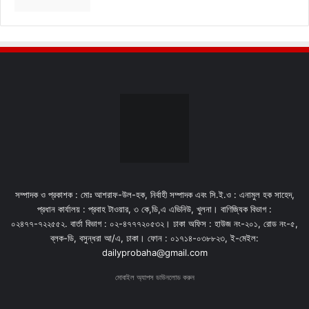
সম্পাদক ও প্রকাশক : মোঃ আশরাফ-উল-হক, নির্বাহী সম্পাদক এবং সি.ই.ও : এনামুল হক সাহেদ,
প্রধান কার্যালয় : প্রবাহ টাওয়ার, ৩ কে,ডি,এ এভিনিউ, খুলনা। বাণিজ্যিক বিভাগ :
০২৪৭৭-৭২২৫৫২. বার্তা বিভাগ : ০২-৪৭৭৭২০৫৩২। ঢাকা অফিস : হাউজ নং-২০১, রোড নং-৫,
ব্লক-ডি, বসুন্ধরা আ/এ, ঢাকা। ফোন : ০১৭১৪-০৩৮৮২৩, ই-মেইল:
dailyprobaha@gmail.com
মোবাইল অ্যাপস ডাউনলোড করুন