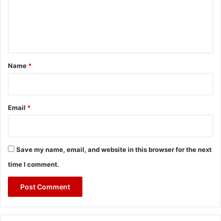
m
e
n
t
*
Name
*
Email
*
Save my name, email, and website in this browser for the next
time I comment.