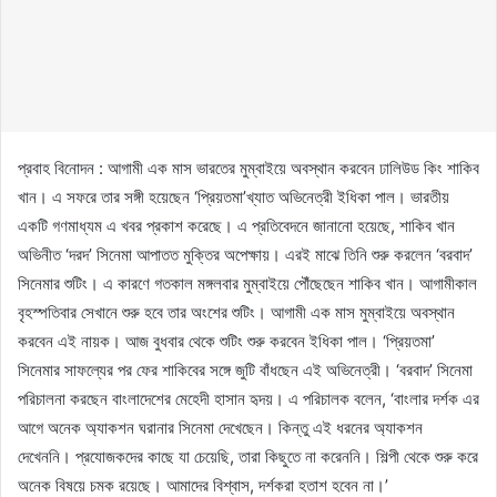
প্রবাহ বিনোদন : আগামী এক মাস ভারতের মুম্বাইয়ে অবস্থান করবেন ঢালিউড কিং শাকিব
খান। এ সফরে তার সঙ্গী হয়েছেন ‘প্রিয়তমা’খ্যাত অভিনেত্রী ইধিকা পাল। ভারতীয়
একটি গণমাধ্যম এ খবর প্রকাশ করেছে। এ প্রতিবেদনে জানানো হয়েছে, শাকিব খান
অভিনীত ‘দরদ’ সিনেমা আপাতত মুক্তির অপেক্ষায়। এরই মাঝে তিনি শুরু করলেন ‘বরবাদ’
সিনেমার শুটিং। এ কারণে গতকাল মঙ্গলবার মুম্বাইয়ে পৌঁছেছেন শাকিব খান। আগামীকাল
বৃহস্পতিবার সেখানে শুরু হবে তার অংশের শুটিং। আগামী এক মাস মুম্বাইয়ে অবস্থান
করবেন এই নায়ক। আজ বুধবার থেকে শুটিং শুরু করবেন ইধিকা পাল। ‘প্রিয়তমা’
সিনেমার সাফল্যের পর ফের শাকিবের সঙ্গে জুটি বাঁধছেন এই অভিনেত্রী। ‘বরবাদ’ সিনেমা
পরিচালনা করছেন বাংলাদেশের মেহেদী হাসান হৃদয়। এ পরিচালক বলেন, ‘বাংলার দর্শক এর
আগে অনেক অ্যাকশন ঘরানার সিনেমা দেখেছেন। কিন্তু এই ধরনের অ্যাকশন
দেখেননি। প্রযোজকদের কাছে যা চেয়েছি, তারা কিছুতে না করেননি। শিল্পী থেকে শুরু করে
অনেক বিষয়ে চমক রয়েছে। আমাদের বিশ্বাস, দর্শকরা হতাশ হবেন না।’