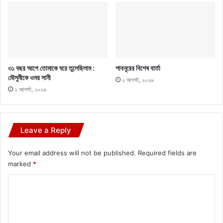
৩১ বছর আগে তোমাকে ঘরে তুলেছিলাম :
শাবনূরের বিশেষ বার্তা
মৌসুমীকে ওমর সানী
২ আগস্ট, ২০২৬
২ আগস্ট, ২০২৬
Leave a Reply
Your email address will not be published.
Required fields are
marked
*
C
o
m