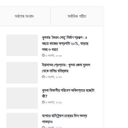
সর্বশেষ সংবাদ
সর্বাধিক পঠিত
খুলনার ‘ভৈরব সেতু’ নির্মাণ প্রকল্প : ৫
বছরে কাজের অগ্রগতি ২০%, বাড়ছে
সময় ও খরচ!
৯ আগস্ট, ২০২৬
ইয়াবাসহ গ্রেপ্তার : খুলনা জেলা যুবদল
থেকে নাসির বহিষ্কার
৯ আগস্ট, ২০২৬
খুলনা বিভাগীয় পরিবেশ অধিদপ্তরে হচ্ছেটা
কী?
৯ আগস্ট, ২০২৬
যশোরে হানি ট্র্যাপ চক্রের তিন সদস্য
পাকড়াও
৯ আগস্ট, ২০২৬