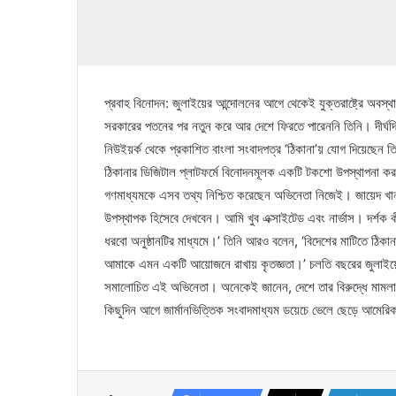
প্রবাহ বিনোদন: জুলাইয়ের আন্দোলনের আগে থেকেই যুক্তরাষ্ট্রে অবস
সরকারের পতনের পর নতুন করে আর দেশে ফিরতে পারেননি তিনি। দীর্ঘ
নিউইয়র্ক থেকে প্রকাশিত বাংলা সংবাদপত্র ‘ঠিকানা’য় যোগ দিয়েছেন
ঠিকানার ডিজিটাল প্লাটফর্মে বিনোদনমূলক একটি টকশো উপস্থাপনা কর
গণমাধ্যমকে এসব তথ্য নিশ্চিত করেছেন অভিনেতা নিজেই। জায়েদ খান
উপস্থাপক হিসেবে দেখবেন। আমি খুব এক্সাইটেড এবং নার্ভাস। দর্শক ক
ধরবো অনুষ্ঠানটির মাধ্যমে।’ তিনি আরও বলেন, ‘বিদেশের মাটিতে ঠিক
আমাকে এমন একটি আয়োজনে রাখায় কৃতজ্ঞতা।’ চলতি বছরের জুলাইয়
সমালোচিত এই অভিনেতা। অনেকেই জানেন, দেশে তার বিরুদ্ধে মামলাও 
কিছুদিন আগে জার্মানভিত্তিক সংবাদমাধ্যম ডয়েচে ভেলে ছেড়ে আমেরিক