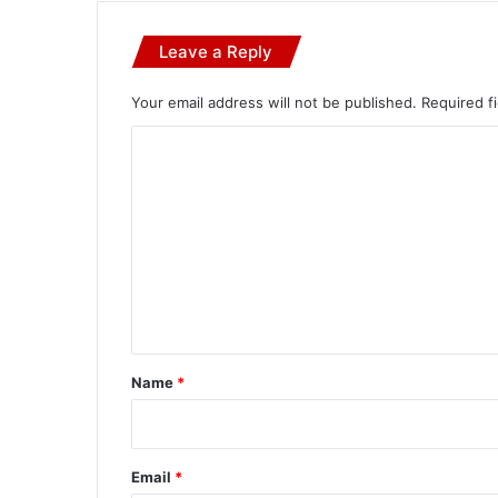
Leave a Reply
Your email address will not be published.
Required f
C
o
m
m
e
n
t
*
Name
*
Email
*