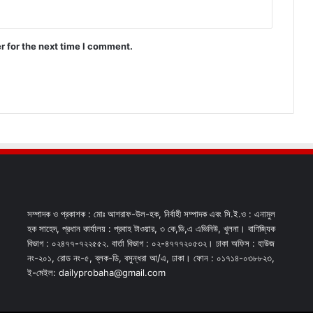
r for the next time I comment.
সম্পাদক ও প্রকাশক : মোঃ আশরাফ-উল-হক, নির্বাহী সম্পাদক এবং সি.ই.ও : এনামুল
হক সাহেদ, প্রধান কার্যালয় : প্রবাহ টাওয়ার, ৩ কে,ডি,এ এভিনিউ, খুলনা। বাণিজ্যিক
বিভাগ : ০২৪৭৭-৭২২৫৫২. বার্তা বিভাগ : ০২-৪৭৭৭২০৫৩২। ঢাকা অফিস : হাউজ
নং-২০১, রোড নং-৫, ব্লক-ডি, বসুন্ধরা আ/এ, ঢাকা। ফোন : ০১৭১৪-০৩৮৮২৩,
ই-মেইল: dailyprobaha@gmail.com