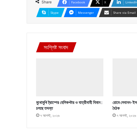
Share
Facebook
X
LinkedI
Skype
Messenger
Share via Email
সংশ্লিষ্ট সংবাদ
মুখোমুখি ট্রাম্পের হেলিকপ্টার ও যাত্রীবাহী বিমান :
রোমে লেবানন-ইসর
চলছে তদন্ত
বৈঠক
৭ আগস্ট, ২০২৬
৭ আগস্ট, ২০২৬