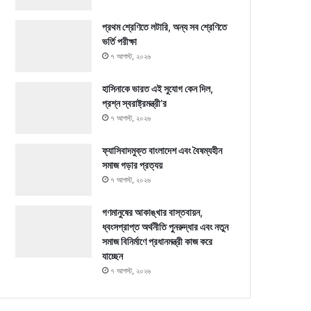
প্রথম শ্রেণিতে লটারি, অন্য সব শ্রেণিতে
ভর্তি পরীক্ষা
৭ আগস্ট, ২০২৬
হাসিনাকে ভারত এই সুযোগ কেন দিল,
প্রশ্ন স্বরাষ্ট্রমন্ত্রী’র
৭ আগস্ট, ২০২৬
ফ্যাসিবাদমুক্ত বাংলাদেশ এবং বৈষম্যহীন
সমাজ গড়ার প্রত্যয়
৭ আগস্ট, ২০২৬
গণমানুষের আকাঙ্খার বাস্তবায়ন,
ধ্বংসপ্রাপ্ত অর্থনীতি পুনরুদ্ধার এবং নতুন
সমাজ বিনির্মাণে প্রধানমন্ত্রী কাজ করে
যাচ্ছেন
৭ আগস্ট, ২০২৬