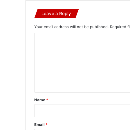
Leave a Reply
Your email address will not be published.
Required f
C
o
m
m
e
n
t
*
Name
*
Email
*