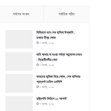
সর্বশেষ সংবাদ
সর্বাধিক পঠিত
দিল্লিতে বসে শেখ হাসিনা উস্কানি :
ঢাকার তীব্র ক্ষোভ
৭ আগস্ট, ২০২৬
দাবি আদায় না হওয়া পর্যন্ত আন্দোলন চলবে
: বিরোধীদলীয় নেতা
৭ আগস্ট, ২০২৬
ভারতের ভূমিকা নিয়ে ক্ষোভ, শেখ হাসিনার
প্রত্যর্পণ চাইল এনসিপি
৭ আগস্ট, ২০২৬
রাষ্ট্রপতি নির্বাচন ২০ আগস্ট
৭ আগস্ট, ২০২৬