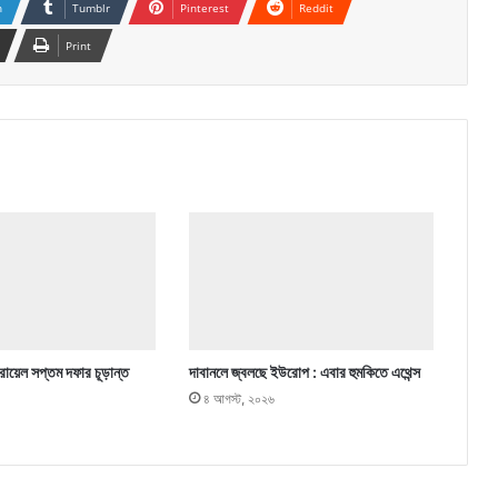
n
Tumblr
Pinterest
Reddit
Print
ায়েল সপ্তম দফার চূড়ান্ত
দাবানলে জ্বলছে ইউরোপ : এবার হুমকিতে এথেন্স
৪ আগস্ট, ২০২৬