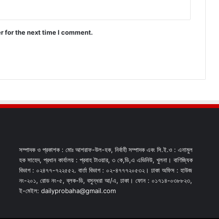
r for the next time I comment.
সম্পাদক ও প্রকাশক : মোঃ আশরাফ-উল-হক, নির্বাহী সম্পাদক এবং সি.ই.ও : এনামুল
হক সাহেদ, প্রধান কার্যালয় : প্রবাহ টাওয়ার, ৩ কে,ডি,এ এভিনিউ, খুলনা। বাণিজ্যিক
বিভাগ : ০২৪৭৭-৭২২৫৫২. বার্তা বিভাগ : ০২-৪৭৭৭২০৫৩২। ঢাকা অফিস : হাউজ
নং-২০১, রোড নং-৫, ব্লক-ডি, বসুন্ধরা আ/এ, ঢাকা। ফোন : ০১৭১৪-০৩৮৮২৩,
ই-মেইল: dailyprobaha@gmail.com