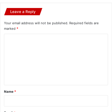
Leave a Reply
Your email address will not be published.
Required fields are
marked
*
C
o
m
m
e
n
t
*
Name
*