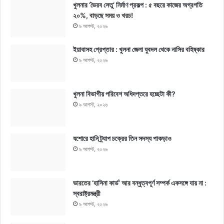
খুলনার ‘ভৈরব সেতু’ নির্মাণ প্রকল্প : ৫ বছরে কাজের অগ্রগতি
২০%, বাড়ছে সময় ও খরচ!
৯ আগস্ট, ২০২৬
ইয়াবাসহ গ্রেপ্তার : খুলনা জেলা যুবদল থেকে নাসির বহিষ্কার
৯ আগস্ট, ২০২৬
খুলনা বিভাগীয় পরিবেশ অধিদপ্তরে হচ্ছেটা কী?
৯ আগস্ট, ২০২৬
যশোরে হানি ট্র্যাপ চক্রের তিন সদস্য পাকড়াও
৯ আগস্ট, ২০২৬
ভারতের ‘হাসিনা কার্ড’ আর বন্ধুত্বপূর্ণ সম্পর্ক একসঙ্গে যায় না :
স্বরাষ্ট্রমন্ত্রী
৯ আগস্ট, ২০২৬