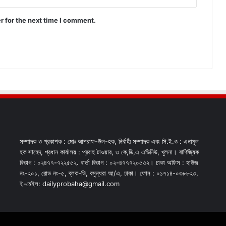
r for the next time I comment.
সম্পাদক ও প্রকাশক : মোঃ আশরাফ-উল-হক, নির্বাহী সম্পাদক এবং সি.ই.ও : এনামুল
হক সাহেদ, প্রধান কার্যালয় : প্রবাহ টাওয়ার, ৩ কে,ডি,এ এভিনিউ, খুলনা। বাণিজ্যিক
বিভাগ : ০২৪৭৭-৭২২৫৫২. বার্তা বিভাগ : ০২-৪৭৭৭২০৫৩২। ঢাকা অফিস : হাউজ
নং-২০১, রোড নং-৫, ব্লক-ডি, বসুন্ধরা আ/এ, ঢাকা। ফোন : ০১৭১৪-০৩৮৮২৩,
ই-মেইল: dailyprobaha@gmail.com