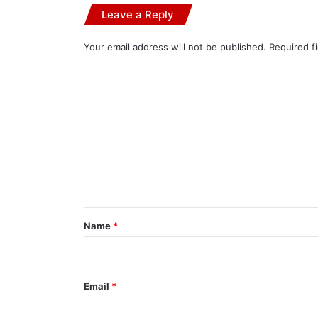
Leave a Reply
Your email address will not be published.
Required f
C
o
m
m
e
n
t
*
Name
*
Email
*