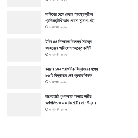
সাকিবের দেশে ফেরার প্রশ্নে ক্রীড়া
প্রতিমন্ত্রীÑ‘আর কোনো সুযোগ নেই’
৭ আগস্ট, ২০২৬
ইবির ৪৪ শিক্ষকের বিরুদ্ধে নৈরাজ্য
ষড়যন্ত্রের অভিযোগ তদন্তে কমিটি
৭ আগস্ট, ২০২৬
কয়রার ১৪২ প্রাথমিক বিদ্যালয়ের মধ্যে
৮৩ টি বিদ্যালয়ে নেই প্রধান শিক্ষক
৭ আগস্ট, ২০২৬
বাগেরহাটে পৃথকভাবে অজ্ঞাত নারীর
অর্ধগলিত ও এক কিশোরীর লাশ উদ্ধার
৭ আগস্ট, ২০২৬