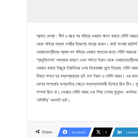
প্রবাহ ডেস্ক : দীর্ঘ ৯ বছর পর পবিত্র ওমরাহ পালন করতে সৌদি আরব
থেকে পবিত্র মক্কা নগরীর উদ্দেশ্যে যাত্রা করেন। বার্তা সংস্থা রয়
ওমরাহযাত্রীদের প্রথম দল পবিত্র ওমরাহ পালনের জন্য সৌদি আরবের উদ্
‘প্রযুক্তিগত’ সমস্যার কারণে এখন পর্যন্ত ইরান থেকে ওমরাহযাত্রীদ
ওমরাহ করতে ইচ্ছুক ইরানিদের ওপর নিষেধাজ্ঞা তুলে নিয়েছে সৌদি আরব। দী
বিষয়ে সম্মত হয় মধ্যপ্রাচ্যের দুই দেশ ইরান ও সৌদি আরব। এর ফলে প
দেশের সম্পর্কের অগ্রগতির পেছনে মধ্যস্ততাকারী হিসেবে ছিল চীন। 
সম্পর্ক ছিল না। সেবছর সৌদি আরব এক শিয়া নেতার মৃত্যুদ- কার্যকর
‘নাটকীয়’ অবনতি ঘটে।
Share
Facebook
X
LinkedI