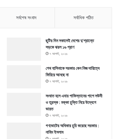
সর্বশেষ সংবাদ
সর্বাধিক পঠিত
ছুটির দিন সকালেই দেশের দু’প্রান্তে
সড়কে ঝরল ১৬ প্রাণ
৭ আগস্ট, ২০২৬
শেখ হাসিনাকে সরকার কেন নিজ দায়িত্বে
ফিরিয়ে আনছে না
৭ আগস্ট, ২০২৬
সংঘাত হলে এবার পাকিস্তানের পাশে সউদী
ও তুরস্ক : মক্কা চুক্তি নিয়ে উদ্বেগে
ভারত
৭ আগস্ট, ২০২৬
গণভোটের অধিকার চুরি করেছে সরকার :
নাহিদ ইসলাম
৭ আগস্ট, ২০২৬