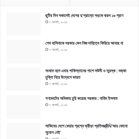
ছুটির দিন সকালেই দেশের দু’প্রান্তে সড়কে ঝরল ১৬ প্রাণ
৭ আগস্ট, ২০২৬
শেখ হাসিনাকে সরকার কেন নিজ দায়িত্বে ফিরিয়ে আনছে না
৭ আগস্ট, ২০২৬
সংঘাত হলে এবার পাকিস্তানের পাশে সউদী ও তুরস্ক : মক্কা
চুক্তি নিয়ে উদ্বেগে ভারত
৭ আগস্ট, ২০২৬
গণভোটের অধিকার চুরি করেছে সরকার : নাহিদ ইসলাম
৭ আগস্ট, ২০২৬
সাকিবের দেশে ফেরার প্রশ্নে ক্রীড়া প্রতিমন্ত্রীÑ‘আর কোনো
সুযোগ নেই’