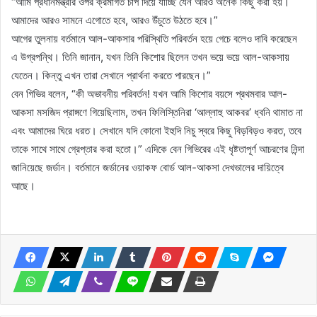
“আমি প্রধানমন্ত্রীর ওপর ক্রমাগত চাপ দিয়ে যাচ্ছি যেন আরও অনেক কিছু করা হয়।
আমাদের আরও সামনে এগোতে হবে, আরও উঁচুতে উঠতে হবে।”
আগের তুলনায় বর্তমানে আল-আকসার পরিস্থিতি পরিবর্তন হয়ে গেচে বলেও দাবি করেছেন
এ উগ্রপন্থি। তিনি জানান, যখন তিনি কিশোর ছিলেন তখন ভয়ে ভয়ে আল-আকসায়
যেতেন। কিন্তু এখন তারা সেখানে প্রার্থনা করতে পারছেন।”
বেন গিভির বলেন, “কী অভাবনীয় পরিবর্তন! যখন আমি কিশোর বয়সে প্রথমবার আল-
আকসা মসজিদ প্রাঙ্গণে গিয়েছিলাম, তখন ফিলিস্তিনিরা ‘আল্লাহু আকবর’ ধ্বনি থামাত না
এবং আমাদের ঘিরে ধরত। সেখানে যদি কোনো ইহুদি নিচু স্বরে কিছু বিড়বিড়ও করত, তবে
তাকে সাথে সাথে গ্রেপ্তার করা হতো।” এদিকে বেন গিভিরের এই ধৃষ্টতাপূর্ণ আচরণের নিন্দা
জানিয়েছে জর্ডান। বর্তমানে জর্ডানের ওয়াকফ বোর্ড আল-আকসা দেখভালের দায়িত্বে
আছে।