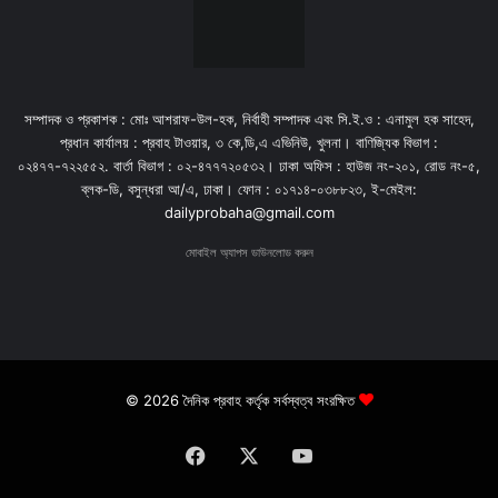
সম্পাদক ও প্রকাশক : মোঃ আশরাফ-উল-হক, নির্বাহী সম্পাদক এবং সি.ই.ও : এনামুল হক সাহেদ,
প্রধান কার্যালয় : প্রবাহ টাওয়ার, ৩ কে,ডি,এ এভিনিউ, খুলনা। বাণিজ্যিক বিভাগ :
০২৪৭৭-৭২২৫৫২. বার্তা বিভাগ : ০২-৪৭৭৭২০৫৩২। ঢাকা অফিস : হাউজ নং-২০১, রোড নং-৫,
ব্লক-ডি, বসুন্ধরা আ/এ, ঢাকা। ফোন : ০১৭১৪-০৩৮৮২৩, ই-মেইল:
dailyprobaha@gmail.com
মোবাইল অ্যাপস ডাউনলোড করুন
© 2026 দৈনিক প্রবাহ কর্তৃক সর্বস্বত্ব সংরক্ষিত
Facebook
X
YouTube