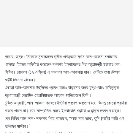
প্রবাহ ডেস্ক : নিজেকে মুসলিমদের তৃতীয় পবিত্রতম স্থান আল-আকসা মসজিদের
‘মাস্টার’ হিসেবে অভিহিত করেছেন দখলদার ইসরায়েলের নিরাপত্তামন্ত্রী ইতামার বেন
গিভির। রোববার (১২ এপ্রিল) এ দখলদার আল-আকসায় যান। যেটিতে তারা টেম্পল
মাউন্ট হিসেবে ডাকেন।
এছাড়া আল-আকসায় ইহুদিদের প্রবেশ আরও বাড়ানোর জন্য যুদ্ধাপরাধে অভিযুক্ত
প্রধানমন্ত্রী বেঞ্জামিন নেতানিয়াহুকে আহ্বান জানিয়েছেন তিনি।
চুক্তি অনুযায়ী, আল-আকসা প্রাঙ্গনে ইহুদিরা প্রবেশ করতে পারবে, কিন্তু কোনো প্রার্থনা
করতে পারবে না। তবে সাম্প্রতিক সময়ে ইসরায়েলি মন্ত্রীরা এ চুক্তি লঙ্ঘন করছেন।
বেন গিভির আজ আল-আকসায় গিয়ে বলেছেন, “আজ মনে হচ্ছে, তুমি (আমি) আমি এই
হাউজের মাস্টার।”