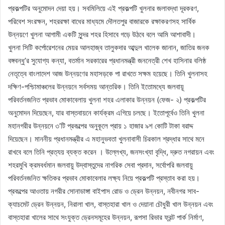
প্রকল্পটির অনুমোদন দেয়া হয়। সবমিলিয়ে এই প্রকল্পটি খুলনার জলাবদ্ধা দূরকরণ,
পরিবেশ সংরক্ষন, শহররক্ষা বাধের মাধ্যমে দৌলতপুর বাজারকে রক্ষাকরণসহ সার্বিক
উন্নয়ণে খুলনা আগামী একটি সুন্দর শহর হিসাবে গড়ে উঠবে বলে আমি আশাবাদী।
খুলনা সিটি কর্পোরেশনের মেয়র আলহাজ্ব তালুকদার আব্দুল খালেক জানান, জাতির জনক
বঙ্গবন্ধু’র সুযোগ্য কন্যা, বতর্মান সরকারের প্রধানমন্ত্রী জননেত্রী শেখ হাসিনার বলিষ্ঠ
নেতৃত্বে বাংলাদেশ আজ উন্নয়ণের মহাসড়কে পা রাখতে সক্ষম হয়েছে। তিনি খুলনাসহ
দক্ষিণ-পশ্চিামাঞ্চলের উন্নয়নে সর্বসময় আন্তরিক। তিনি ইতোমধ্যে জলবায়ূ
পরিবর্তনজনিত প্রভাব মোকাবেলায় খুলনা শহর এলাকার উন্নয়ন (ফেজ- ২) প্রকল্পটির
অনুমোদন দিয়েছেন, যার বাস্তবায়নে কার্যক্রম এগিয়ে চলছে। ইতোপূর্বেও তিনি খুলনা
মহানগরীর উন্নয়নে ৩’টি প্রকল্পের অনুকূলে প্রায় ১ হাজার ৯শ কোটি টাকা বরাদ্দ
দিয়েছেন। মাননীয় প্রধানমন্ত্রীর এ মহানুভবতা খুলনাবাসী চিরকাল শ্রদ্ধার সাথে মনে
রাখবে বলে তিনি প্রত্যয় ব্যক্ত করেন । উল্লেখ্য, জনসংখ্যা বৃদ্ধি, দ্রুত নগরায়ন এবং
শহরমুখি ক্রমবর্ধমান জলবায়ু উদ্বাস্তুদের নাগরিক সেবা প্রদান, সর্বোপরি জলবায়ু
পরিবর্তনজনিত ক্ষতিকর প্রভাব মোকাবেলার লক্ষ্য নিয়ে প্রকল্পটি প্রস্তাব করা হয়।
প্রকল্পের আওতায় নগরীর সোনাডাঙ্গা বাইপাস রোড ও ড্রেন উন্নয়ন, নবীনগর সাব-
ক্যাচমেট ড্রেন উন্নয়ন, নিরালা খাল, বাস্তহারা খাল ও দেয়ানা চৌধুরী খাল উন্নয়ন এবং
বাস্তহারা খালের সাথে সংযুক্ত ড্রেনসমূহের উন্নয়ন, রূপসা রিভার ফ্রন্ট পার্ক নির্মাণ,