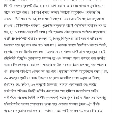
স্টিমেট অতঃপর প্রকল্পটি টেন্ডারে যাবে। আশা করা যাচ্ছে ২০২৪ সালের জানুয়ারী মাসে
সার্ভে শুরু হতে পারে। পাশাপাশি প্রকল্পে জনবল নিয়োগের অনুমোদনও প্রক্রিয়াধীন
রয়েছে। তিনি আরো জানান, ঈষরসধঃব ঈযধহমব- অফধঢ়ঃবফ টৎনধহ উবাবষড়ঢ়সবহঃ
চযধংব ২ (ঈঈঅটউ)- কযঁষধহ প্রকল্পটির সম্ভব্যতা যাচাই (ফিজিবিলি স্ট্যান্ডি) শুরু হয়
গত, ২০১৯ সালের ফেব্রুয়ারী মাসে। ওই প্রকল্পের যৌথ স্বাক্ষরের প্রক্ষিতে সম্ভাব্যতা
যাচাই (ফিজিবিলিটি স্ট্যাডি) সম্পন্ন হয়, কিন্তু বৈশ্বিক মহামারি করোনা ভাইরাসের
প্রকোপে পড়ে দুুই বছর কাজ বন্ধ হয়ে যায়। করোনার কারণে বিদেশীরাও আসতে পারেনি,
যে কারণে কাজে ধীরগতি দেখা দেয়। এরপর ২০২১ সালের আগষ্ট মাসে সম্ভব্যতা যাচাই
(ফিজিবিলি স্ট্যান্ডি) চুড়ান্তভাবে সম্পন্ন হয় এবং উন্নয়ন প্রকল্প প্রস্তুত করে স্থানীয়
সরকার বিভাগে প্রেরণ করা হয়। অতঃপর স্থানীয় সরকার বিভাগ হতে অনুমোদন পাওয়ার
পর পরিকল্পনা কমিশনের প্রেরণ করা হয় প্রকল্প মূল্যায়ন কমিটির অনুমোদনের জন্য। গত,
৩০ নভেম্বর স্থানীয় সরকার বিভাগের উদ্যোগে আয়োজিত সভায় অনুমোদন দিয়েছে
(পিইসি) এবং সর্বশেষ, ১৭ জানুয়ারী (মঙ্গলবার) সকালে প্রধানমন্ত্রী এবং জাতীয়
অর্থনৈতিক পরিষদের নির্বাহী কমিটির চেয়ারম্যান শেখ হাসিনার সভাপতিত্বে জাতীয়
অর্থনৈতিক পরিষদের নির্বাহী কমিটির (একনেক) সভায় খুলনা সিটি কর্পোরেশনের ‘‘জলবায়ু
পরিবর্তনজনিত প্রভাব মোকাবেলায় খুলনা শহর এলাকার উন্নয়ন (ফেজ-২)’’ শীর্ষক
প্রকল্পের অনুমোদন দেয়া হয়েছে। সভায় ৪’শ ৯১ কোটি ২৮ লক্ষ ৬১ হাজার টাকার এ