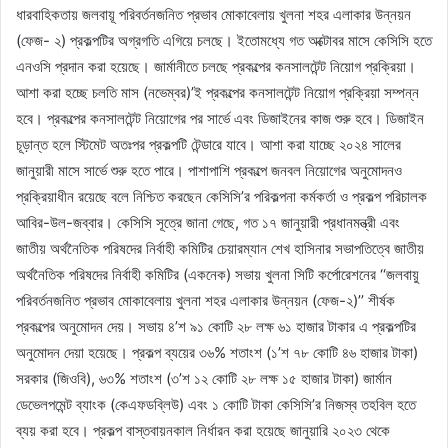
ধারবাহিকতায় জলবায়ূ পরিবর্তনজনিত প্রভাব মোকাবেলায় খুলনা শহর এলাকার উন্নয়ন
(ফেজ- ২) প্রকল্পটির অগ্রগতি এগিয়ে চলছে। ইতোমধ্যে গত অক্টোবর মাসে কেসিসি হতে
এনওসি প্রদান করা হয়েছে। জার্মানীতে চলছে প্রকল্পের কনসালটেন্ট নিয়োগ প্রক্রিয়া।
আশা করা হচ্ছে চলতি মাস (নভেম্বর)’ই প্রকল্পের কনসালটেন্ট নিয়োগ প্রক্রিয়া সম্পন্ন
হবে। প্রকল্পের কনসালটেন্ট নিয়োগের পর সার্ভে এবং ডিজাইনের কাজ শুরু হবে। ডিজাইন
চূড়ান্ত হলে স্টিমেট অতঃপর প্রকল্পটি টেন্ডারে যাবে। আশা করা যাচ্ছে ২০২৪ সালের
জানুয়ারী মাসে সার্ভে শুরু হতে পারে। পাশাপাশি প্রকল্পে জনবল নিয়োগের অনুমোদনও
প্রক্রিয়াধীন রয়েছে বলে নিশ্চিত করছেন কেসিসি’র পরিকল্পনা কর্মকর্তা ও প্রকল্প পরিচালক
আবির-উল-জব্বার। কেসিসি সূত্রে জানা গেছে, গত ১৭ জানুয়ারী প্রধানমন্ত্রী এবং
জাতীয় অর্থনৈতিক পরিষদের নির্বাহী কমিটির চেয়ারম্যান শেখ হাসিনার সভাপতিত্বে জাতীয়
অর্থনৈতিক পরিষদের নির্বাহী কমিটির (একনেক) সভায় খুলনা সিটি কর্পোরেশনের ‘‘জলবায়ু
পরিবর্তনজনিত প্রভাব মোকাবেলায় খুলনা শহর এলাকার উন্নয়ন (ফেজ-২)’’ শীর্ষক
প্রকল্পের অনুমোদন দেয়। সভায় ৪’শ ৯১ কোটি ২৮ লক্ষ ৬১ হাজার টাকার এ প্রকল্পটির
অনুমোদন দেয়া হয়েছে। প্রকল্প ব্যয়ের ৩৬% শতাংশ (১’শ ৭৮ কোটি ৪৬ হাজার টাকা)
সরকার (জিওবি), ৬৩% শতাংশ (৩’শ ১২ কোটি ২৮ লক্ষ ১৫ হাজার টাকা) জার্মান
ডেভেলপমেন্ট ব্যাংক (কেএফডব্লিউ) এবং ১ কোটি টাকা কেসিসি’র নিজস্ব তহবিল হতে
ব্যয় করা হবে। প্রকল্প বাস্তবায়নকাল নির্ধারন করা হয়েছে জানুয়ারি ২০২৩ থেকে