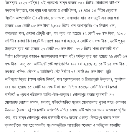
ডিসেম্বর ২০২৭ পর্যন্ত। ওই প্রকল্পের মধ্যে রয়েছে ৮০০ মিটার সোনাডাঙ্গা বাইপাস
সড়কের উন্নয়ন, যার ব্যয় ধরা হয়েছে ৪ কোটি টাকা, ১৪,৭৪৫.৫৫ মিটার ড্রেনেজ
সিস্টেম আপগ্রেডিং ঃ নবীনগর, সোনাডাঙ্গা, বাস্তহারা সাব-ক্যাচমেন্ট এর ব্যয় ধরা
হয়েছে ১৯০ কোটি ৩৮ লক্ষ টাকা ৪,৮১৫ মিটার খাল আপগ্রেডিং ঃ নিরালা খাল,
বাস্তহারা খাল, দেয়ানা চৌধুরী খাল, যার ব্যয় ধরা হয়েছে ৪২ কোটি ৬৬ লক্ষ টাকা, ২৫০০
বর্গমিটার রুপসা রিভারফ্রন্ট উন্নয়ণে ব্যয় ধরা হয়েছে ২ কোটি ৩৭ লক্ষ টাকা, ২৩টি পুকুর
উন্নয়নে ব্যয় ধরা হয়েছে ২৭ কোটি ৮৩ লক্ষ টাকা, ৭৭৫ মিটার শহর রক্ষাকারী বাধা
নির্মান (দৌলতপুর বাজার+ মহেশ্বরপাশা শশ্মান ঘাট) পর্যন্ত ব্যয় ধরা হয়েছে ২৬ কোটি ৩৭
লক্ষ টাকা, আলু তলা আউটলেট গেট আপগ্রেডিং ব্যয় ধরা হয়েছে ২৪ কোটি ১৫ লক্ষ টাকা,
লবণচরা পাম্পিং স্টেশন ও আউটলেট গেট নির্মাণে ৭৪ কোটি ৪৫ লক্ষ টাকা, ভূমি
অধিগ্রহন/ক্রয় (পাম্প হাউজ নিমার্ণ, খাল প্রশস্তকরণ ও রিভারফ্রন্ট উন্নয়ন), পূনর্বাসন
ব্যয় ধরা হয়েছে ১৫ কোটি ৯৮ লক্ষ টাকা বলে নিশ্চিত করেছেন কেসিসি’র পরিকল্পনা
কর্মকর্তা ও প্রকল্প পরিচালক আবির-উল-জব্বার। দৌলতপুর বাজার ব্যবসায়ী শেখ
মোশারেফ হোসেন জানান, জলবায়ূ পরিবর্তনজনিত প্রভাব মোকাবেলায় খুলনা শহর এলাকার
উন্নয়ন (ফেজ- ২) প্রকল্পটির অগ্রগতি এগিয়ে চলছে এটি আমাদের জন্য অত্যন্ত খুশির
খবর, যার মধ্যে দৌলতপুর শহর রক্ষাকারী বাধও রয়েছে এজন্য দৌলতপুর বাজার সকল
ব্যবসায়ীদের পক্ষ হতে মাননীয় প্রধানমন্ত্রীকে আন্তরিক শুভেচ্ছা ও অভিনন্দন জানাচ্ছি