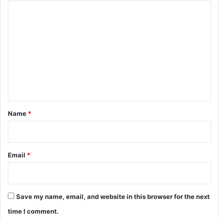
C
o
m
m
e
n
t
*
Name
*
Email
*
Save my name, email, and website in this browser for the next
time I comment.