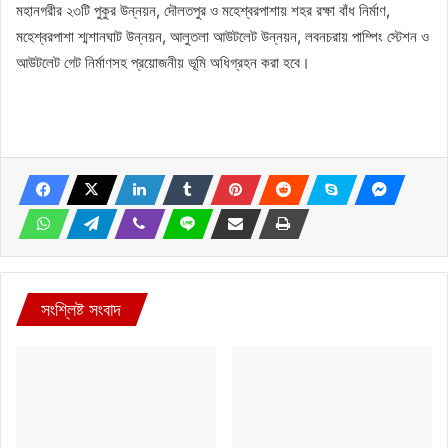
মহানগরীর ২৩টি পুকুর উন্নয়ন, দৌলতপুর ও মহেশ্বরপাশায় শহর রক্ষা বাঁধ নির্মাণ,
মহেশ্বরপাশা শ্মশানঘাট উন্নয়ন, আলুতলা আউটলেট উন্নয়ন, লবনচরায় পাম্পিং স্টেশন ও
আউটলেট গেট নির্মাণসহ প্রয়োজনীয় ভূমি অধিগ্রহন করা হবে।
সংশ্লিষ্ট সংবাদ