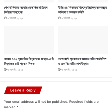
শেখ হাসিনাকে সরকার কেন নিজ দায়িত্বে
ইবির ৪৪ শিক্ষকের বিরুদ্ধে নৈরাজ্য ষড়যন্ত্রের
ফিরিয়ে আনছে না
অভিযোগ তদন্তে কমিটি
৭ আগস্ট, ২০২৬
৭ আগস্ট, ২০২৬
কয়রার ১৪২ প্রাথমিক বিদ্যালয়ের মধ্যে ৮৩ টি
বাগেরহাটে পৃথকভাবে অজ্ঞাত নারীর অর্ধগলিত
বিদ্যালয়ে নেই প্রধান শিক্ষক
ও এক কিশোরীর লাশ উদ্ধার
৭ আগস্ট, ২০২৬
৭ আগস্ট, ২০২৬
Leave a Reply
Your email address will not be published.
Required fields are
marked
*