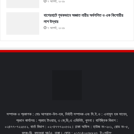
৭ আগস্ট, ২০২৬
বাগেরহাটে পৃথকভাবে অজ্ঞাত নারীর অর্ধগলিত ও এক কিশোরীর
লাশ উদ্ধার
৭ আগস্ট, ২০২৬
সম্পাদক ও প্রকাশক : মোঃ আশরাফ-উল-হক, নির্বাহী সম্পাদক এবং সি.ই.ও : এনামুল হক সাহেদ,
প্রধান কার্যালয় : প্রবাহ টাওয়ার, ৩ কে,ডি,এ এভিনিউ, খুলনা। বাণিজ্যিক বিভাগ :
০২৪৭৭-৭২২৫৫২. বার্তা বিভাগ : ০২-৪৭৭৭২০৫৩২। ঢাকা অফিস : হাউজ নং-২০১, রোড নং-৫,
ব্লক-ডি, বসুন্ধরা আ/এ, ঢাকা। ফোন : ০১৭১৪-০৩৮৮২৩, ই-মেইল: