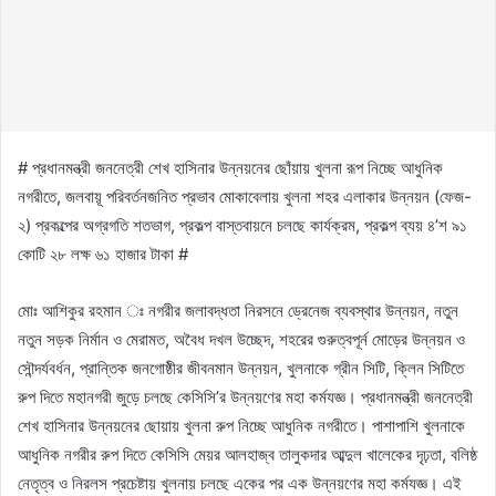
# প্রধানমন্ত্রী জননেত্রী শেখ হাসিনার উন্নয়নের ছোঁয়ায় খুলনা রূপ নিচ্ছে আধুনিক
নগরীতে, জলবায়ূ পরিবর্তনজনিত প্রভাব মোকাবেলায় খুলনা শহর এলাকার উন্নয়ন (ফেজ-
২) প্রকল্পের অগ্রগতি শতভাগ, প্রকল্প বাস্তবায়নে চলছে কার্যক্রম, প্রকল্প ব্যয় ৪’শ ৯১
কোটি ২৮ লক্ষ ৬১ হাজার টাকা #
মোঃ আশিকুর রহমান ঃ নগরীর জলাবদ্ধতা নিরসনে ড্রেনেজ ব্যবস্থার উন্নয়ন, নতুন
নতুন সড়ক নির্মান ও মেরামত, অবৈধ দখল উচ্ছেদ, শহরের গুরুত্বপূর্ন মোড়ের উন্নয়ন ও
সৌন্দর্যবর্ধন, প্রান্তিক জনগোষ্ঠীর জীবনমান উন্নয়ন, খুলনাকে গ্রীন সিটি, ক্লিন সিটিতে
রুপ দিতে মহানগরী জুড়ে চলছে কেসিসি’র উন্নয়ণের মহা কর্মযজ্ঞ। প্রধানমন্ত্রী জননেত্রী
শেখ হাসিনার উন্নয়নের ছোয়ায় খুলনা রুপ নিচ্ছে আধুনিক নগরীতে। পাশাপাশি খুলনাকে
আধুনিক নগরীর রুপ দিতে কেসিসি মেয়র আলহাজ্ব তালুকদার আব্দুল খালেকের দৃঢ়তা, বলিষ্ঠ
নেতৃত্ব ও নিরলস প্রচেষ্টায় খুলনায় চলছে একের পর এক উন্নয়ণের মহা কর্মযজ্ঞ। এই