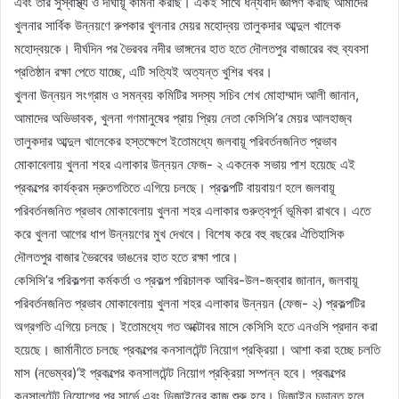
এবং তার সুস্বাস্থ্য ও দীর্ঘায়ূ কামনা করছি। একই সাথে ধন্যবাদ জ্ঞাপণ করছি আমাদের
খুলনার সার্বিক উন্নয়ণে রুপকার খুলনার মেয়র মহোদ্বয় তালুকদার আব্দুল খালেক
মহোদ্বয়কে। দীর্ঘদিন পর ভৈরবর নদীর ভাঙ্গনের হাত হতে দৌলতপুর বাজারের বহু ব্যবসা
প্রতিষ্ঠান রক্ষা পেতে যাচ্ছে, এটি সত্যিই অত্যন্ত খুশির খবর।
খুলনা উন্নয়ন সংগ্রাম ও সমন্বয় কমিটির সদস্য সচিব শেখ মোহাম্মাদ আলী জানান,
আমাদের অভিভাবক, খুলনা গণমানুষের প্রায় প্রিয় নেতা কেসিসি’র মেয়র আলহাজ্ব
তালুকদার আব্দুল খালেকের হস্তক্ষেপে ইতোমধ্যে জলবায়ূ পরিবর্তনজনিত প্রভাব
মোকাবেলায় খুলনা শহর এলাকার উন্নয়ন ফেজ- ২ একনেক সভায় পাশ হয়েছে এই
প্রকল্পের কার্যক্রম দ্রুতগতিতে এগিয়ে চলছে। প্রকল্পটি বায়বায়ণ হলে জলবায়ূ
পরিবর্তনজনিত প্রভাব মোকাবেলায় খুলনা শহর এলাকার গুরুত্বপূর্ন ভূমিকা রাখবে। এতে
করে খুলনা আগের ধাপ উন্নয়ণের মুখ দেখবে। বিশেষ করে বহু বছরের ঐতিহাসিক
দৌলতপুর বাজার ভৈরবের ভাঙনের হাত হতে রক্ষা পারে।
কেসিসি’র পরিকল্পনা কর্মকর্তা ও প্রকল্প পরিচালক আবির-উল-জব্বার জানান, জলবায়ূ
পরিবর্তনজনিত প্রভাব মোকাবেলায় খুলনা শহর এলাকার উন্নয়ন (ফেজ- ২) প্রকল্পটির
অগ্রগতি এগিয়ে চলছে। ইতোমধ্যে গত অক্টোবর মাসে কেসিসি হতে এনওসি প্রদান করা
হয়েছে। জার্মানীতে চলছে প্রকল্পের কনসালটেন্ট নিয়োগ প্রক্রিয়া। আশা করা হচ্ছে চলতি
মাস (নভেম্বর)’ই প্রকল্পের কনসালটেন্ট নিয়োগ প্রক্রিয়া সম্পন্ন হবে। প্রকল্পের
কনসালটেন্ট নিয়োগের পর সার্ভে এবং ডিজাইনের কাজ শুরু হবে। ডিজাইন চূড়ান্ত হলে