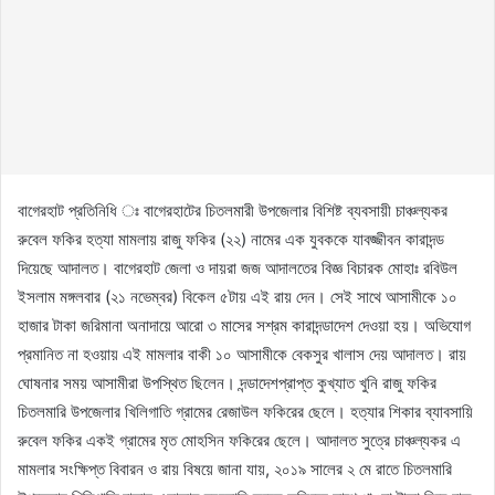
বাগেরহাট প্রতিনিধি ঃ বাগেরহাটের চিতলমারী উপজেলার বিশিষ্ট ব্যবসায়ী চাঞ্চল্যকর
রুবেল ফকির হত্যা মামলায় রাজু ফকির (২২) নামের এক যুবককে যাবজ্জীবন কারাদন্ড
দিয়েছে আদালত। বাগেরহাট জেলা ও দায়রা জজ আদালতের বিজ্ঞ বিচারক মোহাঃ রবিউল
ইসলাম মঙ্গলবার (২১ নভেম্বর) বিকেল ৫টায় এই রায় দেন। সেই সাথে আসামীকে ১০
হাজার টাকা জরিমানা অনাদায়ে আরো ৩ মাসের সশ্রম কারাদন্ডাদেশ দেওয়া হয়। অভিযোগ
প্রমানিত না হওয়ায় এই মামলার বাকী ১০ আসামীকে বেকসুর খালাস দেয় আদালত। রায়
ঘোষনার সময় আসামীরা উপস্থিত ছিলেন। দন্ডাদেশপ্রাপ্ত কুখ্যাত খুনি রাজু ফকির
চিতলমারি উপজেলার খিলিগাতি গ্রামের রেজাউল ফকিরের ছেলে। হত্যার শিকার ব্যাবসায়ি
রুবেল ফকির একই গ্রামের মৃত মোহসিন ফকিরের ছেলে। আদালত সুত্রে চাঞ্চল্যকর এ
মামলার সংক্ষিপ্ত বিবারন ও রায় বিষয়ে জানা যায়, ২০১৯ সালের ২ মে রাতে চিতলমারি