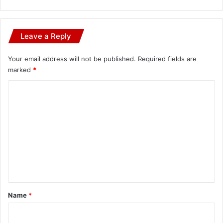
Leave a Reply
Your email address will not be published.
Required fields are
marked
*
C
o
m
m
e
n
t
*
Name
*