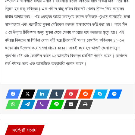
উপজেলার খিলিগাতি বাজার এলাকায় ব্যবসায়ি রুবেল ফকিরের সাথে পাওনা টাকা নিয়ে বাক
বিতন্ডা হয় রাজু ফকিরের। এক পর্যায়ে রাজু ফকির ক্রিকেট খেলার স্টাম্প দিয়ে রুবেলের
মাথায় আঘাত করে। পরে গুরুত্বর আহত অবস্থায় রুবেল ফকিরকে প্রথমে বাগেরহাট জেলা
হাসপাতালে এবং পরবর্তীতে খুলনা মেডিকেল কলেজ হাসপাতালে ভর্তি করা হয়। পরের দিন
৩ মে উন্নত চিকিৎসার জন্য খুলনা থেকে ঢাকায় যাওয়ার পথে রুবেলের মৃত্যু হয়। এই
ঘটনায় নিহতের মা শিরিনা বেগম বাদী হয়ে চিতলমারী থানায় রেজাউল ফকিরসহ ১০-১২
জনের নাম উল্লেখ করে মামলা দায়ের করেন। একই বছর ২৭ আগস্ট জেলা গোয়েন্দা
পুলিশের ওসি মোঃ রেজাউল করিম ১২ আসামীর বিরুদ্ধে চার্জশীট প্রদান করেন। আদালত
চার্জ গঠনের সময় এক আসামীকে অব্যাহতি প্রদান করেন।
সংশ্লিষ্ট সংবাদ