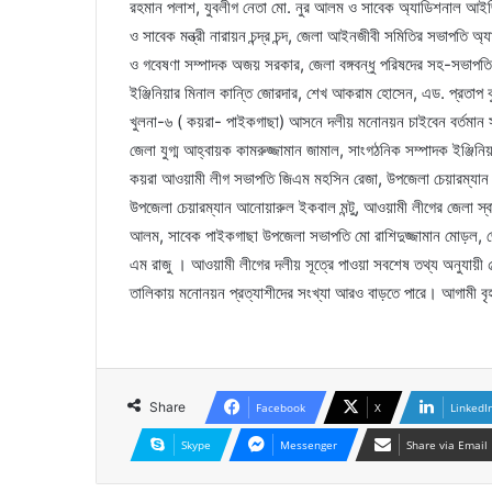
রহমান পলাশ, যুবলীগ নেতা মো. নুর আলম ও সাবেক অ্যাডিশনাল আইজ
ও সাবেক মন্ত্রী নারায়ন চন্দ্র চন্দ, জেলা আইনজীবী সমিতির সভাপতি
ও গবেষণা সম্পাদক অজয় সরকার, জেলা বঙ্গবন্ধু পরিষদের সহ-সভাপত
ইঞ্জিনিয়ার মিনাল কান্তি জোরদার, শেখ আকরাম হোসেন, এড. প্রতাপ 
খুলনা-৬ ( কয়রা- পাইকগাছা) আসনে দলীয় মনোনয়ন চাইবেন বর্তমান স
জেলা যুগ্ম আহ্বায়ক কামরুজ্জামান জামাল, সাংগঠনিক সম্পাদক ইঞ্জিনিয়
কয়রা আওয়ামী লীগ সভাপতি জিএম মহসিন রেজা, উপজেলা চেয়ারম্যা
উপজেলা চেয়ারম্যান আনোয়ারুল ইকবাল মন্টু, আওয়ামী লীগের জেলা স্বাস্থ
আলম, সাবেক পাইকগাছা উপজেলা সভাপতি মো রাশিদুজ্জামান মোড়ল, 
এম রাজু । আওয়ামী লীগের দলীয় সূত্রে পাওয়া সবশেষ তথ্য অনুযা
তালিকায় মনোনয়ন প্রত্যাশীদের সংখ্যা আরও বাড়তে পারে। আগামী বৃহস্
Share
Facebook
X
LinkedI
Skype
Messenger
Share via Email