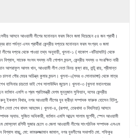
টি সংসদীয় আসনে আওয়ামী লীগের মনোনয়ন ফরম কিনে জমা দিয়েছেন ৫৪ জন প্রার্থী।
 রাত পর্যন্ত এসব প্রার্থীরা কেন্দ্রীয় দপ্তরে মনোনয়ন ফরম সংগ্রহ ও জমা
লীগের দপ্তর থেকে পাওয়া তথ্য অনুযায়ী, খুলনা-১ ( দাকোপ -বটিয়াঘাটা) থেকে
ন বিশ্বাস, সাবেক সংসদ সদস্য ননী গোপাল মন্ডল, কেন্দ্রীয় সদস্য ও সংরক্ষিত নারী
ান আশরাফুল আলম খান, আওয়ামী লীগ নেতা বিনয় কৃষ্ণ রায়, নান্টু রায়, শ্রীমান্ত
ও চালনা পৌর মেয়র অচিন্ত্য কুমার মন্ডল। খুলনা-২(সদর ও সোনাডাঙ্গা) থেকে মাত্র
ী শেখ হাসিনার চাচতো ভাই শেখ সালাউদ্দিন জুয়েল। খুলনা-৩ (খুলনা মহানগরের
্তমান এমপি ও শ্রম প্রতিমন্ত্রী বেগম মুন্নুজান সুফিয়ান, দলের কেন্দ্রীয়
নু ইকবাল বিথার, নগর আওয়ামী লীগের যুব ক্রীড়া সম্পাদক ফারুক হোসেন হিটলু,
ীগ নেতা শেখ বাদল আহমেদ। খুলনা-৪, (রূপসা, তেরখাদা ও দিঘলিয়া) আসনে
াদক অ্যাড. সুজিত অধিকারী, বর্তমান এমপি আব্দুস সালাম মূর্শেদী, স্পেন আওয়ামী
এম মোস্তফা রশিদী সুজার ছেলে ও জেলা আওয়ামী লীগের সাংগঠনিক সম্পাদক এসএম
িন বিশ্বাস বাচ্চু, মো: কামরুজ্জামান জামাল, নগর যুবলীগের সভাপতি মো. শফিকুর