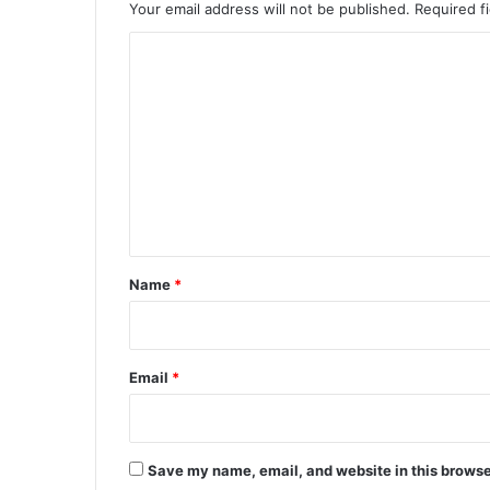
Your email address will not be published.
Required f
C
o
m
m
e
n
t
*
Name
*
Email
*
Save my name, email, and website in this browse