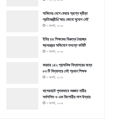
সাকিবের দেশে ফেরার প্রশ্নে ক্রীড়া
প্রতিমন্ত্রীÑ‘আর কোনো সুযোগ নেই’
৭ আগস্ট, ২০২৬
ইবির ৪৪ শিক্ষকের বিরুদ্ধে নৈরাজ্য
ষড়যন্ত্রের অভিযোগ তদন্তে কমিটি
৭ আগস্ট, ২০২৬
কয়রার ১৪২ প্রাথমিক বিদ্যালয়ের মধ্যে
৮৩ টি বিদ্যালয়ে নেই প্রধান শিক্ষক
৭ আগস্ট, ২০২৬
বাগেরহাটে পৃথকভাবে অজ্ঞাত নারীর
অর্ধগলিত ও এক কিশোরীর লাশ উদ্ধার
৭ আগস্ট, ২০২৬