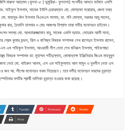
িপি মারুফ আহমেদ।খুলনা-৫ ( ডুমুরিয়া- ফুলতলা) সংসদীয় আসনে বর্তমান এমপি
 অ্যাড. সাইফুল ইসলাম, সাবেক ইউপি চেয়ারম্যান মো. মোস্তফা সরোয়ার, জেলা তথ্য
ি মো. মাহাবুব-উল ইসলাম বিএমএস সালাম, ডা. গনি মোল্লা, সরদার আবু সালেহ,
কুমার রায়, চৈতালি হালদার ও মোঃ আজগর বিশ্বাস তারা দলীয় মনোনয়ন চাইবেন।
ংসদ সদস্য মো. আখতারুজ্জামান বাবু, সাবেক এমপি অ্যাড. সোহরাব আলী সানা,
ার প্রেম কুমার মন্ডল, শিল্প ও বাণিজ্য বিষয়ক সম্পাদক শেখ রাশেদুল ইসলাম রাসেল,
ন এস এম শফিকুল ইসলাম, আওয়ামী লীগ নেতা শেখ মনিরুল ইসলাম, পাইকগাছা
্য বিষয়ক সম্পাদক ডা: মুহাম্মদ শহীদুল্লাহ, কোষাধ্যক্ষ ইঞ্জিনিয়ার জিএম মাহবুবুল
জেলা নেতা মো. খাইরুল আলম, এস এম সাইফুল্লাহ আল মামুন ও যুবলীগ নেতা এস
য়ী ৫৪ জন আ. লীগের মনোনয়ন ফরম নিয়েছেন। তবে দলীয় মনোনয়ন ফরমের চূড়ান্ত
পতিবার দলটির প্রার্থী তালিকা চূড়ান্ত হওয়ার কথা রয়েছে।
n
Tumblr
Pinterest
Reddit
Print