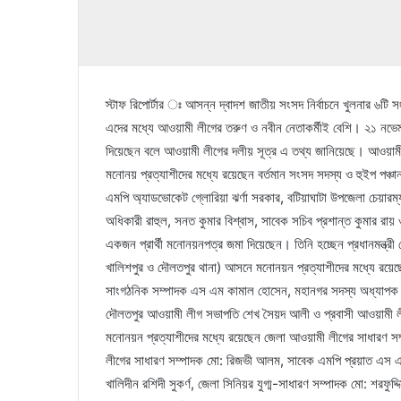
স্টাফ রিপোর্টার ঃ আসন্ন দ্বাদশ জাতীয় সংসদ নির্বাচনে খুলনার ৬
এদের মধ্যে আওয়ামী লীগের তরুণ ও নবীন নেতাকর্মীই বেশি। ২১ নভেম্বর
দিয়েছেন বলে আওয়ামী লীগের দলীয় সূত্র এ তথ্য জানিয়েছে। আওয়ামী 
মনোনয় প্রত্যাশীদের মধ্যে রয়েছেন বর্তমান সংসদ সদস্য ও হুইপ পঞ্চান
এমপি অ্যাডভোকেট গ্লোরিয়া ঝর্ণা সরকার, বটিয়াঘাটা উপজেলা চেয়ারম্য
অধিকারী রাহুল, সনত কুমার বিশ্বাস, সাবেক সচিব প্রশান্ত কুমার রায় 
একজন প্রার্থী মনোনয়নপত্র জমা দিয়েছেন। তিনি হচ্ছেন প্রধানমন্ত্র
খালিশপুর ও দৌলতপুর থানা) আসনে মনোনয়ন প্রত্যাশীদের মধ্যে রয়েছেন বর
সাংগঠনিক সম্পাদক এস এম কামাল হোসেন, মহানগর সদস্য অধ্যাপক রু
দৌলতপুর আওয়ামী লীগ সভাপতি শেখ সৈয়দ আলী ও প্রবাসী আওয়ামী ল
মনোনয়ন প্রত্যাশীদের মধ্যে রয়েছেন জেলা আওয়ামী লীগের সাধারণ সম্প
লীগের সাধারণ সম্পাদক মো: রিজভী আলম, সাবেক এমপি প্রয়াত এস 
খালিদীন রশিদী সুকর্ণ, জেলা সিনিয়র যুগ্ম-সাধারণ সম্পাদক মো: শরফুদ্দ