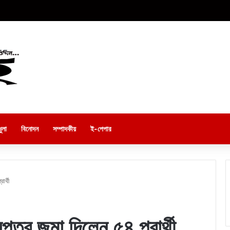
ুলা
বিনোদন
সম্পাদকীয়
ই-পেপার
র্থী
্র জমা দিলেন ৫৪ প্রার্থী