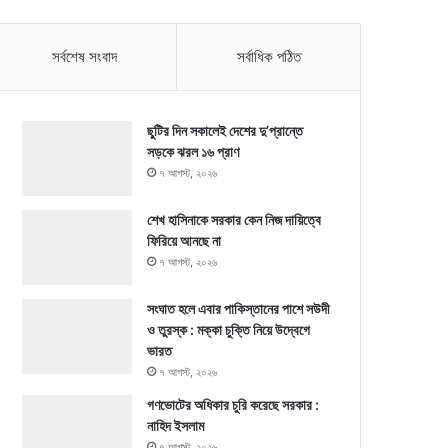
সর্বশেষ সংবাদ
সর্বাধিক পঠিত
ছুটির দিন সকালেই দেশের দু’প্রান্তে
সড়কে ঝরল ১৬ প্রাণ
৭ আগস্ট, ২০২৬
শেখ হাসিনাকে সরকার কেন নিজ দায়িত্বে
ফিরিয়ে আনছে না
৭ আগস্ট, ২০২৬
সংঘাত হলে এবার পাকিস্তানের পাশে সউদী
ও তুরস্ক : মক্কা চুক্তি নিয়ে উদ্বেগে
ভারত
৭ আগস্ট, ২০২৬
গণভোটের অধিকার চুরি করেছে সরকার :
নাহিদ ইসলাম
৭ আগস্ট, ২০২৬