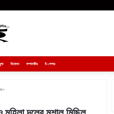
ুলা
বিনোদন
সম্পাদকীয়
ই-পেপার
িছিল
 ও মহিলা দলের মশাল মিছিল