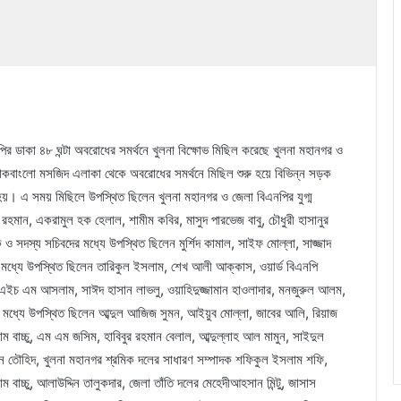
নপির ডাকা ৪৮ ঘন্টা অবরোধের সমর্থনে খুলনা বিক্ষোভ মিছিল করেছে খুলনা মহানগর ও
ডাকবাংলো মসজিদ এলাকা থেকে অবরোধের সমর্থনে মিছিল শুরু হয়ে বিভিন্ন সড়ক
হয়। এ সময় মিছিলে উপস্থিত ছিলেন খুলনা মহানগর ও জেলা বিএনপির যুগ্ম
হমান, একরামুল হক হেলাল, শামীম কবির, মাসুদ পারভেজ বাবু, চৌধুরী হাসানুর
 সদস্য সচিবদের মধ্যে উপস্থিত ছিলেন মুর্শিদ কামাল, সাইফ মোল্লা, সাজ্জাদ
মধ্যে উপস্থিত ছিলেন তারিকুল ইসলাম, শেখ আলী আক্কাস, ওয়ার্ড বিএনপি
লা, এইচ এম আসলাম, সাঈদ হাসান লাভলু, ওয়াহিদুজ্জামান হাওলাদার, মনজুরুল আলম,
র মধ্যে উপস্থিত ছিলেন আব্দুল আজিজ সুমন, আইয়ুব মোল্লা, জাবের আলি, রিয়াজ
ম বাচ্চু, এম এম জসিম, হাবিবুর রহমান বেলাল, আব্দুল্লাহ আল মামুন, সাইদুল
ন তৌহিদ, খুলনা মহানগর শ্রমিক দলের সাধারণ সম্পাদক শফিকুল ইসলাম শফি,
ম বাচ্চু, আলাউদ্দিন তালুকদার, জেলা তাঁতি দলের মেহেদীআহসান মিন্টু, জাসাস