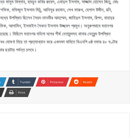
 মধ্যে মাসুম বিল্লাহ, হুময়ুন কবির রুবেল, এবাদুল ইসলাম, সাজ্জাদ হোসেন জিতু, মোঃ
শফিক, মফিজুল ইসলাম মিঠু, আনিসুর রহমান, সেখ ফারুখ, হেলাল উদ্দীন, রনি,
 মধ্যে উপস্থিত ছিলেন সৈয়দ তানভীর আহম্মেদ, জাহিদুল ইসলাম, রিপন, বাহাদুর
াগ শফিক, আলামিন, ইসমাইল সৈকত ইসলাম উজ্জ্বল প্রমুখ। অনুরুপভাবে মহানগর
েছে। মিছিলে মহানগর মহিলা দলের শীর্ষ নেতাবৃন্দসহ থানার নেতৃবৃন্দ উপস্থিত
 ঘোষণা দিয়ে তা প্রত্যাখ্যান করে একদফা দাবিতে বিএনপি ৬ষ্ঠ দফার ৪৮ ঘণ্টার
োর ছয়টায় পর্যন্ত চলবে।
n
Tumblr
Pinterest
Reddit
Print