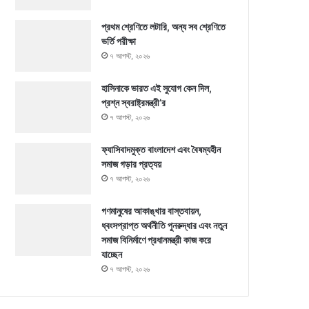
প্রথম শ্রেণিতে লটারি, অন্য সব শ্রেণিতে
ভর্তি পরীক্ষা
৭ আগস্ট, ২০২৬
হাসিনাকে ভারত এই সুযোগ কেন দিল,
প্রশ্ন স্বরাষ্ট্রমন্ত্রী’র
৭ আগস্ট, ২০২৬
ফ্যাসিবাদমুক্ত বাংলাদেশ এবং বৈষম্যহীন
সমাজ গড়ার প্রত্যয়
৭ আগস্ট, ২০২৬
গণমানুষের আকাঙ্খার বাস্তবায়ন,
ধ্বংসপ্রাপ্ত অর্থনীতি পুনরুদ্ধার এবং নতুন
সমাজ বিনির্মাণে প্রধানমন্ত্রী কাজ করে
যাচ্ছেন
৭ আগস্ট, ২০২৬