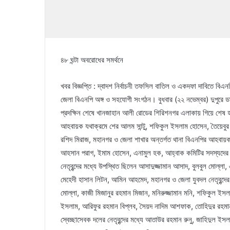
৪৮ ঘন্টা অবরোধের সমর্থনে
খবর বিজ্ঞপ্তি : দ্বাদশ নির্বাচনী তফসিল বাতিল ও একদফা দাবিতে বিএ
জেলা বিএনপি অঙ্গ ও সহযোগী সংগঠন। বুধবার (২২ নভেম্বর) দুপুরে 
প্রদক্ষিন শেষে খানজাহান আলী রোডের শিরিশনগর এলাকায় গিয়ে শেষ 
আহবায়ক যথাক্রমে শের আলম সান্টু, শফিকুল ইসলাম হোসেন, তৈয়েবুর র
রশিদ মিরাজ, মহানগর ও জেলা শাখার অন্তর্গত থানা বিএনপির আহবায়ক ও
আহসান পরাগ, ইমাম হোসেন, এনামুল হক, আহ্বাক কমিটির সদস্যদের 
নেতৃবৃন্দের মধ্যে উপস্থিত ছিলেন আসাদুজ্জামান আসাদ, বুলবুল মোল্
মেহেদী হাসান লিটন, আমিন আহমেদ, মহানগর ও জেলা যুবদল নেতৃবৃন্দে
মোল্লা, কাজী মিজানুর রহমান মিজান, মনিরুজ্জামান মনি, শফিকুল ইসলা
ইসলাম, আরিফুর রহমান বিপ্লব, সৈয়দ নাদিম আশফাক, তোহিদুর রহমা
স্বেচ্ছাসেবক দলের নেতৃবৃন্দের মধ্যে আতাউর রহমান রুনু, জাহিদুল ইসলা