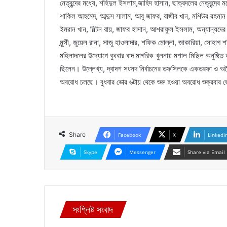
নেতৃবৃন্দের মধ্যে, শহিদুল ইসলাম,জাহিদ হাসান, ছাত্রদলের নেতৃবৃন্দের
শাকিল আহমেদ, আব্দুস সালাম, আবু জাফর, রাজীব খান, মশিউর রহমান 
ইমরান খান, মিল্টন রায়, জাফর হাসান, আশরাফুল ইসলাম, অন্যান্যদের
মুন্সী, জুয়েল রানা, সাজু হাওলাদার, শফিক মোল্লা, জাকারিয়া, সোহ
মহিলাদলের উদ্যোগে বুধবার বাদ মাগরিক খুলনায় মশাল মিছিল অনুষ্ঠিত হয়
ছিলেন। উল্লেখ্য, দ্বাদশ সংসদ নির্বাচনের তফসিলকে একতরফা ও অবৈধ
অবরোধ চলছে। বুধবার ভোর ৬টায় থেকে শুরু হওয়া অবরোধ শুক্রবার ভ
Share
Facebook
X
LinkedI
Skype
Messenger
Share via Email
সংশ্লিষ্ট সংবাদ