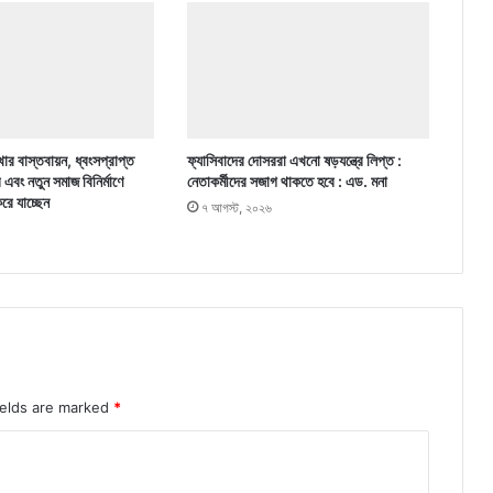
ার বাস্তবায়ন, ধ্বংসপ্রাপ্ত
ফ্যাসিবাদের দোসররা এখনো ষড়যন্ত্রে লিপ্ত :
র এবং নতুন সমাজ বিনির্মাণে
নেতাকর্মীদের সজাগ থাকতে হবে : এড. মনা
করে যাচ্ছেন
৭ আগস্ট, ২০২৬
ields are marked
*