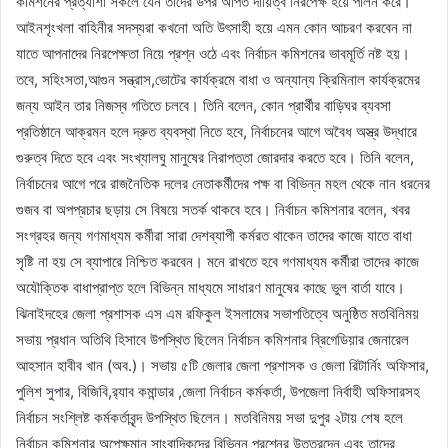
কমিশনের প্রত্যাশা সকলে যেন তাদের উপর অর্পিত দায়িত্ব নিরপেক্ষ হয়ে পালন করে।
আইনশৃংখলা বাহিনীর সদস্যরা কখনো অতি উৎসাহী হয়ে এমন কোন আচরণ করবেন না
যাতে আপনাদের নিরপেক্ষতা নিয়ে প্রশ্ন ওঠে এবং নির্বাচন কমিশনের ভাবমূর্তি নষ্ট হয়।
তবে, সহিংসতা,আগুন সন্ত্রাস,ভোটের কার্যক্রমে বাধা ও অন্যান্য ক্রিমিনাল কার্যক্রমের
জন্য আইন তার নিজস্ব গতিতে চলবে। তিনি বলেন, কোন প্রার্থীর বাড়িঘর ব্যবসা
প্রতিষ্ঠানে আক্রমন হলে দ্রুত ব্যবস্থা নিতে হবে, নির্বাচনের আগে অবৈধ অস্ত্র উদ্ধারে
গুরুত্ব দিতে হবে এবং সংখ্যালঘু মানুষের নিরাপত্তা জোরদার করতে হবে। তিনি বলেন,
নির্বাচনের আগে পরে রাজনৈতিক দলের নেতাকর্মীদের পক্ষ বা বিভিন্ন মহল থেকে নান ধরনের
গুজব বা অপপ্রচার ছড়ায় সে বিষয়ে সতর্ক থাকবে হবে। নির্বাচন কমিশনার বলেন, খবর
সংগ্রহর জন্য গণমাধ্যম কর্মীরা সারা দেশব্যাপী কর্মরত থাকেন তাদের কাজে যাতে বাধা
সৃষ্টি না হয় সে ব্যাপারে নিশ্চিত করবেন। মনে রাখতে হবে গণমাধ্যম কর্মীরা তাদের কাজে
অযৌক্তিক বাধাপ্রাপ্ত হলে বিভিন্ন মাধ্যমে সাধারণ মানুষের কাছে ভুল বার্তা যাবে।
ঝিনাইদহের জেলা প্রশাসক এস এম রফিকুল ইসলামের সভাপতিত্বে অনুষ্ঠিত মতবিনিময়
সভায় প্রধান অতিথি হিসাবে উপস্থিত ছিলেন নির্বাচন কমিশনার ব্রিগেডিয়ার জেনারেল
আহসান হাবীব খান (অব.)। সভায় ৫টি জেলার জেলা প্রশাসক ও জেলা রিটার্নিং অফিসার,
পুলিশ সুপার, বিজিবি,র‌্যাব কমান্ডার ,জেলা নির্বাচন কর্মকর্তা, উপজেলা নির্বাহী অফিসারসহ
নির্বাচন সংশ্লিষ্ট কর্মকর্তাবৃন্দ উপস্থিত ছিলেন। মতবিনিময় সভা দুপুর ২টায় শেষ হলে
নির্বাচন কমিশনার অপেক্ষমান সাংবাদিকদের বিভিন্ন প্রশ্নের উত্তরদেন এবং তাদের