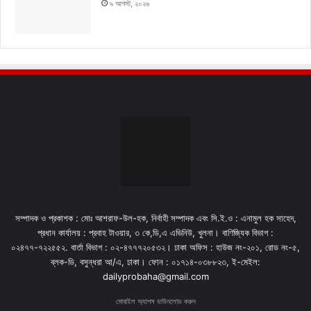
৯ আগস্ট, ২০২৬
সম্পাদক ও প্রকাশক : মোঃ আশরাফ-উল-হক, নির্বাহী সম্পাদক এবং সি.ই.ও : এনামুল হক সাহেদ,
প্রধান কার্যালয় : প্রবাহ টাওয়ার, ৩ কে,ডি,এ এভিনিউ, খুলনা। বাণিজ্যিক বিভাগ :
০২৪৭৭-৭২২৫৫২. বার্তা বিভাগ : ০২-৪৭৭৭২০৫৩২। ঢাকা অফিস : হাউজ নং-২০১, রোড নং-৫,
ব্লক-ডি, বসুন্ধরা আ/এ, ঢাকা। ফোন : ০১৭১৪-০৩৮৮২৩, ই-মেইল:
dailyprobaha@gmail.com
মোবাইল অ্যাপস ডাউনলোড করুন