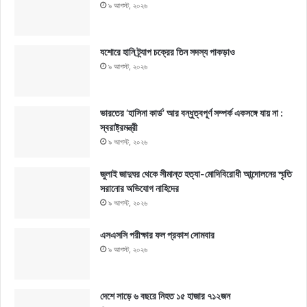
৯ আগস্ট, ২০২৬
যশোরে হানি ট্র্যাপ চক্রের তিন সদস্য পাকড়াও
৯ আগস্ট, ২০২৬
ভারতের ‘হাসিনা কার্ড’ আর বন্ধুত্বপূর্ণ সম্পর্ক একসঙ্গে যায় না :
স্বরাষ্ট্রমন্ত্রী
৯ আগস্ট, ২০২৬
জুলাই জাদুঘর থেকে সীমান্ত হত্যা-মোদিবিরোধী আন্দোলনের স্মৃতি
সরানোর অভিযোগ নাহিদের
৯ আগস্ট, ২০২৬
এসএসসি পরীক্ষার ফল প্রকাশ সোমবার
৯ আগস্ট, ২০২৬
দেশে সাড়ে ৬ বছরে নিহত ১৫ হাজার ৭১২জন