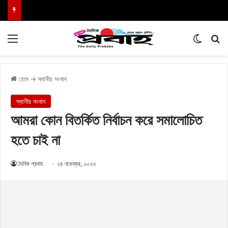
Menu
Switch
এখা
হোম
→
স্থানীয় সংবাদ
স্থানীয় সংবাদ
আমরা কোন বিতর্কিত নির্বাচন করে সমালোচিত
হতে চাই না
দৈনিক প্রবাহ
২৪ নভেম্বর, ২০২৩