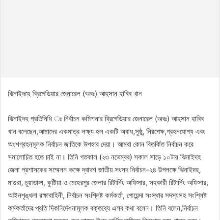
ঝিনাইদহে ব্রিগেডিয়ার জেনারেল (অবঃ) আহসান হাবিব খান
ঝিনাইদহ প্রতিনিধি ঃ নির্বাচন কমিশনার ব্রিগেডিয়ার জেনারেল (অবঃ) আহসান হাবিব
খান বলেছেন,আমাদের একমাত্র লক্ষ্য হল একটি অবাধ,সুষ্ঠু, নিরপেক্ষ,গ্রহনযোগ্য এবং
অংশগ্রহনমূলক নির্বাচন জাতিকে উপহার দেয়া। আমরা কোন বিতর্কিত নির্বাচন করে
সমালোচিত হতে চাই না। তিনি গতকাল (২৩ নভেম্বর) সকাল সাড়ে ১০টায় ঝিনাইদহ
জেলা প্রশাসকের সম্মেলন কক্ষে দ্বাদশ জাতীয় সংসদ নির্বাচন-২৪ উপলক্ষে ঝিনাইদহ,
মাগুরা, চুয়াডাঙ্গা, কুষ্টিয়া ও মেহেরপুর জেলার রিটার্নিং অফিসার, সহকারী রিটার্নিং অফিসার,
আইনশৃঙ্খলা রক্ষাবাহিনী, নির্বাচন সংশ্লিষ্ট কর্মকর্তা, গোয়েন্দা সংস্থার সদস্যসহ সংশ্লিষ্ট
কর্মকর্তাদের প্রতি দিকনির্দেশনামূলক বক্তব্যে এসব কথা বলেন। তিনি বলেন,নির্বাচন