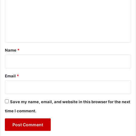
m
m
e
n
t
*
Name
*
Email
*
Save my name, email, and website in this browser for the next
time I comment.