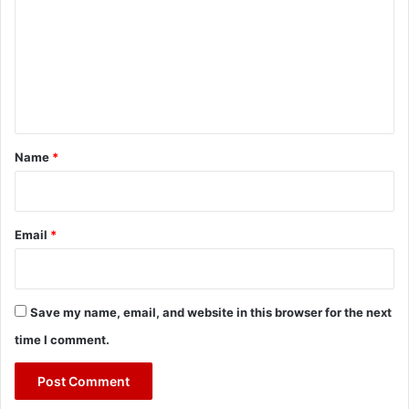
m
m
e
n
t
*
Name
*
Email
*
Save my name, email, and website in this browser for the next
time I comment.