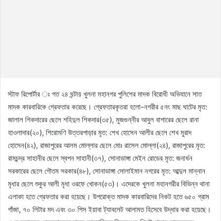
স্টাফ রিপোর্টার ঃ গত ২৪ ঘন্টায় খুলনা মহানগর পুলিশের মাদক বিরোধী অভিযানে সাত
মাদক কারবারিকে গ্রেফতার করেছে। গ্রেফতারকৃতরা হলো-নগরীর ৫নং মাছ ঘাটের মৃত:
জালাল শিকদারের ছেলে শহিদুল শিকদার(৩৫), মুজগুন্নীর আবুল বাশারের ছেলে রানা
হাওলাদার(২০), শিরোমণি উত্তরপাড়ার মৃত: শেখ হোসেন আলীর ছেলে শেখ মুরাদ
হোসেন(৪২), রাজাপুরের আলম মোল্লার ছেলে মোঃ রাসেল মোল্লা(২৪), রাজাপুরের মৃত:
রামচন্দ্র সাহানীর ছেলে স্বপন সাহানী(৩৭), সোনাডাঙ্গা মেইন রোডের মৃত: জনার্ধন
সরকারের ছেলে গৌতম সরকার(৪৮), সোনাডাঙ্গা সোলাইমান নগরের মৃত: আব্দুল মান্নান
মৃধার ছেলে শুকুর আলী মৃধা ওরফে খোকন(৫৩)। এদেরকে খুলনা মহানগরীর বিভিন্ন থানা
এলাকা হতে গ্রেফতার করা হয়েছে। উপরোক্ত মাদক কারবারিদের নিকট হতে ৬৫০ গ্রাম
গাঁজা, ৭০ লিটার মদ এবং ৩০ পিস ইয়াবা ট্যাবলেট আলামত হিসেবে উদ্ধার করা হয়েছে।