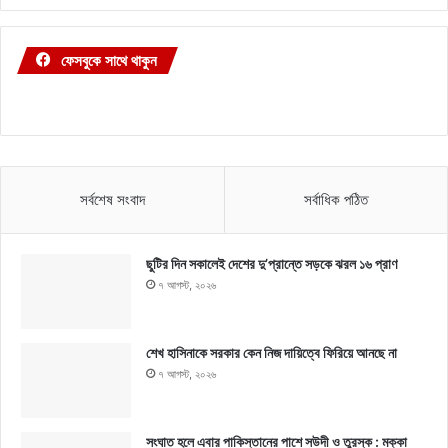
ফেসবুকে সাথে থাকুন
সর্বশেষ সংবাদ
সর্বাধিক পঠিত
ছুটির দিন সকালেই দেশের দু’প্রান্তে সড়কে ঝরল ১৬ প্রাণ
৭ আগস্ট, ২০২৬
শেখ হাসিনাকে সরকার কেন নিজ দায়িত্বে ফিরিয়ে আনছে না
৭ আগস্ট, ২০২৬
সংঘাত হলে এবার পাকিস্তানের পাশে সউদী ও তুরস্ক : মক্কা