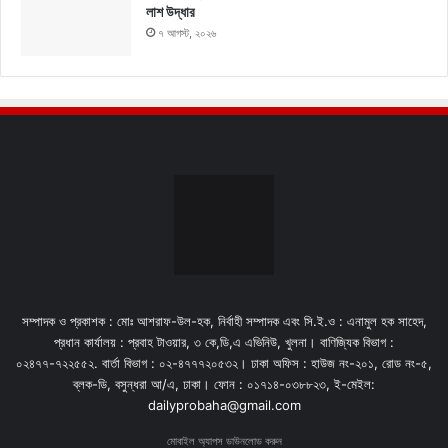
লাশ উদ্ধার
৭ আগস্ট, ২০২৬
সম্পাদক ও প্রকাশক : মোঃ আশরাফ-উল-হক, নির্বাহী সম্পাদক এবং সি.ই.ও : এনামুল হক সাহেদ,
প্রধান কার্যালয় : প্রবাহ টাওয়ার, ৩ কে,ডি,এ এভিনিউ, খুলনা। বাণিজ্যিক বিভাগ :
০২৪৭৭-৭২২৫৫২. বার্তা বিভাগ : ০২-৪৭৭৭২০৫৩২। ঢাকা অফিস : হাউজ নং-২০১, রোড নং-৫,
ব্লক-ডি, বসুন্ধরা আ/এ, ঢাকা। ফোন : ০১৭১৪-০৩৮৮২৩, ই-মেইল:
dailyprobaha@gmail.com
মোবাইল অ্যাপস ডাউনলোড করুন