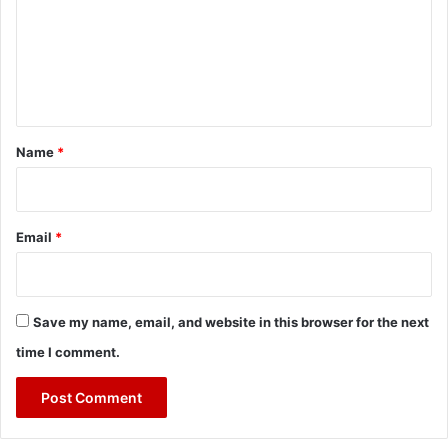
m
e
n
t
*
Name
*
Email
*
Save my name, email, and website in this browser for the next
time I comment.