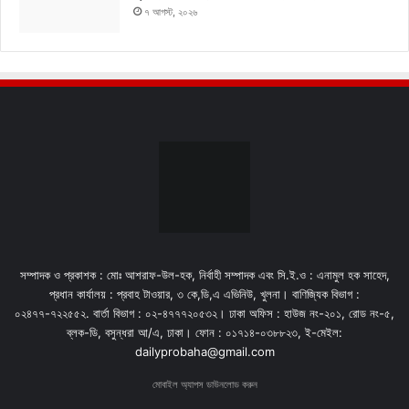
৭ আগস্ট, ২০২৬
সম্পাদক ও প্রকাশক : মোঃ আশরাফ-উল-হক, নির্বাহী সম্পাদক এবং সি.ই.ও : এনামুল হক সাহেদ,
প্রধান কার্যালয় : প্রবাহ টাওয়ার, ৩ কে,ডি,এ এভিনিউ, খুলনা। বাণিজ্যিক বিভাগ :
০২৪৭৭-৭২২৫৫২. বার্তা বিভাগ : ০২-৪৭৭৭২০৫৩২। ঢাকা অফিস : হাউজ নং-২০১, রোড নং-৫,
ব্লক-ডি, বসুন্ধরা আ/এ, ঢাকা। ফোন : ০১৭১৪-০৩৮৮২৩, ই-মেইল:
dailyprobaha@gmail.com
মোবাইল অ্যাপস ডাউনলোড করুন