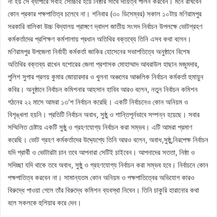
না হয় সে ব্যাপারে সবাই সোচ্চার হয়ে নিষ্ঠার সাথে দায়িত্ব পালন করবেন। মনে রাখবেন
কোন প্রকার পক্ষপাতিত্ব চলেবে না। শনিবার (৩০ ডিসেম্বর) সকাল ১০টায় মণিরামপুর
সরকারি বালিকা উচ্চ বিদ্যালয় প্রাঙ্গণে দ্বাদশ জাতীয় সংসদ নির্বাচন উপলক্ষে ভোটগ্রহণ
কর্মকর্তাদের প্রশিক্ষণ কর্মশালায় প্রধান অতিথির বক্তব্যে তিনি এসব কথা বলেন।
মণিরামপুর উপজেলা নির্বাহী কর্মকর্তা জাকির হোসেনের সভাপতিত্বে অনুষ্ঠানে বিশেষ
অতিথির বক্তব্য রাখেন যশোরের জেলা প্রশাসক মোহাম্মাদ আবরাউল হাছান মজুমদার,
পুলিশ সুপার প্রলয় কুমার জোয়ারদার ও খুলনা অঞ্চলের আঞ্চলিক নির্বাচন কর্মকর্তা হুমায়ুন
কবির। অনুষ্ঠানে নির্বাচন কমিশনার আহসান হাবিব আরও বলেন, নতুন নির্বাচন কমিশন
গঠনের ২২ মাসে আমরা ১৩’শ নির্বাচন করেছি। একটি নির্বাচনেও কোন অনিয়ম ও
বিশৃঙ্খলা হয়নি। প্রতিটি নির্বাচন অবাধ, সুষ্ঠু ও শান্তিপূর্নভাবে সম্পন্ন হয়েছে। সবার
সম্মিলিত চেষ্টায় একটি সুষ্ঠু ও গ্রহণযোগ্য নির্বাচন করা সম্ভব। এটি আমরা প্রমাণ
করেছি। ভোট গ্রহণ কর্মকর্তাদের উদ্দ্যেশ্যে তিনি আরও বলেন, অবাধ,সুষ্ঠু,নিরপেক্ষ নির্বাচন
যদি প্রার্থী ও ভোটারটা চান তবে আপনারা সেটিই চাইবেন। আপনাদের সততা, নিষ্ঠা ও
সদিচ্ছা যদি থাকে তবে অবাধ, সুষ্ঠু ও গ্রহণযোগ্য নির্বাচন করা সম্ভব হবে। নির্বাচনে কোন
পক্ষপাতিত্ব করবেন না। সামান্যতম কোন অনিয়ম ও পক্ষপাতিত্বের অভিযোগ কারও
বিরুদ্ধে পাওয়া গেলে তাঁর বিরুদ্ধে কমিশন ব্যবস্থা নিবেন। তিনি চাকুরি হারানোর কথা
বলে সকলকে হুশিয়ার করে দেন।