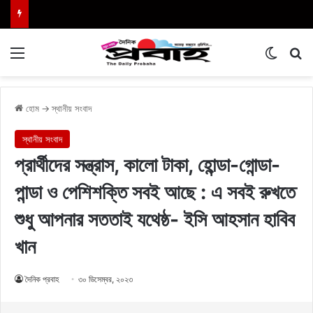
Menu
Switch
এখা
হোম
→
স্থানীয় সংবাদ
স্থানীয় সংবাদ
প্রার্থীদের সন্ত্রাস, কালো টাকা, হোন্ডা-গোন্ডা-
পান্ডা ও পেশিশক্তি সবই আছে : এ সবই রুখতে
শুধু আপনার সততাই যথেষ্ঠ- ইসি আহসান হাবিব
খান
দৈনিক প্রবাহ
৩০ ডিসেম্বর, ২০২৩