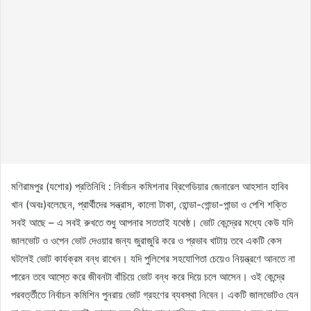
মণিরামপুর (যশোর) প্রতিনিধি : নির্বাচন কমিশনার ব্রিগেডিয়ার জেনারেল আহসান হাবিব
খান (অবঃ)বলেছেন, প্রার্থীদের সন্ত্রাস, কালো টাকা, হোন্ডা-গোন্ডা-পান্ডা ও পেশি শক্তি
সবই আছে – এ সবই রুখতে শুধু আপনার সততাই যথেষ্ঠ। ভোট কেন্দ্রের মধ্যে কেউ যদি
জালভোট ও ওপেন ভোট দেওয়ার জন্য জুরাজুরি করে ও প্রভাব খাটায় তবে একটি কেস
ঘটলেই ভোট কার্যক্রম বন্ধ রাখেন। যদি পুলিশের সহযোগিতা চেয়েও নিয়ন্ত্রণে আনতে না
পারেন তবে আস্তে করে জীবনটা বাঁচিয়ে ভোট বন্ধ করে দিয়ে চলে আসেন। ওই কেন্দ্রে
পরবর্ত্তীতে নির্বাচন কমিশিন পুনরায় ভোট গ্রহণের ব্যবস্থা নিবেন। একটি জালভোটও যেন