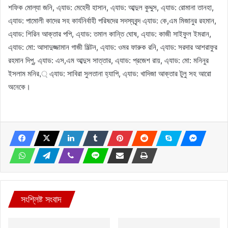
শফিক মোল্যা জনি, এ্যাড: মেহেদী হাসান, এ্যাড: আব্দুল কুদ্দুস, এ্যাড: রোমানা তানহা,
এ্যাড: পামোলী কাদের সহ কার্যনির্বাহী পরিষদের সদস্যবৃন্দ এ্যাড: কে,এম মিজানুর রহমান,
এ্যাড: শিরিন আক্তার পপি, এ্যাড: তমাল কান্তি ঘোষ, এ্যাড: কাজী সাইফুল ইমরান,
এ্যাড: মো: আসাদুজ্জামান গাজী মিল্টন, এ্যাড: ওমর ফারুক রনি, এ্যাড: সরদার আশরাফুর
রহমান দিপু, এ্যাড: এস,এম আব্দুস সাত্তার, এ্যাড: প্রজেশ রায়, এ্যাড: মো: মনিনুর
ইসলাম মনির,্ এ্যাড: সাবিরা সুলতানা হ্যাপি, এ্যাড: খাদিজা আক্তার টুলু সহ আরো
অনেকে।
সংশ্লিষ্ট সংবাদ