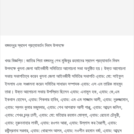
বঙ্গবন্ধুর স্বদেশ প্রত্যাবর্তন দিবস উপলক্ষে
খবর বিজ্ঞপ্তি : জাতির পিতা বঙ্গবন্ধু শেখ মুজিবুর রহমানের স্বদেশ প্রত্যাবর্তন দিবস
উপলক্ষে খুলনা জেলা আইনজীবী সমিতিতে আলোচনা সভা অনুষ্ঠিত হয়। উক্ত আলোচনা
সভায় সভাপতিত্ব করেন খুলনা জেলা আইনজীবী সমিতির সভাপতি এ্যাড: মো: সাইফুল
ইসলাম এবং সঞ্চালনা করেন সমিতির সাধারন সম্পাদক এ্যাড: এস এম তারিক মাহমুদ
তারা। উক্ত আলোচনা সভায় উপস্থিত ছিলেন এ্যাড: এনামুল হক, এ্যাড: কে,এম
ইকবাল হোসেন, এ্যাড: শিকদার হাবিব, এ্যাড: এম এম সাজ্জাদ আলী, এ্যাড: নুরুজ্জামান,
এ্যাড: স্বপন কুমার মজুমদার, এ্যাড: শেখ আশরাফ আলী পাপ্পু, এ্যাড: আব্দুল জলিল,
এ্যাড: শেখর চন্দ্র ঢালী, এ্যাড: মো: মতিয়ার রহমান মোল্লা, এ্যাড: রেহেনা চৌধুরী,
এ্যাড: নুরুননাহার লাকী, এ্যাড: রওগন আরা, এ্যাড: উল্লাস কর বৈরাগী, এ্যাড:
রথীন্দ্রনাথ সরদার, এ্যাড: খোরশেদ আলম, এ্যাড: নওশীন রহমান বর্ষা, এ্যাড: আব্দুস