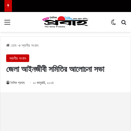
Menu
Switch
এখা
হোম
→
স্থানীয় সংবাদ
স্থানীয় সংবাদ
জেলা আইনজীবী সমিতির আলোচনা সভা
দৈনিক প্রবাহ
১০ জানুয়ারি, ২০২৪