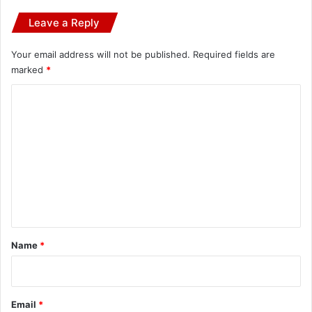
Leave a Reply
Your email address will not be published.
Required fields are
marked
*
C
o
m
m
e
n
t
*
Name
*
Email
*