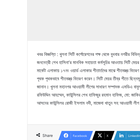
খবর বিজ্ঞপ্তি : খুলনা সিটি কর্পোরেশনের পক্ষ থেকে বুধবার নগরীর বিভিন্ন
জননেত্রী শেখ হাসিনা’র মানবিক সহায়তা কর্মসূচির আওতায় সিটি মেয়র
মার্কেট এলাকায় ১৭নং ওয়ার্ড এলাকার শীতার্তদের মাঝে শীতবস্ত্র বিত
পৃথক পৃথকভাবে শীতবস্ত্র বিতরণ করেন। সিটি মেয়র তীব্র শীতে ছিন্ন
জানান। খুলনা মহানগর আওয়ামী লীগের সাধারণ সম্পাদক এমডিএ বাবুল 
রফিউদ্দিন আহম্মেদ, কাউন্সিলর শেখ হাফিজুর রহমান হাফিজ, মো: জাকির 
আসনের কাউন্সিলর রোজী ইসলাম নদী, মাজেদা খাতুন সহ আওয়ামী লীগ ও
Share
Facebook
X
LinkedI