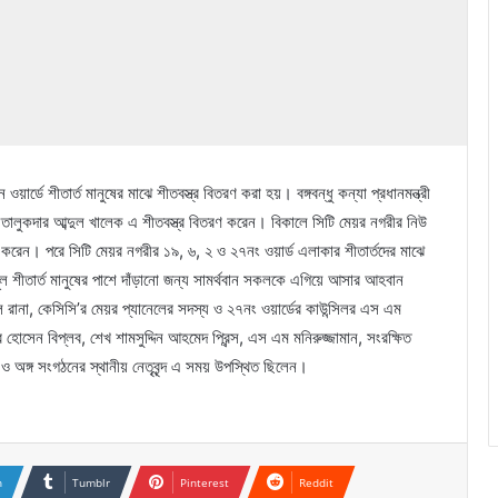
 ওয়ার্ডে শীতার্ত মানুষের মাঝে শীতবস্ত্র বিতরণ করা হয়। বঙ্গবন্ধু কন্যা প্রধানমন্ত্রী
 তালুকদার আব্দুল খালেক এ শীতবস্ত্র বিতরণ করেন। বিকালে সিটি মেয়র নগরীর নিউ
রণ করেন। পরে সিটি মেয়র নগরীর ১৯, ৬, ২ ও ২৭নং ওয়ার্ড এলাকার শীতার্তদের মাঝে
মূল শীতার্ত মানুষের পাশে দাঁড়ানো জন্য সামর্থবান সকলকে এগিয়ে আসার আহবান
রানা, কেসিসি’র মেয়র প্যানেলের সদস্য ও ২৭নং ওয়ার্ডের কাউন্সিলর এস এম
হোসেন বিপ্লব, শেখ শামসুদ্দিন আহমেদ প্রিন্স, এস এম মনিরুজ্জামান, সংরক্ষিত
 অঙ্গ সংগঠনের স্থানীয় নেতৃবৃন্দ এ সময় উপস্থিত ছিলেন।
n
Tumblr
Pinterest
Reddit