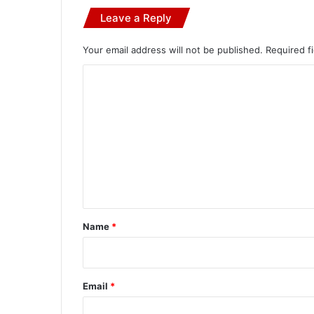
Leave a Reply
Your email address will not be published.
Required f
C
o
m
m
e
n
t
*
Name
*
Email
*