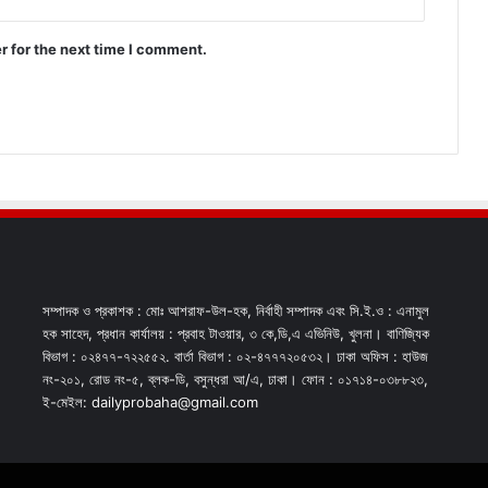
r for the next time I comment.
সম্পাদক ও প্রকাশক : মোঃ আশরাফ-উল-হক, নির্বাহী সম্পাদক এবং সি.ই.ও : এনামুল
হক সাহেদ, প্রধান কার্যালয় : প্রবাহ টাওয়ার, ৩ কে,ডি,এ এভিনিউ, খুলনা। বাণিজ্যিক
বিভাগ : ০২৪৭৭-৭২২৫৫২. বার্তা বিভাগ : ০২-৪৭৭৭২০৫৩২। ঢাকা অফিস : হাউজ
নং-২০১, রোড নং-৫, ব্লক-ডি, বসুন্ধরা আ/এ, ঢাকা। ফোন : ০১৭১৪-০৩৮৮২৩,
ই-মেইল: dailyprobaha@gmail.com