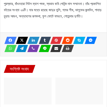
পুরস্কার, বাঁধনহারা লিটল ম্যাগ পদক, স্বভাব কবি গোবিন্দ দাস সম্মাননা। তাঁর প্রকাশিত
বইয়ের সংখ্যা ২৬টি। যার মধ্যে রয়েছে জাদুর তুলি, গমের শীষ, ভালুকের জন্মদিন, পাহাড়
চুড়ায় আগুন, অন্যদেশের রূপকথা, ফুল ফোটে ফাগুনে, গোয়েন্দার দুর্গতি।
সংশ্লিষ্ট সংবাদ