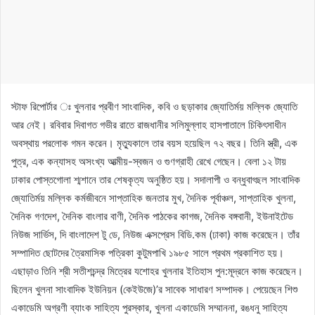
স্টাফ রিপোর্টার ঃ খুলনার প্রবীণ সাংবাদিক, কবি ও ছড়াকার জ্যোতির্ময় মল্লিক জ্যোতি
আর নেই। রবিবার দিবাগত গভীর রাতে রাজধানীর সলিমুল্লাহ হাসপাতালে চিকিৎসাধীন
অবস্থায় পরলোক গমন করেন। মৃত্যুকালে তার বয়স হয়েছিল ৭২ বছর। তিনি স্ত্রী, এক
পুত্র, এক কন্যাসহ অসংখ্য আত্মীয়-স্বজন ও গুণগ্রাহী রেখে গেছেন। বেলা ১২ টায়
ঢাকার পোস্তগোলা শ্মশানে তার শেষকৃত্য অনুষ্ঠিত হয়। সদালাপী ও বন্ধুবাৎছল সাংবাদিক
জ্যোতির্ময় মল্লিক কর্মজীবনে সাপ্তাহিক জনতার মুখ, দৈনিক পূর্বাঞ্চল, সাপ্তাহিক খুলনা,
দৈনিক গণদেশ, দৈনিক বাংলার বাণী, দৈনিক পাঠকের কাগজ, দৈনিক বঙ্গবানী, ইউনাইটেড
নিউজ সার্ভিস, দি বাংলাদেশ টু ডে, নিউজ এক্সপ্রেস বিডি.কম (ঢাকা) কাজ করেছেন। তাঁর
সম্পাদিত ছোটদের ত্রৈমাসিক পত্রিকা কুটুমপাখি ১৯৮৫ সালে প্রথম প্রকাশিত হয়।
এছাড়াও তিনি শ্রী সতীশচন্দ্র মিত্রের যশোহর খুলনার ইতিহাস পুন:মূদ্রনে কাজ করেছেন।
ছিলেন খুলনা সাংবাদিক ইউনিয়ন (কেইউজে)’র সাবেক সাধারণ সম্পাদক। পেয়েছেন শিশু
একাডেমি অগ্রণী ব্যাংক সাহিত্য পুরস্কার, খুলনা একাডেমি সম্মাননা, রঙধনু সাহিত্য