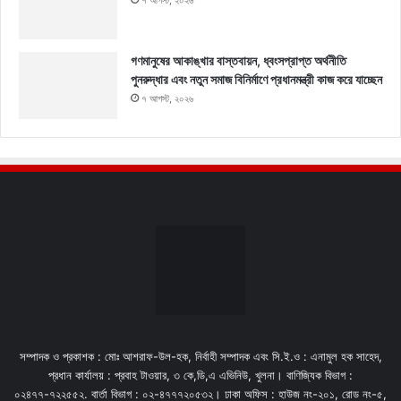
৭ আগস্ট, ২০২৬
গণমানুষের আকাঙ্খার বাস্তবায়ন, ধ্বংসপ্রাপ্ত অর্থনীতি
পুনরুদ্ধার এবং নতুন সমাজ বিনির্মাণে প্রধানমন্ত্রী কাজ করে যাচ্ছেন
৭ আগস্ট, ২০২৬
সম্পাদক ও প্রকাশক : মোঃ আশরাফ-উল-হক, নির্বাহী সম্পাদক এবং সি.ই.ও : এনামুল হক সাহেদ,
প্রধান কার্যালয় : প্রবাহ টাওয়ার, ৩ কে,ডি,এ এভিনিউ, খুলনা। বাণিজ্যিক বিভাগ :
০২৪৭৭-৭২২৫৫২. বার্তা বিভাগ : ০২-৪৭৭৭২০৫৩২। ঢাকা অফিস : হাউজ নং-২০১, রোড নং-৫,