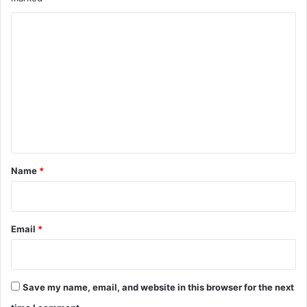
C
o
m
m
e
n
t
*
Name
*
Email
*
Save my name, email, and website in this browser for the next