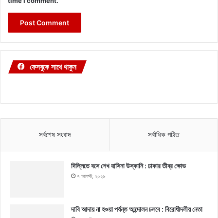
time I comment.
ফেসবুকে সাথে থাকুন
সর্বশেষ সংবাদ
সর্বাধিক পঠিত
দিল্লিতে বসে শেখ হাসিনা উস্কানি : ঢাকার তীব্র ক্ষোভ
৭ আগস্ট, ২০২৬
দাবি আদায় না হওয়া পর্যন্ত আন্দোলন চলবে : বিরোধীদলীয় নেতা