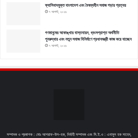
ফ্যাসিবাদমুক্ত বাংলাদেশ এবং বৈষম্যহীন সমাজ গড়ার প্রত্যয়
৭ আগস্ট, ২০২৬
গণমানুষের আকাঙ্খার বাস্তবায়ন, ধ্বংসপ্রাপ্ত অর্থনীতি
পুনরুদ্ধার এবং নতুন সমাজ বিনির্মাণে প্রধানমন্ত্রী কাজ করে যাচ্ছেন
৭ আগস্ট, ২০২৬
সম্পাদক ও প্রকাশক : মোঃ আশরাফ-উল-হক, নির্বাহী সম্পাদক এবং সি.ই.ও : এনামুল হক সাহেদ,