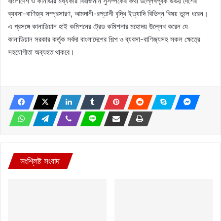
বাংলাদেশ ও কানাডার মধ্যকার বিরাজমান সুসম্পর্কের কথা উল্লেখপূর্বক উভয় দেশের
ব্যবসা-বাণিজ্য সম্প্রসারণ, আমদানী-রপ্তানী বৃদ্ধি ইত্যাদি বিভিন্ন বিষয় তুলে ধরেন।
এ প্রসঙ্গে কানাডিয়ান হাই কমিশনের ট্রেড কমিশনার মহোদয় উল্লেখ করেন যে
কানাডিয়ান সরকার কর্তৃক সর্বদা বাংলাদেশের শিল্প ও ব্যবসা-বাণিজ্যসহ সকল ক্ষেত্রে
সহযোগীতা অব্যহত থাকবে।
সংশ্লিষ্ট সংবাদ