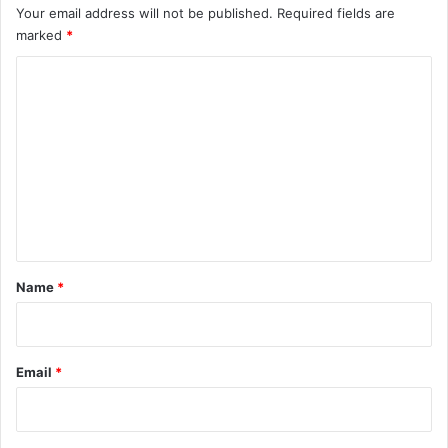
Your email address will not be published.
Required fields are
marked
*
C
o
m
m
e
n
t
*
Name
*
Email
*