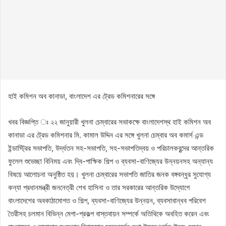
হাই কমিশন অব কানাডা, বাংলাদেশ এর ট্রেড কমিশনারের সঙ্গে
খবর বিজ্ঞপ্তি ঃ ২২ জানুয়ারী খুলনা চেম্বারের সভাকক্ষে বাংলাদেশস্থ হাই কমিশন অব
কানাডা এর ট্রেড কমিশনার মি. কামাল উদ্দিন এর সঙ্গে খুলনা চেম্বার অব কমার্স এন্ড
ইন্ডাস্ট্রির সভাপতি, উর্দ্ধতন সহ-সভাপতি, সহ-সভাপতিদ্বয় ও পরিচালকবৃন্দের আন্তরিক
ফুলেল শুভেচ্ছা বিনিময় এবং দ্বি-পাক্ষিক শিল্প ও ব্যবসা-বাণিজ্যের উন্নয়নসহ অন্যান্য
বিষয়ে আলোচনা অনুষ্ঠিত হয়। খুলনা চেম্বারের সভাপতি জাতির জনক বঙ্গবন্ধুর সুযোগ্য
কন্যা প্রধানমন্ত্রী জননেত্রী শেখ হাসিনা ও তার সরকারের আন্তরিক উদ্যোগে
বাংলাদেশের অবকাঠামোগত ও শিল্প, ব্যবসা-বাণিজ্যের উন্নয়ন, ব্যবসাবান্ধব পরিবেশ
তৈরীসহ চলমান বিভিন্ন মেগা-প্রকল্প বাস্তবায়ন সম্পর্কে অতিথিকে অবহিত করেন এবং