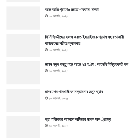
আজ আমি প্রাণেও মরতে পারতাম: মমতা
১০ আগস্ট, ২০২৬
ফিলিস্তিনীদের ধ্বংস করতে ইসরাইলকে প্রথম সহায়তাকারী
বাইডেনের শরীরে ক্যানসার
১০ আগস্ট, ২০২৬
মাইন সদৃশ বস্তু পড়ে আছে ২৪ ঘণ্টা : আসেনি নিষ্ক্রিয়কারী দল
১০ আগস্ট, ২০২৬
দাকোপের পানখালীতে সম্ভাবনার নতুন দুয়ার
১০ আগস্ট, ২০২৬
ভুয়া পরিচয়ের আড়ালে নাসিরের মাদক সা¤্রাজ্য
১০ আগস্ট, ২০২৬