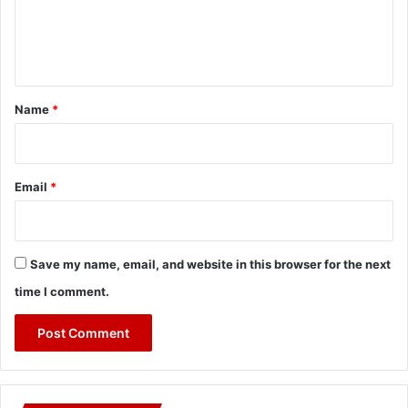
e
n
t
*
Name
*
Email
*
Save my name, email, and website in this browser for the next
time I comment.