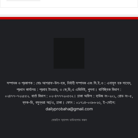
সম্পাদক ও প্রকাশক : মোঃ আশরাফ-উল-হক, নির্বাহী সম্পাদক এবং সি.ই.ও : এনামুল হক সাহেদ,
প্রধান কার্যালয় : প্রবাহ টাওয়ার, ৩ কে,ডি,এ এভিনিউ, খুলনা। বাণিজ্যিক বিভাগ :
০২৪৭৭-৭২২৫৫২. বার্তা বিভাগ : ০২-৪৭৭৭২০৫৩২। ঢাকা অফিস : হাউজ নং-২০১, রোড নং-৫,
ব্লক-ডি, বসুন্ধরা আ/এ, ঢাকা। ফোন : ০১৭১৪-০৩৮৮২৩, ই-মেইল:
dailyprobaha@gmail.com
মোবাইল অ্যাপস ডাউনলোড করুন