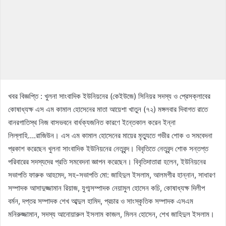
খবর বিজ্ঞপ্তি : খুলনা সাংবাদিক ইউনিয়নের (কেইউজে) সিনিয়র সদস্য ও প্রেসক্লাবের
কোষাধ্যক্ষ এস এম কামাল হোসেনের মাতা আয়েশা খাতুন (৭২) মঙ্গলবার দিবাগত রাতে
বানরগাতিস্থ নিজ বাসভবনে বার্ধক্যজনিত কারণে ইন্তেকাল করেন ইন্না
লিল্লাহি….রাজিউন। এস এম কামাল হোসেনের মায়ের মৃত্যুতে গভীর শোক ও সমবেদনা
প্রকাশ করেছেন খুলনা সাংবাদিক ইউনিয়নের নেতৃবৃন্দ। বিবৃতিতে নেতৃবৃন্দ শোক সন্তপ্ত
পরিবারের সদস্যদের প্রতি সমবেদনা জ্ঞাপন করেছেন। বিবৃতিদাতারা হলেন, ইউনিয়নের
সভাপতি ফারুক আহমেদ, সহ-সভাপতি মো: জাহিদুল ইসলাম, আলমগীর হান্নান, সাধারণ
সম্পাদক আসাদুজ্জামান রিয়াজ, যুগ্মসম্পাদক নেয়ামুল হোসেন কচি, কোষাধ্যক্ষ দিলীপ
বর্মন, দপ্তর সম্পাদক শেখ আব্দুল হামিদ, প্রচার ও সাংস্কৃতিক সম্পাদক এসএম
মনিরুজ্জামান, সদস্য আনোয়ারুল ইসলাম কাজল, মিলন হোসেন, শেখ জাহিদুল ইসলাম।