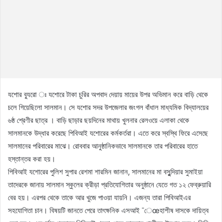
যশোর ব্যুরো ঃ যশোরে টাকা চুরির অপবাদ দেয়ায় মায়ের উপর অভিমান করে বাড়ি থেকে
চলে গিয়েছিলো সালমান। সে যশোর সদর উপজেলার জংগল বাঁধাল মাধ্যমিক বিদ্যালয়ের
৬ষ্ঠ শ্রেণীর ছাত্র । বাড়ি ছাড়ার ছয়দিনের মাথায় খুলনার রেলওয়ে এলাকা থেকে
সালমানকে উদ্ধার করেছে পিবিআই যশোরের কর্মকর্তরা। এতে করে স্বস্থি ফিরে এসেছে
সালমানের পরিবারের মাঝে। রোববার আনুষ্ঠানিকভাবে সালমানকে তার পরিবারের হাতে
হস্তান্তর করা হয়।
পিবিআই যশোরের পুলিশ সুপার রেশমা শারমিন জানান, সালমানের মা বসুন্দিয়ার সুমাইয়া
তাদেরকে জানায় সালমান স্কুলের ক্রীড়া প্রতিযোগিতার অনুষ্ঠানে যেতে গত ১২ ফেব্রুয়ারি
বের হয়। এরপর থেকে তাকে আর খুজে পাওয়া যায়নি। এজন্য তারা পিবিআইএর
সহযোগিতা চান। বিষয়টি জানতে পেরে তাৎক্ষনিক এসআই ¯েœহাশীষ দাসকে দায়িত্ব