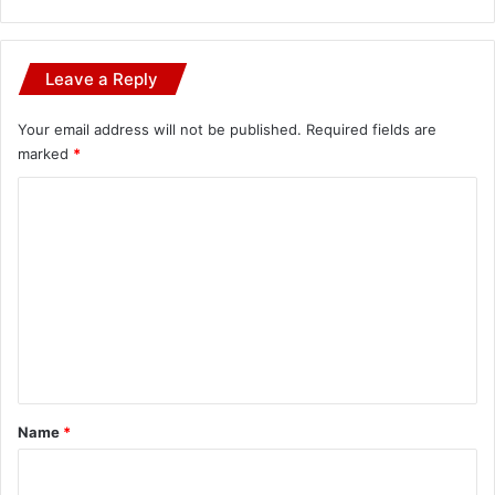
Leave a Reply
Your email address will not be published.
Required fields are
marked
*
C
o
m
m
e
n
t
*
Name
*