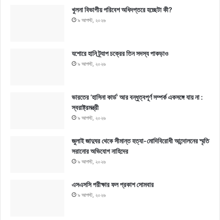
খুলনা বিভাগীয় পরিবেশ অধিদপ্তরে হচ্ছেটা কী?
৯ আগস্ট, ২০২৬
যশোরে হানি ট্র্যাপ চক্রের তিন সদস্য পাকড়াও
৯ আগস্ট, ২০২৬
ভারতের ‘হাসিনা কার্ড’ আর বন্ধুত্বপূর্ণ সম্পর্ক একসঙ্গে যায় না :
স্বরাষ্ট্রমন্ত্রী
৯ আগস্ট, ২০২৬
জুলাই জাদুঘর থেকে সীমান্ত হত্যা-মোদিবিরোধী আন্দোলনের স্মৃতি
সরানোর অভিযোগ নাহিদের
৯ আগস্ট, ২০২৬
এসএসসি পরীক্ষার ফল প্রকাশ সোমবার
৯ আগস্ট, ২০২৬