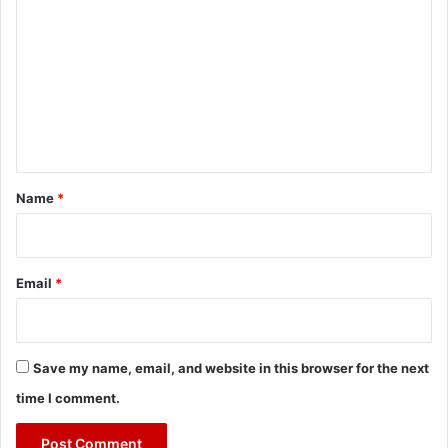
o
m
m
e
n
t
*
Name
*
Email
*
Save my name, email, and website in this browser for the next
time I comment.