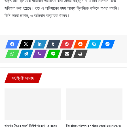
উক্ত ৩টি ক্লিনিকে অভিযান পরিচালনা করে তাদের লাইসেন্স না থাকায় সীলগালা এবং
জরিমানা করা হয়েছে। তবে এ অভিযানের সময় আস্থা ক্লিনিকে কাউকে পাওয়া যায়নি।
তিনি আরো জানান, এ অভিযান অব্যাহত থাকবে।
সংশ্লিষ্ট সংবাদ
খুলনার ‘ভৈরব সেতু’ নির্মাণ প্রকল্প : ৫ বছরে
ইয়াবাসহ গ্রেপ্তার : খুলনা জেলা যুবদল থেকে