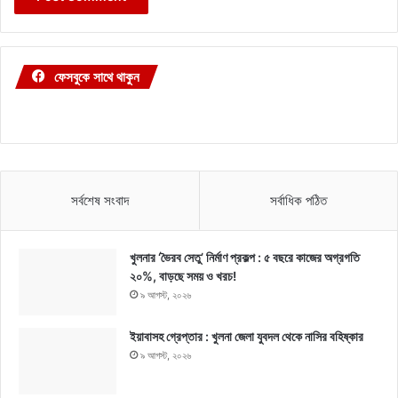
ফেসবুকে সাথে থাকুন
সর্বশেষ সংবাদ
সর্বাধিক পঠিত
খুলনার ‘ভৈরব সেতু’ নির্মাণ প্রকল্প : ৫ বছরে কাজের অগ্রগতি
২০%, বাড়ছে সময় ও খরচ!
৯ আগস্ট, ২০২৬
ইয়াবাসহ গ্রেপ্তার : খুলনা জেলা যুবদল থেকে নাসির বহিষ্কার
৯ আগস্ট, ২০২৬