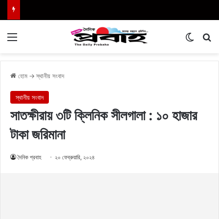
Menu
Switch
এখা
হোম
→
স্থানীয় সংবাদ
স্থানীয় সংবাদ
সাতক্ষীরায় ৩টি ক্লিনিক সীলগালা : ১০ হাজার
টাকা জরিমানা
দৈনিক প্রবাহ
২০ ফেব্রুয়ারি, ২০২৪