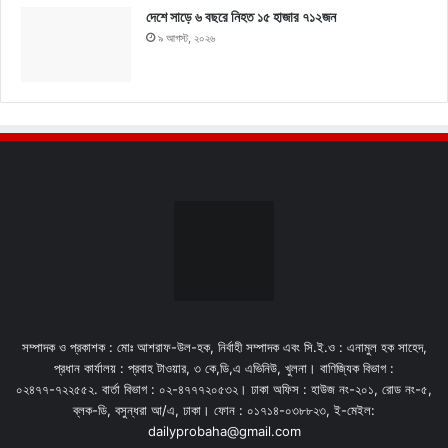
দেশে সাড়ে ৬ বছরে নিহত ১৫ হাজার ৭১২জন
৯ আগস্ট, ২০২৬
সম্পাদক ও প্রকাশক : মোঃ আশরাফ-উল-হক, নির্বাহী সম্পাদক এবং সি.ই.ও : এনামুল হক সাহেদ,
প্রধান কার্যালয় : প্রবাহ টাওয়ার, ৩ কে,ডি,এ এভিনিউ, খুলনা। বাণিজ্যিক বিভাগ :
০২৪৭৭-৭২২৫৫২. বার্তা বিভাগ : ০২-৪৭৭৭২০৫৩২। ঢাকা অফিস : হাউজ নং-২০১, রোড নং-৫,
ব্লক-ডি, বসুন্ধরা আ/এ, ঢাকা। ফোন : ০১৭১৪-০৩৮৮২৩, ই-মেইল:
dailyprobaha@gmail.com