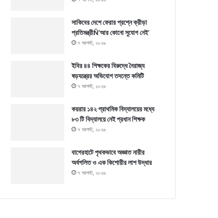
সাকিবের দেশে ফেরার প্রশ্নে ক্রীড়া
প্রতিমন্ত্রীÑ‘আর কোনো সুযোগ নেই’
৭ আগস্ট, ২০২৬
ইবির ৪৪ শিক্ষকের বিরুদ্ধে নৈরাজ্য
ষড়যন্ত্রের অভিযোগ তদন্তে কমিটি
৭ আগস্ট, ২০২৬
কয়রার ১৪২ প্রাথমিক বিদ্যালয়ের মধ্যে
৮৩ টি বিদ্যালয়ে নেই প্রধান শিক্ষক
৭ আগস্ট, ২০২৬
বাগেরহাটে পৃথকভাবে অজ্ঞাত নারীর
অর্ধগলিত ও এক কিশোরীর লাশ উদ্ধার
৭ আগস্ট, ২০২৬