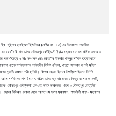
্সা থ্রি- হুইলার ড্রাইভার্স ইউনিয়ন (রেজিঃ নং- ৮৩) এর উদ্যোগে, মাহফিল
 ফের”য়ারী বাদ আসর দৌলতপুর বেবীট্যাক্সী ষ্ট্যান্ড চত্বরে ১৮ তম বার্ষিক ওয়াজ ও
 সভাপতিত্বে ও সাঃ সম্পাদক মোঃ জহির”ল ইসলাম পান্নুর সার্বিক তত্বাবধানে
্লামা খালেদ সাইফুল্লাহ আইয়ুবীর বিশিষ্ট খলিফা, খাতুনে জান্নাত কওমী মহিলা
মাওঃ মুফতি ওসমান গনী হাবিবী। বিশেষ বক্তা হিসেবে উপস্থিত ছিলেন বিশিষ্ট
রীয় জামে মসজিদের পেশ ইমাম ও খতিব আলহাজ্ব হাঃ মাওঃ হাফিজুর রহমান হাফেজী,
াফ, দৌলতপুর বেবীট্যাক্সী রেলওয়ে জামে মসজিদের খতিব ও দৌলতপুর মোর্ত্তজা
ছাড়া বিভিন্ন এলাকা থেকে আগত ধর্ম প্রাণ মুসলমান, পার্শ্ববর্তী পাড়া- মহল্লার