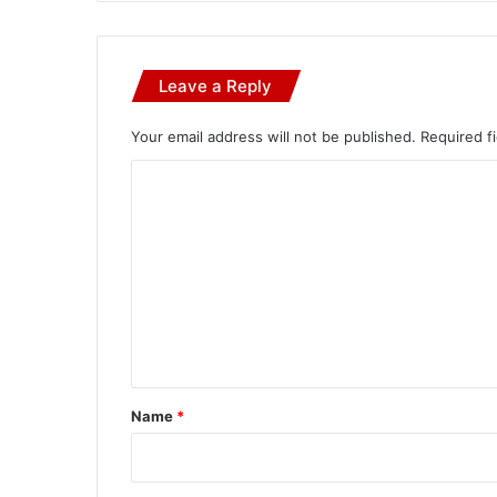
Leave a Reply
Your email address will not be published.
Required f
C
o
m
m
e
n
t
*
Name
*