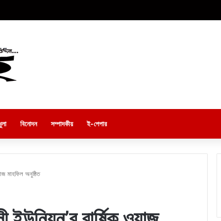
ুলা
বিনোদন
সম্পাদকীয়
ই-পেপার
য়াজ মাহফিল অনুষ্ঠিত
্সী ইউনিয়ন’র বার্ষিক ওয়াজ