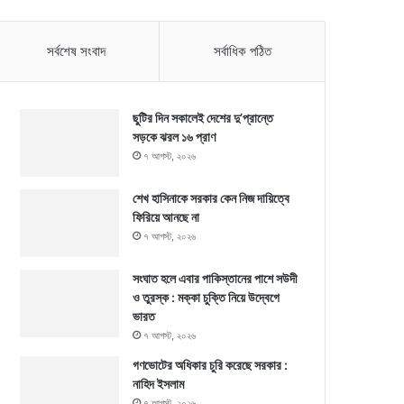
সর্বশেষ সংবাদ
সর্বাধিক পঠিত
ছুটির দিন সকালেই দেশের দু’প্রান্তে
সড়কে ঝরল ১৬ প্রাণ
৭ আগস্ট, ২০২৬
শেখ হাসিনাকে সরকার কেন নিজ দায়িত্বে
ফিরিয়ে আনছে না
৭ আগস্ট, ২০২৬
সংঘাত হলে এবার পাকিস্তানের পাশে সউদী
ও তুরস্ক : মক্কা চুক্তি নিয়ে উদ্বেগে
ভারত
৭ আগস্ট, ২০২৬
গণভোটের অধিকার চুরি করেছে সরকার :
নাহিদ ইসলাম
৭ আগস্ট, ২০২৬