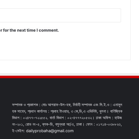
r for the next time I comment.
সম্পাদক ও প্রকাশক : মোঃ আশরাফ-উল-হক, নির্বাহী সম্পাদক এবং সি.ই.ও : এনামুল
হক সাহেদ, প্রধান কার্যালয় : প্রবাহ টাওয়ার, ৩ কে,ডি,এ এভিনিউ, খুলনা। বাণিজ্যিক
বিভাগ : ০২৪৭৭-৭২২৫৫২. বার্তা বিভাগ : ০২-৪৭৭৭২০৫৩২। ঢাকা অফিস : হাউজ
নং-২০১, রোড নং-৫, ব্লক-ডি, বসুন্ধরা আ/এ, ঢাকা। ফোন : ০১৭১৪-০৩৮৮২৩,
ই-মেইল: dailyprobaha@gmail.com