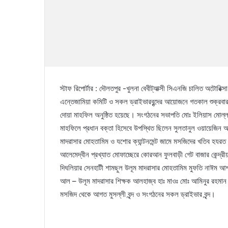
স্টাফ রিপোর্টার : দৌলতপুর -খুলনা বেবীট্যাক্সী সিএনজি চালিত অটোরিক
এন্তেজামিয়া কমিটি ও সকল ড্রাইভারবৃন্দের আয়োজনে গতকাল শুক্রবার ২৩
দোয়া মাহফিল অনুষ্ঠিত হয়েছে। সংগঠনের সভাপতি মোঃ ইলিয়াস মোল্লার
মাহফিলে প্রধান বক্তা হিসেবে উপস্থিত ছিলেন সুলতানুল ওয়ায়েজিন আল
মাদরাসার মোহতামিম ও যশোর ক্যান্টনমেন্ট জামে মসজিদের খতিব হযরত 
আলেমেদ্বীন প্রখ্যাত মোফাচ্ছেরে কোরআন ফুলবাড়ী গেট বাজার কেন্দ্
দিঘলিয়ার সেনহাটী শামছুল উলূম মাদরাসার মোহতামিম মুফতি নাঈম আশর
আল – উলূম মাদরাসার শিক্ষক আলহাজ্ব হাঃ মাওঃ মোঃ আমিনুর রহমান। এ
মসজিদ থেকে আগত মুসল্লী বৃন্দ ও সংগঠনের সকল ড্রাইভার বৃন্দ।