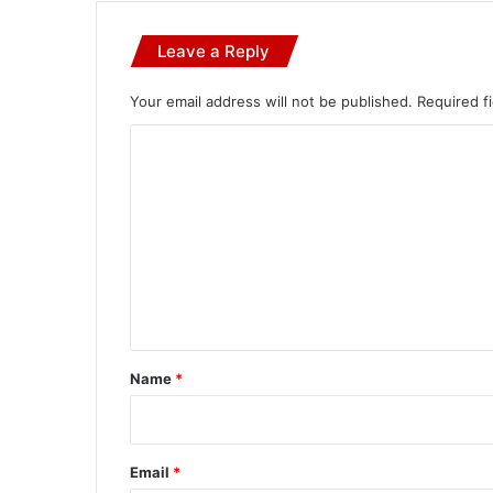
Leave a Reply
Your email address will not be published.
Required f
C
o
m
m
e
n
t
*
Name
*
Email
*