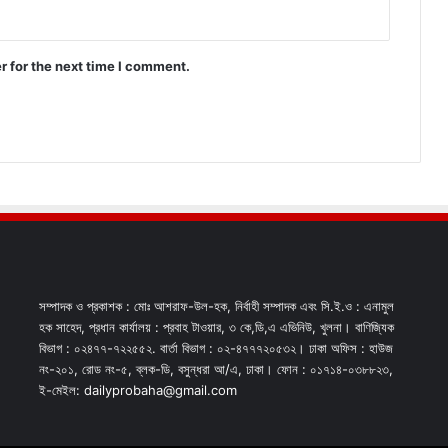
r for the next time I comment.
সম্পাদক ও প্রকাশক : মোঃ আশরাফ-উল-হক, নির্বাহী সম্পাদক এবং সি.ই.ও : এনামুল
হক সাহেদ, প্রধান কার্যালয় : প্রবাহ টাওয়ার, ৩ কে,ডি,এ এভিনিউ, খুলনা। বাণিজ্যিক
বিভাগ : ০২৪৭৭-৭২২৫৫২. বার্তা বিভাগ : ০২-৪৭৭৭২০৫৩২। ঢাকা অফিস : হাউজ
নং-২০১, রোড নং-৫, ব্লক-ডি, বসুন্ধরা আ/এ, ঢাকা। ফোন : ০১৭১৪-০৩৮৮২৩,
ই-মেইল: dailyprobaha@gmail.com