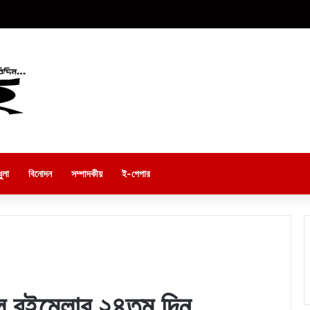
ুলা
বিনোদন
সম্পাদকীয়
ই-পেপার
ল বইমেলার ২৪তম দিন