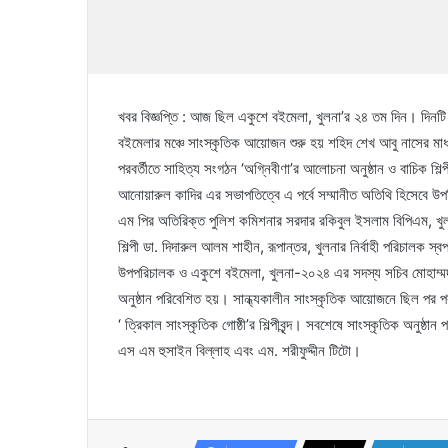
খবর বিজ্ঞপ্তি : আজ ছিল একুশে বইমেলা, খুলনা’র ২৪ তম দিন। দিনটি
বইমেলার মঞ্চে সাংস্কৃতিক আয়োজন শুরু হয় শহিদ শেখ আবু নাসের মাধ্য
পরবর্তীতে সাহিত্য সংগঠন ‘অগ্নিবীণা’র আলোচনা অনুষ্ঠান ও বাচিক শিল্পী
আনোয়ারুল কাদির এর সভাপতিত্বে এ পর্বে সম্মানীত অতিথি হিসেবে উপস্
এম পির অতিরিক্ত পুলিশ কমিশনার সরদার রকিবুল ইসলাম বিপিএম, খুলন
শিল্পী ডা. দিদারুল আলম শাহীন, রূপান্তর, খুলনার নির্বাহী পরিচালক স্
উপপরিচালক ও একুশে বইমেলা, খুলনা-২০২৪ এর সদস্য সচিব মোহাম্মদ হামিদ
অনুষ্ঠান পরিবেশিত হয়। সান্ধ্যকালীন সাংস্কৃতিক আয়োজনে ছিল পর পর
‘ ত্রিকাল সাংস্কৃতিক গোষ্ঠী’র শিল্পীবৃন্দ। সবশেষে সাংস্কৃতিক অনুষ্ঠান 
এস এম হুসাইন বিল্লাহ এবং এম. শরীফুদ্দীন টিটো।